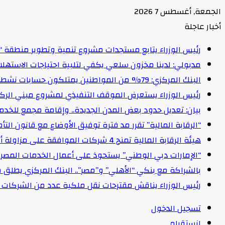
الجمعة, أغسطس 7 2026
أخبار عاجلة
رئيس الوزراء يتابع مستجدات مشروع تنمية وتطوير منطقة “
مدبولي: لدينا مخزون سلعي يكفي لتلبية احتياجات الاستهل
البنك المركزي: 79% من المواطنين يمتلكون حسابات نشطة تمكنهم من إجراء معاملات مالية
رئيس الوزراء يستعرض الموقف التنفيذي لمشروع مبني الركاب (٤) بمطار القاهرة ا
بيان: تعديل حدود بعض المدن الجديدة.. وإقامة مجمع للخدمات وعدد 2 قرية بالظ
“الرقابة المالية” تقرر مد فترة توفيق الأوضاع مع قانون التأمين الموحد لمدة عام 
هيئة الرقابة المالية تمنح 4 شركات الموافقة على مزاولة أنشطة مالية غير مصرفية
“الإمارات دبي الوطني” يستحوذ على أعمال الخدمات المصرفية للأفرا
بالشراكة مع بنكي “الأهلي” و”مصر”.. البنك المركزي يطلق 
رئيس الوزراء يناقش مقترحات نقل ملكية عدد من الشركات ا
تسجيل الدخول
انستقرام