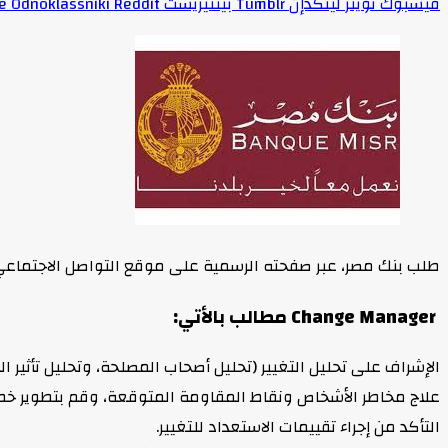
فيسبوك
تويتر
لينكدإن
بينتيريست
Odnoklassniki
طلب بنك مصر، عبر صفحته الرسمية على موقع التواصل الاجتماعي LinkedIn، موظفين جُدد في hange Manager
Change Manager مطالب بالأتي:
الإشراف على تحليل التغيير (تحليل أصحاب المصلحة، وتحليل تأثير ا
علاج مخاطر الأشخاص ونقاط المقاومة المتوقعة، وقم بتطوير خ
التأكد من إجراء تقييمات الاستعداد للتغيير.