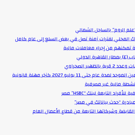
علم الروم” بالساحل الشمالي
اك المحلي لفترات آمنة تصل في بعض السلع إلى عام كامل
لدولي
هير الصحراوي
حتى 11 يوليو 2027 كآخر مهلة قانونية
د التابعة لبنك “HSBC” مصر
مبادرة “حدث بياناتك في مصر”
لقابضة وشركاتها التابعة من قطاع الأعمال العام