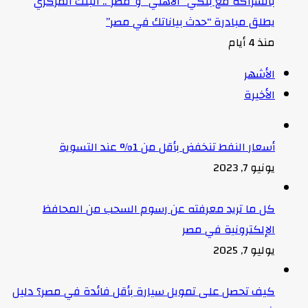
بالشراكة مع بنكي “الأهلي” و”مصر”.. البنك المركزي
يطلق مبادرة “حدث بياناتك في مصر”
منذ 4 أيام
الأشهر
الأخيرة
أسعار النفط تنخفض بأقل من 1% عند التسوية
يونيو 7, 2023
كل ما تريد معرفته عن رسوم السحب من المحافظ
الإلكترونية في مصر
يوليو 7, 2025
كيف تحصل على تمويل سيارة بأقل فائدة في مصر؟ دليل