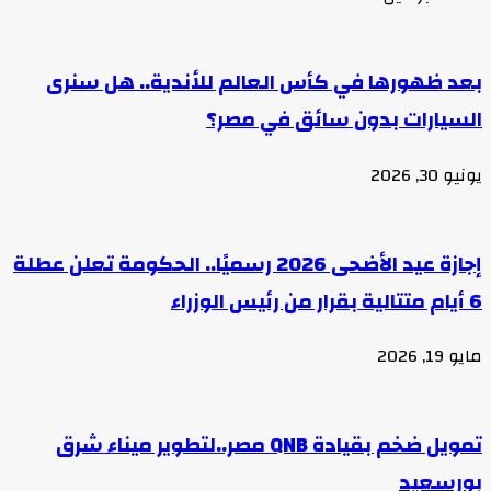
بعد ظهورها في كأس العالم للأندية.. هل سنرى
السيارات بدون سائق في مصر؟
يونيو 30, 2026
إجازة عيد الأضحى 2026 رسميًا.. الحكومة تعلن عطلة
6 أيام متتالية بقرار من رئيس الوزراء
مايو 19, 2026
تمويل ضخم بقيادة QNB مصر..لتطوير ميناء شرق
بورسعيد