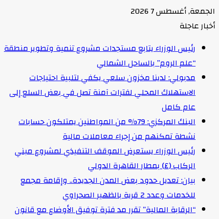
الجمعة, أغسطس 7 2026
أخبار عاجلة
رئيس الوزراء يتابع مستجدات مشروع تنمية وتطوير منطقة
“علم الروم” بالساحل الشمالي
مدبولي: لدينا مخزون سلعي يكفي لتلبية احتياجات
الاستهلاك المحلي لفترات آمنة تصل في بعض السلع إلى
عام كامل
البنك المركزي: 79% من المواطنين يمتلكون حسابات
نشطة تمكنهم من إجراء معاملات مالية
رئيس الوزراء يستعرض الموقف التنفيذي لمشروع مبني
الركاب (٤) بمطار القاهرة الدولي
بيان: تعديل حدود بعض المدن الجديدة.. وإقامة مجمع
للخدمات وعدد 2 قرية بالظهير الصحراوي
“الرقابة المالية” تقرر مد فترة توفيق الأوضاع مع قانون