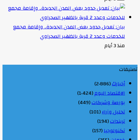
بيان: تعديل حدود بعض المدن الجديدة.. وإقامة مجمع
للخدمات وعدد 2 قرية بالظهير الصحراوي
منذ 3 أيام
تصنيفات
أخبارك
(2٬886)
الاقتصاد اليوم
(1٬424)
بورصة وشركات
(449)
تحليل وآراء
(101)
تريندات
(194)
تكنولوجيا
(157)
خدمات
(255)