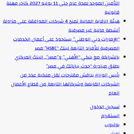
التأمين الموحد لمدة عام حتى 11 يوليو 2027 كآخر مهلة
قانونية
هيئة الرقابة المالية تمنح 4 شركات الموافقة على مزاولة
أنشطة مالية غير مصرفية
“الإمارات دبي الوطني” يستحوذ على أعمال الخدمات
المصرفية للأفراد التابعة لبنك “HSBC” مصر
بالشراكة مع بنكي “الأهلي” و”مصر”.. البنك المركزي
يطلق مبادرة “حدث بياناتك في مصر”
رئيس الوزراء يناقش مقترحات نقل ملكية عدد من
الشركات القابضة وشركاتها التابعة من قطاع الأعمال
العام
تسجيل الدخول
انستقرام
يوتيوب
تويتر