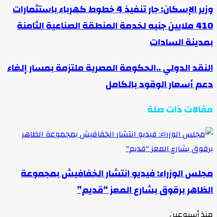
وزير الإسكان: جار تنفيذ 4 خطوط كهرباء باستثمارات
410 ملايين جنيه لخدمة المنطقة الصناعية الثامنة
بمدينة السادات
النقد الدولي ..الحكومة المصرية ملتزمة بمسار إلغاء
دعم أسعار الوقود بالكامل
مقالات ذات صلة
مجلس الوزراء: فيديو انتشار الخفافيش بمجموعة
الظاهر برقوق بشارع المعز “قديم”
منذ أسبوعين