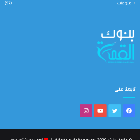
منوعات
(97)
تابعنا على
فيسبوك
تويتر
يوتيوب
انستقرام