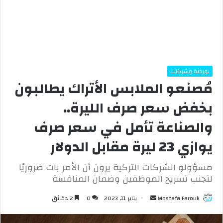
بورصة وشركات
مُصنعو الملابس الأتراك يطالبون
بخفض سعر صرف الليرة..
والصناعة تأمل في سعر صرف
يوازي 23 ليرة مقابل الدولار
مسؤولو الشركات التركية يرون أن الأمر بات ضروريًا
لتجنب تسريح الموظفين وضمان المنافسة
Mostafa Farouk
أ
يناير 11, 2023
0
2 دقائق
ر
س