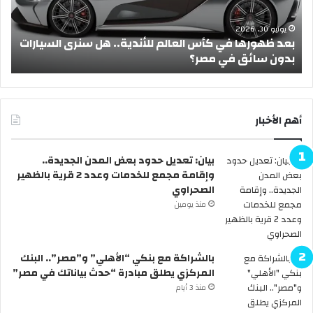
ع
ي
د
مايو 19, 2026
الم للأندية.. هل سنرى السيارات
ا
أيام متتالية بقرار من رئيس ال
ل
أ
ض
ح
ى
أهم الأخبار
2
0
بيان: تعديل حدود بعض المدن الجديدة..
2
وإقامة مجمع للخدمات وعدد 2 قرية بالظهير
6
الصحراوي
ر
س
منذ يومين
م
يً
ا
بالشراكة مع بنكي “الأهلي” و”مصر”.. البنك
.
المركزي يطلق مبادرة “حدث بياناتك في مصر”
.
منذ 3 أيام
ا
ل