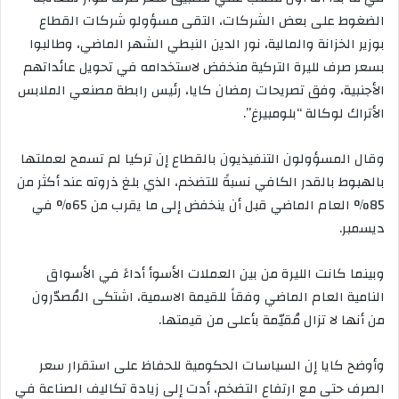
الضغوط على بعض الشركات، التقى مسؤولو شركات القطاع
بوزير الخزانة والمالية، نور الدين النبطي الشهر الماضي، وطالبوا
بسعر صرف لليرة التركية منخفض لاستخدامه في تحويل عائداتهم
الأجنبية، وفق تصريحات رمضان كايا، رئيس رابطة مصنعي الملابس
الأتراك لوكالة “بلومبيرغ”.
وقال المسؤولون التنفيذيون بالقطاع إن تركيا لم تسمح لعملتها
بالهبوط بالقدر الكافي نسبةً للتضخم، الذي بلغ ذروته عند أكثر من
85% العام الماضي قبل أن ينخفض ​​إلى ما يقرب من 65% في
ديسمبر.
وبينما كانت الليرة من بين العملات الأسوأ أداءً في الأسواق
النامية العام الماضي وفقاً للقيمة الاسمية، اشتكى المُصدّرون
من أنها لا تزال مُقيّمة بأعلى من قيمتها.
وأوضح كايا إن السياسات الحكومية للحفاظ على استقرار سعر
الصرف حتى مع ارتفاع التضخم، أدت إلى زيادة تكاليف الصناعة في