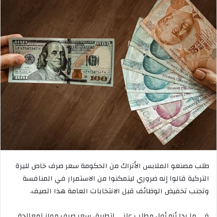
ل
ب
ر
ي
د
ا
إ
ل
ك
ت
ر
و
ن
ي
طلب مصنعو الملابس الأتراك من الحكومة سعر صرف خاص لليرة
ا
التركية قالوا إنه ضروري ليتمكنوا من الاستمرار في المنافسة
وتجنب تخفيض الوظائف قبل الانتخابات العامة هذا الصيف.
في ما بدا أنه أول مطلب علني لتطبيق سعر صرف مواز لمعالجة