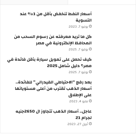
ا
ل
أسعار النفط تنخفض بأقل من 1% عند
ي
التسوية
ة
يونيو 7, 2023
ب
ق
كل ما تريد معرفته عن رسوم السحب من
ر
المحافظ الإلكترونية في مصر
ا
يوليو 7, 2025
ر
كيف تحصل على تمويل سيارة بأقل فائدة في
م
مصر؟ دليل شامل 2025
ن
ر
يونيو 7, 2025
ئ
بعد رفع “الاحتياطي الفيدرالي” للفائدة..
ي
أسعار الذهب تقترب من أعلى مستوياتها
س
على الإطلاق
ا
مايو 4, 2023
ل
و
عاجل.. أسعار الذهب تتجاوز ال 2650جنيه
ز
لجرام 21
ر
أبريل 27, 2023
ا