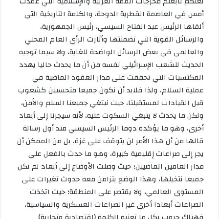
لعلكم تابعتم مخرجات القمة العربية والإسلامية التي عقدت
أمس في العاصمة القطرية الدوحة، والكلمة التاريخية التي
ألقاها الرئيس عبد الفتاح السيسي، رئيس الجمهورية،
والرسائل القوية التي تضمنتها وأثارت الرأي العام المحلي
والعالمي في بعض الرسائل الواضحة للغاية، ولا سيما توجيه
الحديث للشعب الإسرائيلي نفسه من أن ما يحدث حاليا يهدد
المكتسبات التي تحققت على مدار العقود الماضية في
عملية السلام، ولذا فلابد أن نكون جميعا متحسبين كشعوب
قبل القيادات لمستقبلنا، حيث نبتغي جميعنا السلم والأمن،
ولكن ما يحدث لا ينبغي السكوت عليه، لأنه سيجرنا إلى أبعاد
أخرى، وهو ما يؤكده دوما الرئيس السيسي منذ أول رسالة
قالها من أن هذا الأمر لن يتوقف على غزة، بل من الممكن أن
يجر إلى صراعات إقليمية كبيرة، وهو ما حدث بالفعل على
مدار العامين الماضيين؛ حيث وصلت الأوضاع إلى أبعاد لم نكن
جميعا نتخيلها، وهذا الوضع يتزامن معه حدوث تغيرات على
المستوى العالمي، ولا يقتصر على المنطقة؛ حيث اتخذت
الصراعات أبعادا أخرى غير الصراعات العسكرية والسياسية،
فهناك حروب بكل ما تعنيه الكلمة (اقتصادية وتجارية)