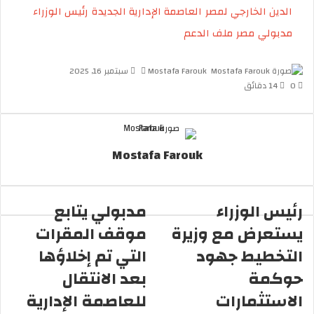
الدين الخارجي لمصر
العاصمة الإدارية الجديدة
رئيس الوزراء
مدبولي
مصر
ملف الدعم
Mostafa Farouk
أ
سبتمبر 16, 2025
0
14 دقائق
ر
س
ل
ب
ر
Mostafa Farouk
ي
د
ا
إ
رئيس الوزراء
مدبولي يتابع
ل
يستعرض مع وزيرة
موقف المقرات
ك
ت
التخطيط جهود
التي تم إخلاؤها
ر
حوكمة
بعد الانتقال
و
ن
الاستثمارات
للعاصمة الإدارية
ي