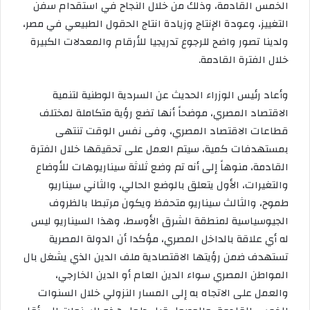
الخمس القادمة، وذلك من خلال النجاح في استقدام سفن
التغييز، وعودة الإنتاج وزيادة انتاج الحقول الطبيعي في مصر،
ولدينا تصور واضح للرجوع تدريجيا للأرقام والمعدلات الكبيرة
خلال الفترة القادمة.
وأعاد رئيس الوزراء الحديث عن السردية الوطنية لتنمية
الاقتصاد المصري، موضحاً أنها تضع رؤية متكاملة لمختلف
قطاعات الاقتصاد المصري، وفى نفس الوقت تنتهى
بمستهدفات كمية، سيتم العمل على تحقيقها خلال الفترة
القادمة، منوهاً إلى أنه تم وضع ثلاثة سيناريوهات للأوضاع
والتغيرات، الأول يتعلق بالوضع الحالي، والثاني سيناريو
طموح، والثالث سيناريو متحفظ ويكون مرتبطا بالظروف
الجيوسياسية لمنطقة الشرق الأوسط، وهذا السيناريو ليس
له أي علاقة بالداخل المصري، مؤكدا أن الدولة المصرية
تستهدف ضمن رؤيتها الاقتصادية ملف الدين الذي يشغل بال
المواطن المصري سواء الدين العام أو الدين الخارجي،
والعمل على الاتجاه به إلى المسار النزولي خلال السنوات