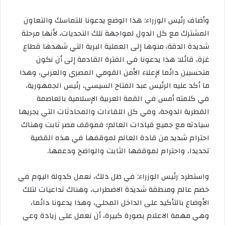
وأضاف رئيس الوزراء: هذا الوضع يدعونا للتماسك والتعاون
المشترك مع كل الدول لمواجهة تلك التحديات، لأنها مرحلة
شديدة الدقة، منوها إلى العملية البرية التي شهدها قطاع
غزة، قائلا: هذا يدعونا في الفترة القادمة إلى أن نكون
متحسبين دائما لإعلاء الأمن القومي المصري والعربي، وهذا
ما أكد عليه الرئيس عبد الفتاح السيسي، رئيس الجمهورية،
في كلمته أمس في القمة العربية الإسلامية بالعاصمة
القطرية الدوحة، وفي كل اللقاءات والمحادثات التي يجريها
سيادته مع جميع قيادات العالم؛ فموقف مصر ثابت وهناك
احترام شديد من قادة العالم لموقفها في هذه القضية
تحديدا، واحترام لموقفها الثابت والواضح ودعمها.
واستطرد رئيس الوزراء: في ظل ذلك، نعمل كدولة اليوم في
خضم عالم ومنطقة شديدة الاضطراب، وهناك تداعيات لتلك
الأوضاع بالتأكيد على الداخل المحلي، وهذا يدعونا دائما،
وهي مهمة الاعلام بصورة كبيرة، أن نعمل على زيادة وعي