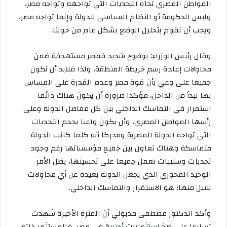
المواطن المصري تجاه التحديات التي تواجهه وتواجه مصر،
وليس الحكومة أو النظام السياسي للدولة وإنما تواجه مصر،
ويجب أن نقوم بتحليل الوضع بشكل عام من حولنا.
وقال رئيس الوزراء: بوضوح شديد فمصر مستهدفة ضمن
محاولات إعادة رسم خريطة المنطقة، ولذا فلابد أن نكون
جميعا على وعي بأن قوة مصر وعدم القدرة على المساس
بها تبدأ من الداخل، مؤكدا ضرورة أن يكون هناك دائما
استمرار في التماسك الداخلي بين كل مفاصل الدولة وعلى
رأسها المواطن المصري، وأن يكون واعيا بحجم التحديات
التي تواجه الدولة المصرية ومدركا أنه كلما كانت الدولة
متماسكة وهناك تعاون بين جميع مؤسساتها رغم وجود
تحديات وسلبيات نعمل جميعا على تحسينها، يظل الأمر
الوحيد المحوري الذي يجعل الدولة بعيدة عن أي محاولات
للنيل منها؛ هو الاستقرار والتماسك الداخلي.
وأكد الدكتور مصطفى مدبولي أن الفترة الأخيرة شهدت
تسارعا على ضخ استثمارات أجنبية في مصر، فالمستثمر ذاته