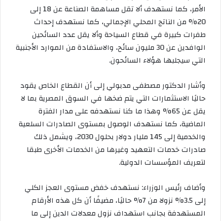
الأمر، كما نستهدف ألا تقل مساهمة الصناعة عن 18 إلى
20% من الناتج المحلي الإجمالي، كما نستهدف إحداث
طفرات كبيرة في قطاع السياحة وألا يقل عدد السائحين
الوافدين عن 30 مليون سائح، والاستفادة من الموارد الأجنبية
التي سيجلبها هؤلاء السائحون.
وأشار الدكتور مصطفى مدبولي إلى أن القطاع الخاص يقود
حاليًا الاستثمارات التي يتم ضخها في السوق المصرية بما لا
يقل عن 65% وهذا ما كنا نستهدفه على مدار الفترة
الماضية، كما نستهدف الوصول بمستوى الصادرات السلعية
والخدمية إلى 145 مليار دولار بحلول 2030، ويشمل ذلك
صادرات خدمات التعهيد وغيرها من الخدمات الأخرى طبقا
لتعريف المؤسسات الدولية.
وأضاف رئيس الوزراء: نستهدف خفض مستوى العجز الكلي
إلى 3.5% نزولا من 7% حاليًا، مضيفًا أن كل هذه الأرقام
المستهدفة بجانب استهداف نزول معدلات الدين إلى ما