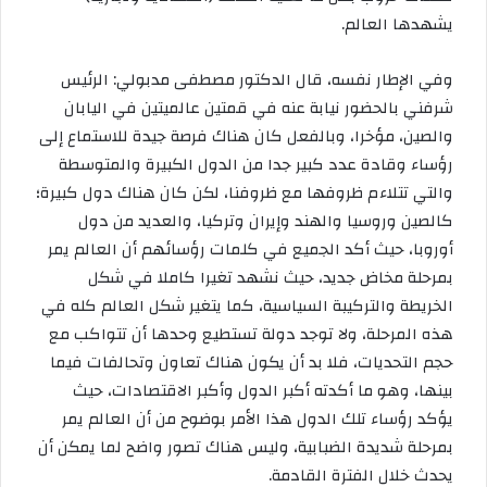
يشهدها العالم.
وفي الإطار نفسه، قال الدكتور مصطفى مدبولي: الرئيس
شرفني بالحضور نيابة عنه في قمتين عالميتين في اليابان
والصين، مؤخرا، وبالفعل كان هناك فرصة جيدة للاستماع إلى
رؤساء وقادة عدد كبير جدا من الدول الكبيرة والمتوسطة
والتي تتلاءم ظروفها مع ظروفنا، لكن كان هناك دول كبيرة؛
كالصين وروسيا والهند وإيران وتركيا، والعديد من دول
أوروبا، حيث أكد الجميع في كلمات رؤسائهم أن العالم يمر
بمرحلة مخاض جديد، حيث نشهد تغيرا كاملا في شكل
الخريطة والتركيبة السياسية، كما يتغير شكل العالم كله في
هذه المرحلة، ولا توجد دولة تستطيع وحدها أن تتواكب مع
حجم التحديات، فلا بد أن يكون هناك تعاون وتحالفات فيما
بينها، وهو ما أكدته أكبر الدول وأكبر الاقتصادات، حيث
يؤكد رؤساء تلك الدول هذا الأمر بوضوح من أن العالم يمر
بمرحلة شديدة الضبابية، وليس هناك تصور واضح لما يمكن أن
يحدث خلال الفترة القادمة.