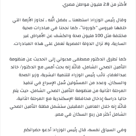
لأكثر من 2.8 مليون مواطن مصري.
وقال رئيس الوزراء: استطعنا ــ بفضل الله ـ تجاوز الأزمة التي
خلفها فيروس “كورونا”، كما نجحنا في مبادرات صحية
مختلفة مثل 100 مليون صحة والكشف عن الأمراض غير
السارية، ولا تزال الدولة المصرية تعمل على هذه المبادرات.
كما تطرق الدكتور مصطفى مدبولي إلى الحديث عن منظومة
التأمين الصحي الشامل، قائلًا إنه بحث أمس مع الدكتور/ خالد
عبدالغفار، نائب رئيس الوزراء للتنمية البشرية، وزير الصحة
والسكان، وعدد من المسئولين سُبل الإسراع في تنفيذ
المرحلة الثانية من منظومة التأمين الصحي الشامل، حيث يتم
حاليا دراسة إدخال محافظة الإسكندرية مع المرحلة الثانية،
قائلًا إنه خلال العامين المقبلين ستشمل مظلة التأمين الصحي
الشامل أكثر من ربع السكان في مصر.
وفي السياق نفسه، قال رئيس الوزراء: أدعو حضراتكم