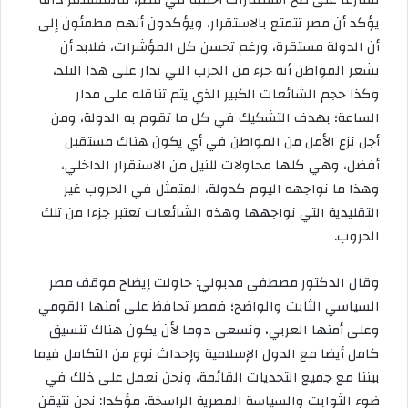
يؤكد أن مصر تتمتع بالاستقرار، ويؤكدون أنهم مطمئون إلى
أن الدولة مستقرة، ورغم تحسن كل المؤشرات، فلابد أن
يشعر المواطن أنه جزء من الحرب التي تدار على هذا البلد،
وكذا حجم الشائعات الكبير الذي يتم تناقله على مدار
الساعة؛ بهدف التشكيك في كل ما تقوم به الدولة، ومن
أجل نزع الأمل من المواطن في أي يكون هناك مستقبل
أفضل، وهي كلها محاولات للنيل من الاستقرار الداخلي،
وهذا ما نواجهه اليوم كدولة، المتمثل في الحروب غير
التقليدية التي نواجهها وهذه الشائعات تعتبر جزءا من تلك
الحروب.
وقال الدكتور مصطفى مدبولي: حاولت إيضاح موقف مصر
السياسي الثابت والواضح؛ فمصر تحافظ على أمنها القومي
وعلى أمنها العربي، ونسعى دوما لأن يكون هناك تنسيق
كامل أيضا مع الدول الإسلامية وإحداث نوع من التكامل فيما
بيننا مع جميع التحديات القائمة، ونحن نعمل على ذلك في
ضوء الثوابت والسياسة المصرية الراسخة، مؤكدا: نحن نتيقن