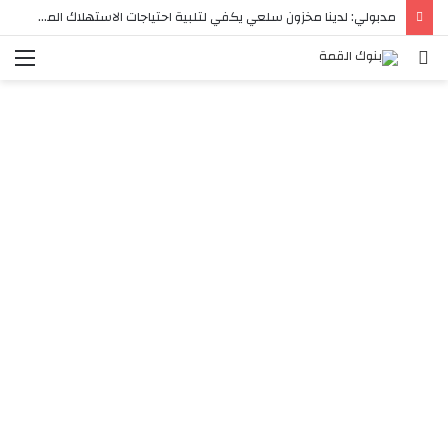
مدبولي: لدينا مخزون سلعي يكفي لتلبية احتياجات الاستهلاك المحلي لفترات آمنة تصل في بعض السلع إلى عام كامل
بحث
الق
عن