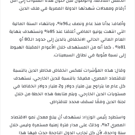
الخمس القادمة، والوصول قبل حلول هذه السنوات إلى أقل
أرقام ومعدلات شهدتها الدولة المصرية في ملف الدين.
وأضاف: بدأنا منذ عام ونصف بـ96%، وبانتهاء السنة المالية
التي انتهت يونيو الماضي أغلقنا عند 85% ونستهدف بنهاية
العام المالي الحالي الانخفاض بالدين إلى حدود الـ80 أو
81% ، كما أنه من المستهدف خلال الأعوام المقبلة الهبوط
إلى نسبة مئوية في نطاق السبعينات.
وقال: هذه المؤشرات تعكس انخفاض مخاطر الدين بالنسبة
للاقتصاد المصري، مضيفا: بالنسبة للدين الخارجي، نستهدف
كل عام ما يتراوح بين مليار دولار و2 مليار دولار انخفاضا في
مستويات الدين الخارجي، ويتم متابعة هذه الخطة من خلال
لجنة الدين وفقًا لسقف محدد للاقتراض.
واستطرد رئيس الوزراء: نستهدف أن يبلغ معدل نمو الاقتصاد
المصري 7%، وذلك على مدار فترة زمنية مستمرة وليس خلال
سنة واحدة، لأن كل تجارب الدول الناجحة حدث فيها هذا