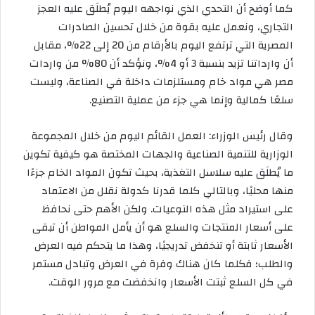
كما أوضح أن التحدي الذي نواجهه اليوم يُطلَق عليه العجز
التجاري، ونعمل عليه بقوة من خلال تحسين الصادرات
المصرية التي ترتفع اليوم بالأرقام من 20 إلى 22%، مقابل
أن وارداتنا تزيد بنسبة 3 أو 4%، ونؤكد أن 80% من واردات
مصر هي مواد خام ومستلزمات داخلة في الصناعة، وليست
سلعًا كمالية وإنما هي جزء من عملية التصنيع.
وقال رئيس الوزراء: العمل القائم اليوم من خلال المجموعة
الوزارية للتنمية الصناعية والجهات المختصة هو كيفية تكوين
ما يُطلَق عليه سلاسل التغذية، بحيث تكون المواد الخام جزءًا
منها محليًا، وبالتالي كلما قدرنا كدولة نقلل من الاعتماد
على استيراد مثل هذه النوعيات. ولكن الأهم حتى نحافظ
على أسعار المنتجات والسلع هو أن يأمل المواطن أن تبقى
الأسعار ثابتة أو تنخفض تدريجيًا، وهذا ما يتحكم فيه العرض
والطلب؛ فكلما كان هناك وفرة في العرض وتبادل مستمر
في كل السلع ثبتت الأسعار وانخفضت مع مرور الوقت.