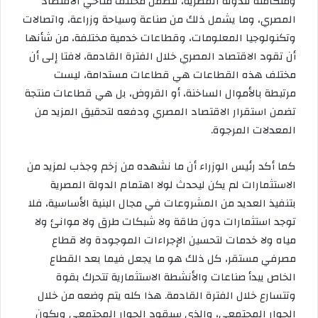
ومتكاملة للدولة المصرية، تتضمن مختلف مناحي الاقتصاد
المصري، وما يشمل ذلك من صناعة وسياحة وزراعة، واتصالات
وتكنولوجيا المعلومات، وقطاعات خدمية مختلفة، من شأنها
أن تقود الاقتصاد المصري خلال الفترة القادمة، لافتا إلى أن
مختلف هذه القطاعات هي قطاعات مستدامة، ليست
مرتبطة بالأموال الساخنة، أو القروض، بل هي قطاعات منتجة
تضمن استقرار الاقتصاد المصري ودفعه لتحقيق المزيد من
المعدلات المرجوة.
كما أكد رئيس الوزراء أن ما نشهده من زخم وجذب لمزيد من
الاستثمارات لم يكن ليحدث لولا اهتمام الدولة المصرية
بتنفيذ العديد من المشروعات في مجال البنية الأساسية، فلا
توجد استثمارات دون طاقة ولا شبكات طرق ولا موانئ ولا
مياه ولا خدمات لتحسين الإجراءات الموجودة ولا قطاع
مصرفي مستقر، كل ذلك هو ما يجعل فيما بعد القطاع
الخاص يبدأ صناعات والأنشطة الاستثمارية تتحرك بقوة
وتتسارع خلال الفترة القادمة. هذا كله يتم وضعه من خلال
الحوار المجتمعي، والذي سيقود الحوار المجتمعي ويكون