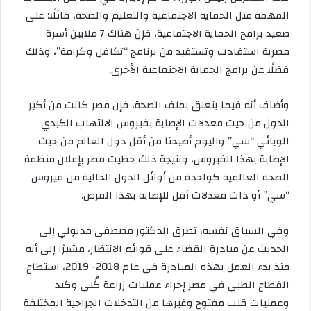
المهمة مثل الحماية الاجتماعية والتعليم والصحة، قائلًا: على
صعيد برامج الحماية الاجتماعية، فإن هناك 7 ملايين أسرة
مصرية استفادت وتستفيد من برنامج “تكافل وكرامة”، وذلك
فضلًا عن برامج الحماية الاجتماعية الأخرى.
وأضاف أنه فيما يتعلق بملف الصحة، فإن مصر كانت من أكبر
الدول من حيث معدلات الإصابة بفيروس الالتهاب الكبدي
الوبائي “سي” واليوم أصبحنا من أقل دول العالم من حيث
الإصابة بهذا الفيروس، ونتيجة ذلك حظيت مصر بإعلان منظمة
الصحة العالمية كواحدة من أوائل الدول الخالية من فيروس
“سي” أو ذات معدلات أقل للإصابة بهذا المرض.
وفي السياق نفسه، تطرق الدكتور مصطفى مدبولي إلى
الحديث عن مبادرة القضاء على قوائم الانتظار، مشيرًا إلى أنه
منذ بدء العمل بهذه المبادرة في عام 2018- 2019، استطاع
القطاع الطبي في مصر إجراء عمليات زراعة كُلى وكبد
وعمليات قلب مفتوح وغيرها من التدخلات الجراحية المختلفة