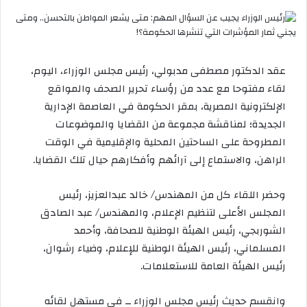
س
ل
ب
ر
ي
عقد الدكتور مصطفى مدبولي، رئيس مجلس الوزراء، اليوم،
د
لقاء مفتوحا مع عدد من رؤساء تحرير الصحف والمواقع
ا
إ
الإلكترونية المصرية، بمقر الحكومة في العاصمة الإدارية
ل
الجديدة؛ لمناقشة مجموعة من القضايا والموضوعات
ك
المطروحة على الساحتين المحلية والإقليمية في الوقت
ت
الراهن، والاستماع إلى آرائهم وأفكارهم حيال تلك القضايا.
ر
و
ن
وحضر اللقاء كل من المهندس/ خالد عبدالعزيز، رئيس
ي
المجلس الأعلى لتنظيم الإعلام، والمهندس/ عبد الصادق
ا
الشوربجي، رئيس الهيئة الوطنية للصحافة، وأحمد
المسلماني، رئيس الهيئة الوطنية للإعلام، وضياء رشوان،
رئيس الهيئة العامة للاستعلامات.
وانقسم حديث رئيس مجلس الوزراء ــ في مستهل لقائه