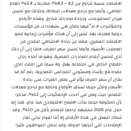
الاقتصاد بنسبة تتراوح بين 4.2 – 4.3%، مقارنة بـ 2.4% العام
الماضي، وأيضا مع تراجع معدلات البطالة، وكذلك مع تحسن
ميزان المدفوعات، وزيادة صادراتنا للخارج، وهذه الأرقام
والمؤشرات لا ندَّعيها ولكن هي بشهادات من مؤسسات
دولية معترف بها، تشير إلى أن هناك مؤشرات إيجابية لنمو
الاقتصاد المصري، فضلا عن زيادة الاحتياطي النقدي من
العملات الأجنبية، وأيضا تحسن سعر الصرف، لافتا إلى أن ذلك
أدى لتحسن أرقام الصادرات المصرية، وهو ما أكده رجال
القطاع الخاص في اجتماعه بهم، ولا سيما في اللقاء الذي
عقده مع رؤساء ومسئولي المجالس التصديرية، رغم أنه قد
يقال أن سعر الصرف يؤثر في بعض الفترات على زيادة
الأسعار ولكن حينما تستقر الأوضاع وخاصة مع تراجع معدلات
التضخم؛ حيث وصل في أحدث الإحصائيات إلى 12%، مذكرا
بأن الحكومة حينما بدأت الاصلاح الاقتصادي منذ عام، قلنا إنه
خلال عام 2026 سنشهد تراجعا للتضخم بأقل من 10%، وقد
شكك البعض في هذه الأرقام، إلا أننا اليوم نجني ثمار
الإصلاحات التي أجرتها الدولة، وقد تحمل المواطنون كثيرا