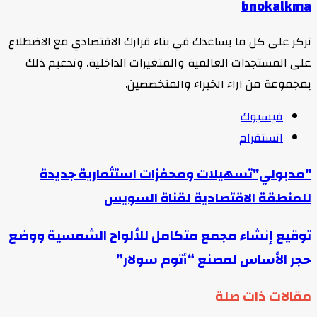
bnokalkma
نركز على كل ما يساعدك في بناء قرارك الاقتصادي مع الاضطلاع
على المستجدات العالمية والمتغيرات الداخلية. وتدعيم ذلك
بمجموعة من اراء الخبراء والمتخصصين.
فيسبوك
انستقرام
"مدبولي"تسهيلات ومحفزات استثمارية جديدة
للمنطقة الاقتصادية لقناة السويس
توقيع إنشاء مجمع متكامل للألواح الشمسية ووضع
حجر الأساس لمصنع “أتوم سولار”
مقالات ذات صلة