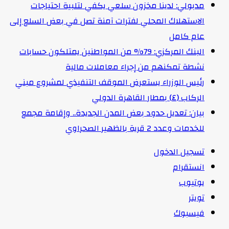
مدبولي: لدينا مخزون سلعي يكفي لتلبية احتياجات
الاستهلاك المحلي لفترات آمنة تصل في بعض السلع إلى
عام كامل
البنك المركزي: 79% من المواطنين يمتلكون حسابات
نشطة تمكنهم من إجراء معاملات مالية
رئيس الوزراء يستعرض الموقف التنفيذي لمشروع مبني
الركاب (٤) بمطار القاهرة الدولي
بيان: تعديل حدود بعض المدن الجديدة.. وإقامة مجمع
للخدمات وعدد 2 قرية بالظهير الصحراوي
تسجيل الدخول
انستقرام
يوتيوب
تويتر
فيسبوك