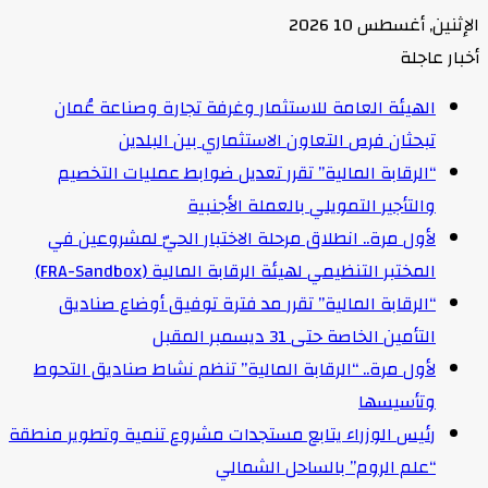
الإثنين, أغسطس 10 2026
أخبار عاجلة
الهيئة العامة للاستثمار وغرفة تجارة وصناعة عُمان
تبحثان فرص التعاون الاستثماري بين البلدين
“الرقابة المالية” تقرر تعديل ضوابط عمليات التخصيم
والتأجير التمويلي بالعملة الأجنبية
لأول مرة.. انطلاق مرحلة الاختبار الحيّ لمشروعين في
المختبر التنظيمي لهيئة الرقابة المالية (FRA-Sandbox)
“الرقابة المالية” تقرر مد فترة توفيق أوضاع صناديق
التأمين الخاصة حتى 31 ديسمبر المقبل
لأول مرة.. “الرقابة المالية” تنظم نشاط صناديق التحوط
وتأسيسها
رئيس الوزراء يتابع مستجدات مشروع تنمية وتطوير منطقة
“علم الروم” بالساحل الشمالي