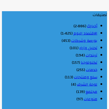
تصنيفات
أخبارك
(2٬886)
الاقتصاد اليوم
(1٬425)
بورصة وشركات
(453)
تحليل وآراء
(101)
تريندات
(194)
تكنولوجيا
(157)
خدمات
(255)
سلع ومنتجات
(113)
لوحة الشرف
(4)
مجتمع
(139)
منوعات
(97)