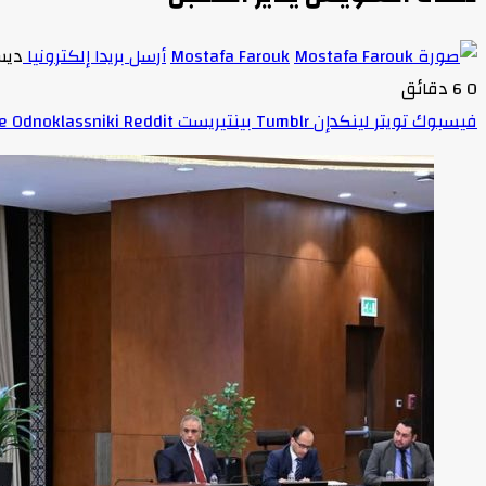
Mostafa Farouk
أرسل بريدا إلكترونيا
ديسمبر
0
6 دقائق
فيسبوك
تويتر
لينكدإن
بينتيريست
Odnoklassniki