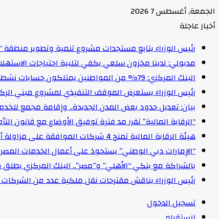
الجمعة, أغسطس 7 2026
أخبار عاجلة
رئيس الوزراء يتابع مستجدات مشروع تنمية وتطوير منطقة “
مدبولي: لدينا مخزون سلعي يكفي لتلبية احتياجات الاستهل
البنك المركزي: 79% من المواطنين يمتلكون حسابات نشطة تمكنهم من إجراء معاملات مالية
رئيس الوزراء يستعرض الموقف التنفيذي لمشروع مبني الركاب (٤) بمطار القاهرة ا
بيان: تعديل حدود بعض المدن الجديدة.. وإقامة مجمع للخدمات وعدد 2 قرية بالظ
“الرقابة المالية” تقرر مد فترة توفيق الأوضاع مع قانون التأمين الموحد لمدة عام 
هيئة الرقابة المالية تمنح 4 شركات الموافقة على مزاولة أنشطة مالية غير مصرفية
“الإمارات دبي الوطني” يستحوذ على أعمال الخدمات المصرفية للأفرا
بالشراكة مع بنكي “الأهلي” و”مصر”.. البنك المركزي يطلق 
رئيس الوزراء يناقش مقترحات نقل ملكية عدد من الشركات ا
تسجيل الدخول
انستقرام