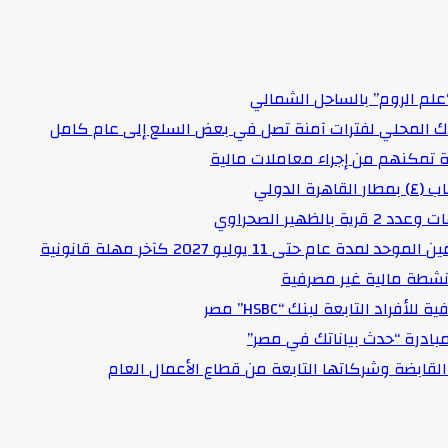
علم الروم” بالساحل الشمالي
اك المحلي لفترات آمنة تصل في بعض السلع إلى عام كامل
لدولي
هير الصحراوي
حتى 11 يوليو 2027 كآخر مهلة قانونية
د التابعة لبنك “HSBC” مصر
مبادرة “حدث بياناتك في مصر”
لقابضة وشركاتها التابعة من قطاع الأعمال العام