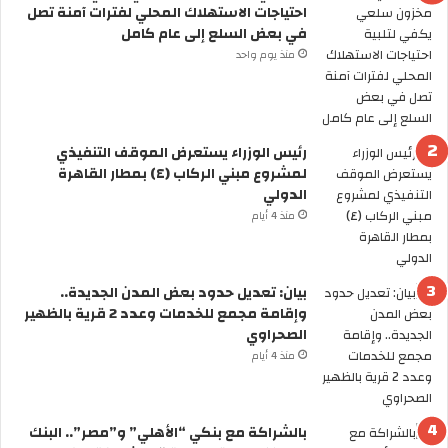
احتياجات الاستهلاك المحلي لفترات آمنة تصل
ا
في بعض السلع إلى عام كامل
ن
ت
منذ يوم واحد
ش
ا
ر
ا
رئيس الوزراء يستعرض الموقف التنفيذي
ل
لمشروع مبني الركاب (٤) بمطار القاهرة
خ
الدولي
ف
منذ 4 أيام
ا
ف
ي
ش
بيان: تعديل حدود بعض المدن الجديدة..
ب
وإقامة مجمع للخدمات وعدد 2 قرية بالظهير
م
الصحراوي
ج
منذ 4 أيام
م
و
ع
بالشراكة مع بنكي “الأهلي” و”مصر”.. البنك
ة