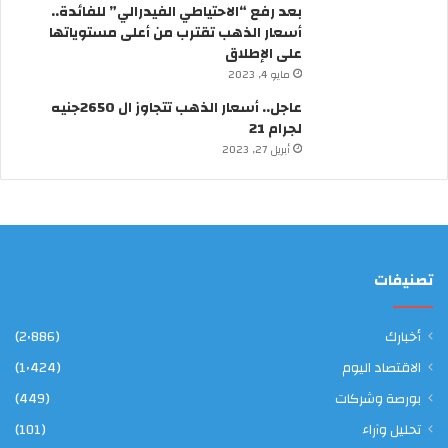
“
بعد رفع “الاحتياطي الفيدرالي” للفائدة..
ق
أسعار الذهب تقترب من أعلى مستوياتها
د
على الإطلاق
ي
مايو 4, 2023
م
”
عاجل.. أسعار الذهب تتجاوز ال 2650جنيه
لجرام 21
أبريل 27, 2023
تصنيفات
أخبارك
(2٬886)
الاقتصاد اليوم
(1٬424)
بورصة وشركات
(449)
تحليل وآراء
(101)