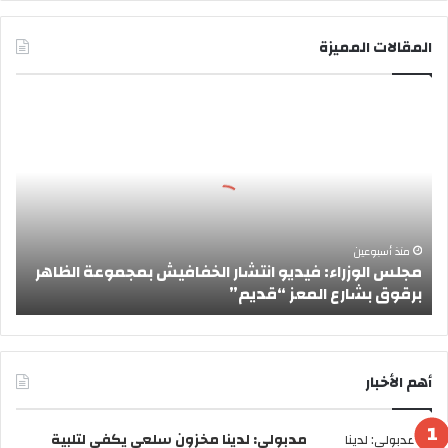
المقالات المميزة
م
ج
ل
س
ا
ل
و
ز
منذ أسبوعين
مجلس الوزراء: فيديو انتشار الخفافيش بمجموعة الظاهر
ر
برقوق بشارع المعز “قديم”
ا
ء
:
ف
ي
أهم الأخبار
د
ي
مدبولي: لدينا مخزون سلعي يكفي لتلبية
و