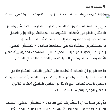
ر
دقيقة واحدة
س
ل
ب
في إطار استراتيجية وزارة العمل لتطوير منظومة التفتيش وتعزيز
ر
الامتثال الطوعي لأحكام التشريعات العمالية، يوجّه وزير العمل،
ي
محمد جبران، دعوة رسمية إلى منظمات أصحاب الأعمال
د
والمستثمرين للمشاركة في منظومة مبادرة «التفتيش الذكي»،
ا
باعتبارها إحدى المبادرات الحديثة التي تستهدف تحقيق بيئة عمل
إ
ل
لائقة ومستقرة، ودعم الشراكة بين الدولة والقطاع الخاص.
ك
ت
وأكد الوزير أن المبادرة تعتمد على تلقي طلبات المشاركة من
ر
المنشآت الراغبة، سواء من خلال مكتب وزير العمل أو عبر مديريات
و
العمل بالمحافظات، مع الالتزام الكامل بتطبيق أحكام قانون
ن
العمل الجديد رقم 14 لسنة 2025.
ي
ا
وأوضح معاليه أن المشاركة في مبادرة «التفتيش الذكي» تتطلب
الالتزام بعدد من المحاور الأساسية، من بينها تطبيق الحد الأدنى