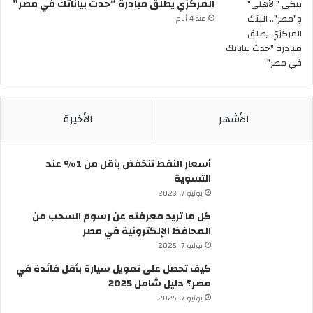
المركزي يطلق مبادرة “حدث بياناتك في مصر”
ا
ل
منذ 4 أيام
ظ
ا
ه
ر
ب
ر
الأشهر
الأخيرة
ق
و
ق
أسعار النفط تنخفض بأقل من 1% عند
ب
التسوية
ش
يونيو 7, 2023
ا
ر
كل ما تريد معرفته عن رسوم السحب من
ع
المحافظ الإلكترونية في مصر
ا
يوليو 7, 2025
ل
كيف تحصل على تمويل سيارة بأقل فائدة في
م
مصر؟ دليل شامل 2025
ع
ز
يونيو 7, 2025