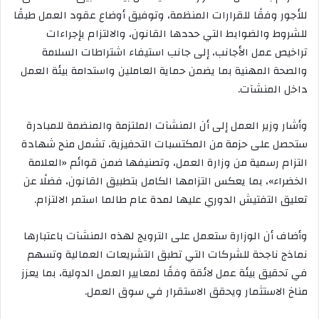
للأجور وفقًا للقرارات المنظمة، وتوفيق أوضاع عقود العمل طبقًا
للشروط والضوابط التي حددها القانون، والالتزام بإجراءات
تراخيص عمل الأجانب، إلى جانب استيفاء اشتراطات السلامة
والصحة المهنية بما يضمن حماية العاملين واستدامة بيئة العمل
داخل المنشآت.
وأشار وزير العمل إلى أن المنشآت الملتزمة والمنضمة للمبادرة
ستحصل على حزمة من المكتسبات التحفيزية، تشمل منح شهادة
التزام رسمية من وزارة العمل، وتصنيفها ضمن قوائم «العلامة
الخضراء»، بما يعكس التزامها الكامل بتطبيق القانون، فضلًا عن
تعليق التفتيش الدوري عليها لمدة عام طالما استمر الالتزام.
وأضاف أن الوزارة ستعمل على الترويج لهذه المنشآت باعتبارها
نماذج ناجحة للشركات التي تطبق التشريعات العمالية وتسهم
في تحقيق بيئة عمل لائقة وفقًا لمعايير العمل الدولية، بما يعزز
مناخ الاستثمار ويحقق الاستقرار في سوق العمل.