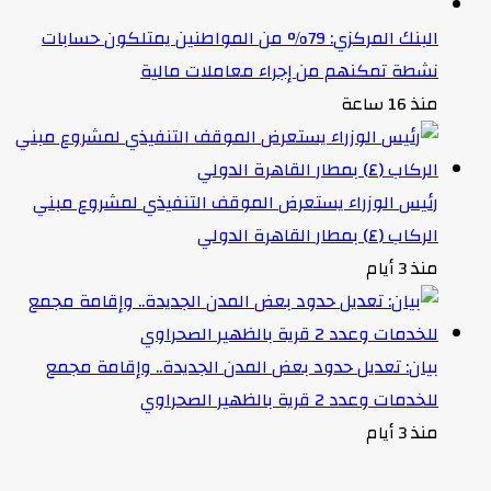
البنك المركزي: 79% من المواطنين يمتلكون حسابات
نشطة تمكنهم من إجراء معاملات مالية
منذ 16 ساعة
رئيس الوزراء يستعرض الموقف التنفيذي لمشروع مبني
الركاب (٤) بمطار القاهرة الدولي
منذ 3 أيام
بيان: تعديل حدود بعض المدن الجديدة.. وإقامة مجمع
للخدمات وعدد 2 قرية بالظهير الصحراوي
منذ 3 أيام