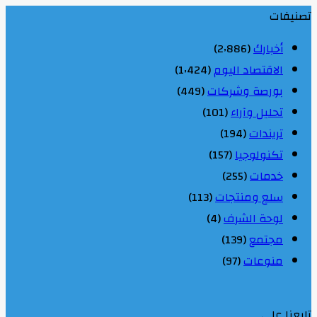
تصنيفات
أخبارك
(2٬886)
الاقتصاد اليوم
(1٬424)
بورصة وشركات
(449)
تحليل وآراء
(101)
تريندات
(194)
تكنولوجيا
(157)
خدمات
(255)
سلع ومنتجات
(113)
لوحة الشرف
(4)
مجتمع
(139)
منوعات
(97)
تابعنا على