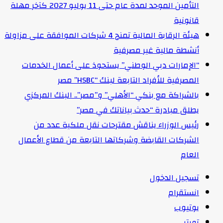
التأمين الموحد لمدة عام حتى 11 يوليو 2027 كآخر مهلة
قانونية
هيئة الرقابة المالية تمنح 4 شركات الموافقة على مزاولة
أنشطة مالية غير مصرفية
“الإمارات دبي الوطني” يستحوذ على أعمال الخدمات
المصرفية للأفراد التابعة لبنك “HSBC” مصر
بالشراكة مع بنكي “الأهلي” و”مصر”.. البنك المركزي
يطلق مبادرة “حدث بياناتك في مصر”
رئيس الوزراء يناقش مقترحات نقل ملكية عدد من
الشركات القابضة وشركاتها التابعة من قطاع الأعمال
العام
تسجيل الدخول
انستقرام
يوتيوب
تويتر