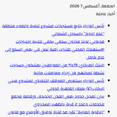
الجمعة, أغسطس 7 2026
أخبار عاجلة
رئيس الوزراء يتابع مستجدات مشروع تنمية وتطوير منطقة
“علم الروم” بالساحل الشمالي
مدبولي: لدينا مخزون سلعي يكفي لتلبية احتياجات
الاستهلاك المحلي لفترات آمنة تصل في بعض السلع إلى
عام كامل
البنك المركزي: 79% من المواطنين يمتلكون حسابات
نشطة تمكنهم من إجراء معاملات مالية
رئيس الوزراء يستعرض الموقف التنفيذي لمشروع مبني
الركاب (٤) بمطار القاهرة الدولي
بيان: تعديل حدود بعض المدن الجديدة.. وإقامة مجمع
للخدمات وعدد 2 قرية بالظهير الصحراوي
“الرقابة المالية” تقرر مد فترة توفيق الأوضاع مع قانون