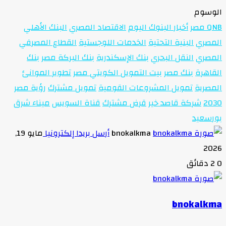
الوسوم
QNB مصر
أخبار البنوك اليوم
الاقتصاد المصري
البنك الأهلي
المصري
البنية التحتية
الخدمات اللوجستية
القطاع المصرفي
المصري
النقل البحري
بنك الإسكندرية
بنك البركة مصر
بنك
القاهرة
بنك مصر
بيت التمويل الكويتي مصر
تطوير الموانئ
المصرية
تمويل المشروعات القومية
تمويل مشترك
رؤية مصر
2030
شركة قاصد خير
قرض مشترك
قناة السويس
ميناء شرق
بورسعيد
bnokalkma
أرسل بريدا إلكترونيا
مايو 19,
2026
0
2 دقائق
bnokalkma