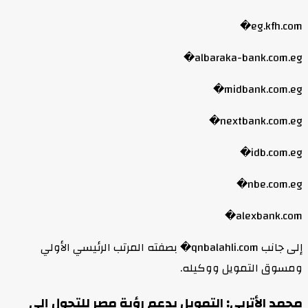
eg.kfh.com⁠�
albaraka-bank.com.eg⁠�
midbank.com.eg⁠�
nextbank.com.eg⁠�
idb.com.eg⁠�
nbe.com.eg⁠�
alexbank.com⁠�
إلى جانب qnbalahli.com⁠� بصفته المرتب الرئيسي الأولي
ومسوق التمويل ووكيله.
محمد الأتربي: التمويل يدعم رؤية مصر للتحول إلى