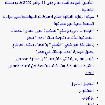
التأمين الموحد لمدة عام حتى 11 يوليو 2027 كآخر مهلة
قانونية
هيئة الرقابة المالية تمنح 4 شركات الموافقة على مزاولة
أنشطة مالية غير مصرفية
“الإمارات دبي الوطني” يستحوذ على أعمال الخدمات
المصرفية للأفراد التابعة لبنك “HSBC” مصر
بالشراكة مع بنكي “الأهلي” و”مصر”.. البنك المركزي
يطلق مبادرة “حدث بياناتك في مصر”
رئيس الوزراء يناقش مقترحات نقل ملكية عدد من
الشركات القابضة وشركاتها التابعة من قطاع الأعمال
العام
تسجيل الدخول
انستقرام
يوتيوب
تويتر