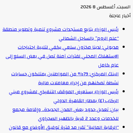
السبت, أغسطس 8 2026
أخبار عاجلة
رئيس الوزراء يتابع مستجدات مشروع تنمية وتطوير منطقة
“علم الروم” بالساحل الشمالي
مدبولي: لدينا مخزون سلعي يكفي لتلبية احتياجات
الاستهلاك المحلي لفترات آمنة تصل في بعض السلع إلى
عام كامل
البنك المركزي: 79% من المواطنين يمتلكون حسابات
نشطة تمكنهم من إجراء معاملات مالية
رئيس الوزراء يستعرض الموقف التنفيذي لمشروع مبني
الركاب (٤) بمطار القاهرة الدولي
بيان: تعديل حدود بعض المدن الجديدة.. وإقامة مجمع
للخدمات وعدد 2 قرية بالظهير الصحراوي
“الرقابة المالية” تقرر مد فترة توفيق الأوضاع مع قانون