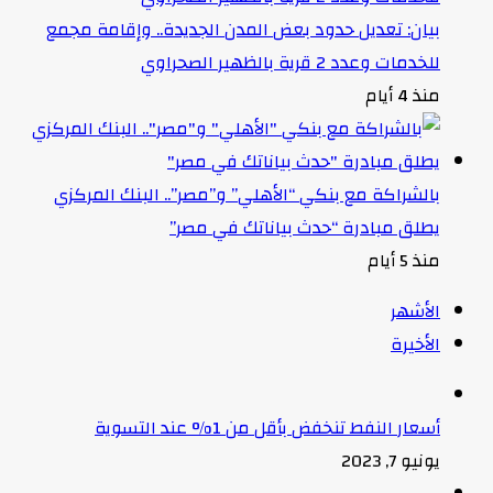
بيان: تعديل حدود بعض المدن الجديدة.. وإقامة مجمع
للخدمات وعدد 2 قرية بالظهير الصحراوي
منذ 4 أيام
بالشراكة مع بنكي “الأهلي” و”مصر”.. البنك المركزي
يطلق مبادرة “حدث بياناتك في مصر”
منذ 5 أيام
الأشهر
الأخيرة
أسعار النفط تنخفض بأقل من 1% عند التسوية
يونيو 7, 2023