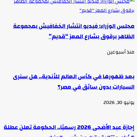
مجلس الوزراء: فيديو انتشار الخفافيش بمجموعة
الظاهر برقوق بشارع المعز “قديم”
منذ أسبوعين
بعد ظهورها في كأس العالم للأندية.. هل سنرى
السيارات بدون سائق في مصر؟
يونيو 30, 2026
إجازة عيد الأضحى 2026 رسميًا.. الحكومة تعلن عطلة