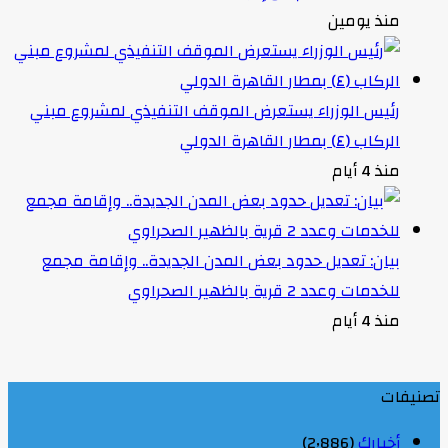
منذ يومين
رئيس الوزراء يستعرض الموقف التنفيذي لمشروع مبني
الركاب (٤) بمطار القاهرة الدولي
منذ 4 أيام
بيان: تعديل حدود بعض المدن الجديدة.. وإقامة مجمع
للخدمات وعدد 2 قرية بالظهير الصحراوي
منذ 4 أيام
تصنيفات
أخبارك
(2٬886)