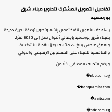
تفاصيل التمويل المشترك لتطوير ميناء شرق
بورسعيد
يستهدف التمويل تنفيذ أعمال إنشاء وتطوير أرصفة بحرية جديدة
بميناء شرق بورسعيد بإجمالي أطوال تصل إلى 6050 مترًا،
وبعمق غاطس يبلغ 22 مترًا، ما يعزز القدرة التشغيلية
والتنافسية للميناء على المستويين الإقليمي والدولي.
ويضم التحالف المصرفي كلًا من:
nbe.com.eg⁠�
banquemisr.com⁠�
aaib.com⁠�
bdc.com.eg⁠�