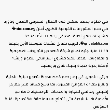
في خطوة جديدة تعكس قوة القطاع المصرفي المصري ودوره
في دعم المشروعات القومية الكبرى، أعلن nbe.com.eg⁠�
مشاركته ضمن تحالف مصرفي يضم 11 بنكًا بقيادة
qnbalahli.com⁠�، لترتيب تمويل مشترك متوسط الأجل بقيمة
11.98 مليار جنيه لصالح شركة قاصد خير للتوريدات العمومية
والمقاولات، بهدف تنفيذ مشروع استراتيجي لتطوير وإنشاء
أرصفة بحرية جديدة بميناء شرق بورسعيد.
ويأتي التمويل في إطار دعم خطط الدولة لتطوير البنية التحتية
وتعزيز كفاءة الموانئ المصرية، بما يرسخ مكانة مصر كمركز
إقليمي وعالمي للتجارة والخدمات اللوجستية، خاصة مع
الأهمية الاستراتيجية التي تتمتع بها المنطقة الاقتصادية لقناة
السويس.