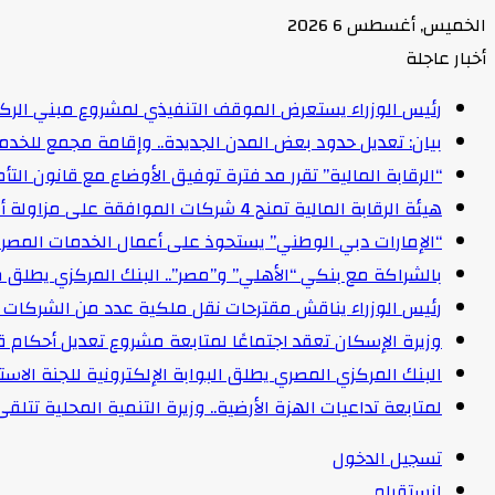
الخميس, أغسطس 6 2026
أخبار عاجلة
رئيس الوزراء يستعرض الموقف التنفيذي لمشروع مبني الركاب (٤) بمطار القاهرة ا
بيان: تعديل حدود بعض المدن الجديدة.. وإقامة مجمع للخدمات وعدد 2 قرية بالظ
“الرقابة المالية” تقرر مد فترة توفيق الأوضاع مع قانون التأمين الموحد لمدة عام 
هيئة الرقابة المالية تمنح 4 شركات الموافقة على مزاولة أنشطة مالية غير مصرفية
“الإمارات دبي الوطني” يستحوذ على أعمال الخدمات المصرفية للأفرا
بالشراكة مع بنكي “الأهلي” و”مصر”.. البنك المركزي يطلق 
رئيس الوزراء يناقش مقترحات نقل ملكية عدد من الشركات ا
وزيرة الإسكان تعقد اجتماعًا لمتابعة مشروع تعديل أحكام ق
البنك المركزي المصري يطلق البوابة الإلكترونية للجنة الاستق
لمتابعة تداعيات الهزة الأرضية.. وزيرة التنمية المحلية تتل
تسجيل الدخول
انستقرام