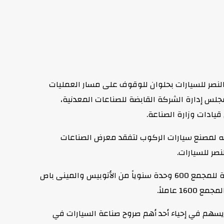
النصر للسيارات بحلوان للوقوف على مسار العمليات
مجلس إدارة الشركة القابضة للصناعات المعدنية،
يادات وزارة الصناعة.
وجه لمصنع سيارات الركوب لتفقد معرض الصناعات
ويقام المجمع الصناعي لشركة النصر للسيارات على مساحة 862.5 ألف متر مربع بحجم استثمارات 3.5 مليار جنيه وتبلغ الطاقة الإنتاجية للمجمع 600 وحدة سنوياً من الأتوبيس والمينى باص
 يسهم في إحياء أحد أهم صروح صناعة السيارات في