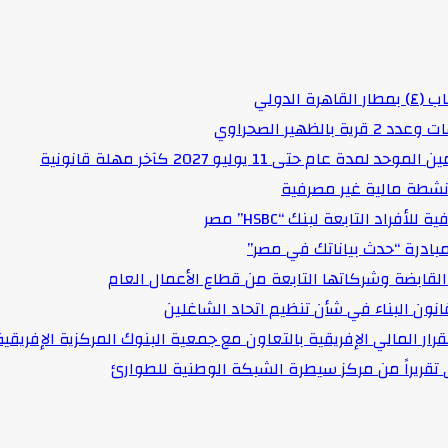
لدولي
هير الصحراوي
حتى 11 يوليو 2027 كآخر مهلة قانونية
د التابعة لبنك “HSBC” مصر
مبادرة “حدث بياناتك في مصر”
لقابضة وشركاتها التابعة من قطاع الأعمال العام
انون البناء في شأن تنظيم اتحاد الشاغلين
رار المالي الإفريقية بالتعاون مع جمعية البنوك المركزية الإفريقية
قى تقريراً من مركز سيطرة الشبكة الوطنية للطوارئ