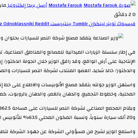
Mostafa Farouk
أرسل بريدا إلكترونيا
مايو 20,
0
2 دقائق
فيسبوك
تويتر
لينكدإن
بينتيريست
Odnoklassniki
في إطار سلسلة الزيارات الميدانية للمصانع والمناطق الصناعية،
الإنتاجية على أرض الواقع، وقد رافق الوزير خلال الجولة الدكتو
والدكتور/ خالد شديد، العضو المنتدب لشركة النصر للسيارات وال
واستهل الوزير جولته بتفقد مصنع الأتوبيسات والاطلاع على خط إ
المحلية، وخطوط التجميع، والدهان بالغمر، والدهان بالروبوت، كما شارك الوزير بمراس
و20 ألف سيارة سنوياً، ونسبة المكون المحلي 63.5% للأتوبيس السياحي، و70% للمينى باص و45% لسيارات الركوب، كما يوظف المجمع 1600 عاملاً.
واستمع الوزير لشرح من مسؤولي الشركة عن جهود الشركة لتطوير ا