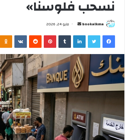
نسحب فلوسنا»
ق
مايو 13, 2026
ف
حقيقة وقف طباعة ال
ط
البلاستيكية فئة 10 و20 جنيه
ب
bnokalkma
أ
مايو 24, 2026
ا
ر
ع
فيسبوك
تويتر
لينكدإن
‏Tumblr
بينتيريست
‏Reddit
‏VKontakte
س
ة
ل
ا
ل
ب
ع
ر
م
ي
ل
د
ا
ا
ت
إ
ا
ل
ل
ب
ك
ل
ت
ا
ر
س
و
ت
ن
ي