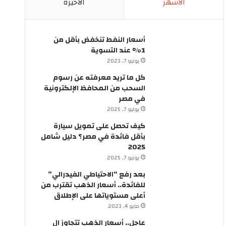
الأشهر
الأخيرة
ئ
ل
ق
ي
ف
ة
ي
ب
أسعار النفط تنخفض بأقل من
م
ق
1% عند التسوية
ص
ر
يونيو 7, 2023
ر
ا
كل ما تريد معرفته عن رسوم
؟
ر
السحب من المحافظ الإلكترونية
م
في مصر
ن
يوليو 7, 2025
ر
ئ
كيف تحصل على تمويل سيارة
ي
بأقل فائدة في مصر؟ دليل شامل
س
2025
ا
يونيو 7, 2025
ل
بعد رفع “الاحتياطي الفيدرالي”
و
للفائدة.. أسعار الذهب تقترب من
ز
أعلى مستوياتها على الإطلاق
ر
مايو 4, 2023
ا
ء
عاجل.. أسعار الذهب تتجاوز ال