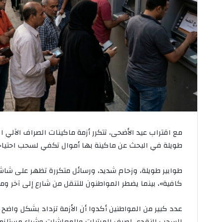
ي
ك
ا
ي
ة
ف
ئ
ة
1
0
و
2
0
ج
مع اقتراب عيد الأضحى، تتكرر أزمة ماكينات الصراف الآلي 
ن
ي
طويلة في البحث عن ماكينة بها أموال تكفي لسحب احتياجا
ه
طوابير طويلة، وزحام شديد، ورسائل متكررة تظهر على شاشات
كافية»، بينما يضطر المواطنون للتنقل من شارع إلى آخر ومن
عدد كبير من المواطنين أكدوا أن الأزمة تزداد بشكل واضح 
السحب النقدي لصرف المرتبات والمعاشات وشراء مستلزما