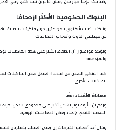
وأضافت: «إحنا كبار سن ومش قادرين نلف كتير، وفي الآخر 
البنوك الحكومية الأكثر ازدحامًا
وتركزت أغلب شكاوى المواطنين حول ماكينات الصراف الآلي ال
من موظفي الدولة وأصحاب المعاشات.
ويؤكد مواطنون أن الضغط الكبير على هذه الماكينات يؤدي
والمزدحمة.
كما اشتكى البعض من استمرار تعطل بعض الماكينات لساعا
الماكينات الأخرى.
معاناة الأغنياء أيضًا
ورغم أن الأزمة تؤثر بشكل أكبر على محدودي الدخل، فإنها
السحب النقدي لإنهاء بعض المعاملات اليومية.
وقال أحد أصحاب الشركات إن بعض العملاء يضطرون لتقسي