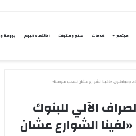
كفي لتلبية احتياجات الاستهلاك المحلي لفترات آمنة تصل في بعض السلع إلى عام 
مجتمع
خدمات
سلع ومنتجات
الاقتصاد اليوم
بورصة و
غة»، ومواطنون: «لفينا الشوارع عشان نسحب فلوسنا»
م
لصراف الآلي للبنوك
ج
ل
«لفينا الشوارع عشان
س
ا
ل
منذ أسبوعين