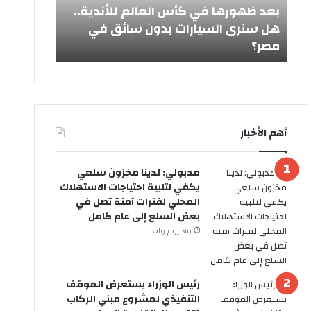
ر
ي
ش
بعد ظهورها في كأس العالم للأندية..
ه
د
هل سنرى السيارات بدون سائق في
ا
ا
مصر؟
من رئيس ا
ف
ل
ي
أ
ك
ض
أ
ح
س
ى
ا
2
أهم الأخبار
ل
0
ع
2
ا
6
مدبولي: لدينا مخزون سلعي
ل
ر
يكفي لتلبية احتياجات الاستهلاك
م
س
المحلي لفترات آمنة تصل في
ل
م
بعض السلع إلى عام كامل
ل
يً
منذ يوم واحد
أ
ا
ن
.
د
.
ي
ا
رئيس الوزراء يستعرض الموقف
ة
ل
التنفيذي لمشروع مبني الركاب
.
ح