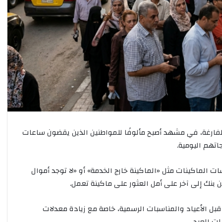
ف
ي
ش
ب
م
ج
م
و
ع
ة
ا
ل
الفارغة، في مشهد أصبح مألوفًا للمواطنين الذين يقضون ساعات
ظ
ا
تهم اليومية.
ه
ر
 الماكينات مثل «الماكينة خارج الخدمة» أو «لا توجد أموال
ب
 بنك إلى آخر على أمل العثور على ماكينة تعمل.
ر
ق
و
قبل الأعياد والمناسبات الرسمية، خاصة مع زيادة معدلات
ق
ت العيد.