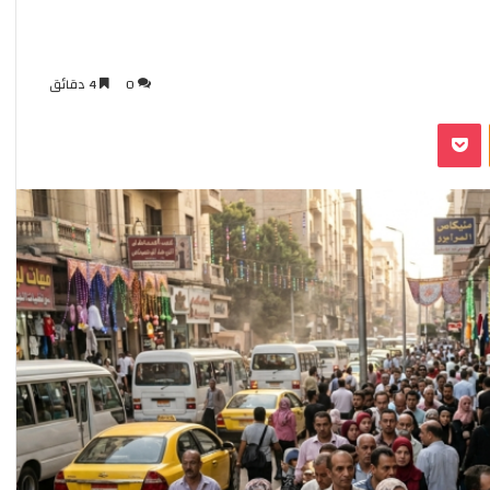
و
مجلس الوزراء: فيديو انتشار الخفافي
ز
عملات
بمجموعة الظاهر برقوق بشارع المعز
ر
“قديم”
ا
0
4 دقائق
ء
:
Odnoklassniki
بوكيت
ف
ي
د
ي
و
ا
ن
ت
ش
ا
ر
ا
ل
خ
ف
ا