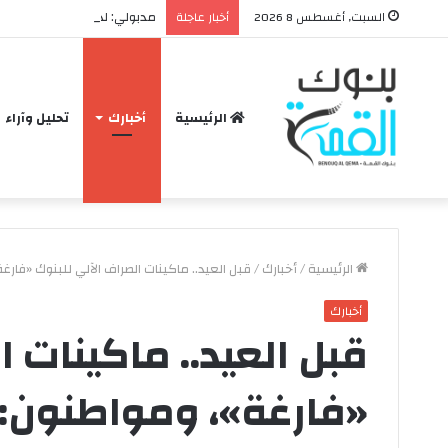
مدبولي: لدينا مخزون سلعي ي
السبت, أغسطس 8 2026
أخبار عاجلة
الرئيسية
أخبارك
تحليل وآراء
الرئيسية
/
أخبارك
/
قبل العيد.. ماكينات الصراف الآلي للبنوك «فار
أخبارك
ح
قبل العيد.. ماكينات ا
ق
ي
«فارغة»، ومواطنون: 
ق
ة
و