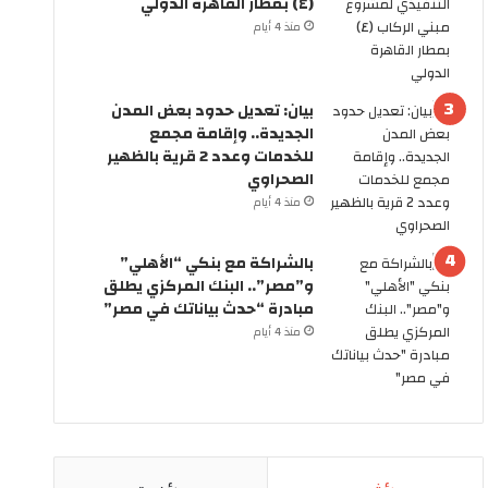
(٤) بمطار القاهرة الدولي
.
ك
منذ 4 أيام
ه
و
ل
م
س
ة
بيان: تعديل حدود بعض المدن
ن
ت
الجديدة.. وإقامة مجمع
ر
ع
للخدمات وعدد 2 قرية بالظهير
ى
ل
الصحراوي
ا
ن
ل
ع
منذ 4 أيام
س
ط
ي
ل
بالشراكة مع بنكي “الأهلي”
ا
ة
و”مصر”.. البنك المركزي يطلق
ر
6
مبادرة “حدث بياناتك في مصر”
ا
أ
منذ 4 أيام
ت
ي
ب
ا
د
م
و
م
ن
ت
س
ت
ا
ا