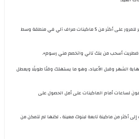
ب
ش
ا
ر
محمد السيد، موظف بإحدى الشركات الخاصة، قال إنه اضطر للمرور على أكثر من 5 ماكينات صراف آلي في منطقة وسط
ع
ا
ل
م
خر اضطريت أسحب من بنك تاني واتخصم مني رسوم».
ع
ز
ية الشهر وقبل الأعياد، وهو ما يستهلك وقتًا طويلًا ويعطل
“
ق
د
ي
فون لساعات أمام الماكينات على أمل الحصول على
م
”
ى أكثر من ماكينة تابعة لبنوك معينة ، لكنها لم تتمكن من