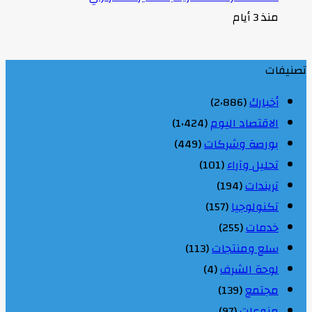
منذ 3 أيام
تصنيفات
أخبارك
(2٬886)
الاقتصاد اليوم
(1٬424)
بورصة وشركات
(449)
تحليل وآراء
(101)
تريندات
(194)
تكنولوجيا
(157)
خدمات
(255)
سلع ومنتجات
(113)
لوحة الشرف
(4)
مجتمع
(139)
منوعات
(97)