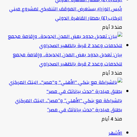
رئيس الوزراء يستعرض الموقف التنفيذي لمشروع مبني
الركاب (٤) بمطار القاهرة الدولي
منذ 3 أيام
بيان: تعديل حدود بعض المدن الجديدة.. وإقامة مجمع
للخدمات وعدد 2 قرية بالظهير الصحراوي
منذ 3 أيام
بالشراكة مع بنكي “الأهلي” و”مصر”.. البنك المركزي
يطلق مبادرة “حدث بياناتك في مصر”
منذ 4 أيام
الأشهر