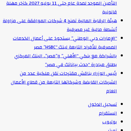
التأمين الموحد لمدة عام حتى 11 يوليو 2027 كآخر مهلة
قانونية
هيئة الرقابة المالية تمنح 4 شركات الموافقة على مزاولة
أنشطة مالية غير مصرفية
“الإمارات دبي الوطني” يستحوذ على أعمال الخدمات
المصرفية للأفراد التابعة لبنك “HSBC” مصر
بالشراكة مع بنكي “الأهلي” و”مصر”.. البنك المركزي
يطلق مبادرة “حدث بياناتك في مصر”
رئيس الوزراء يناقش مقترحات نقل ملكية عدد من
الشركات القابضة وشركاتها التابعة من قطاع الأعمال
العام
تسجيل الدخول
انستقرام
يوتيوب
تويتر