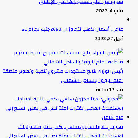
تقترب من أعلى مستوياتها على الإطلاق
مايو 4, 2023
عاجل.. أسعار الذهب تتجاوز ال 2650جنيه لجرام 21
أبريل 27, 2023
رئيس الوزراء يتابع مستجدات مشروع تنمية وتطوير منطقة
“علم الروم” بالساحل الشمالي
منذ 12 ساعة
مدبولي: لدينا مخزون سلعي يكفي لتلبية احتياجات
الاستهلاك المحلي لفترات آمنة تصل في بعض السلع إلى