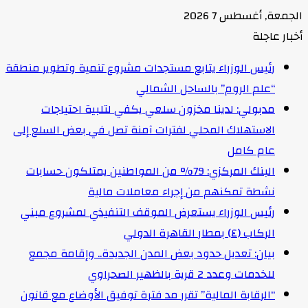
الجمعة, أغسطس 7 2026
أخبار عاجلة
رئيس الوزراء يتابع مستجدات مشروع تنمية وتطوير منطقة
“علم الروم” بالساحل الشمالي
مدبولي: لدينا مخزون سلعي يكفي لتلبية احتياجات
الاستهلاك المحلي لفترات آمنة تصل في بعض السلع إلى
عام كامل
البنك المركزي: 79% من المواطنين يمتلكون حسابات
نشطة تمكنهم من إجراء معاملات مالية
رئيس الوزراء يستعرض الموقف التنفيذي لمشروع مبني
الركاب (٤) بمطار القاهرة الدولي
بيان: تعديل حدود بعض المدن الجديدة.. وإقامة مجمع
للخدمات وعدد 2 قرية بالظهير الصحراوي
“الرقابة المالية” تقرر مد فترة توفيق الأوضاع مع قانون