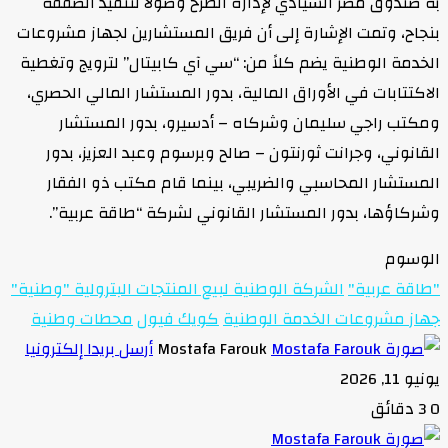
به صندوق مصر السيادي لإدارة الطرح وصولا لتنفيذ الصفقة
بنجاح، وتمت الإشارة إلى أن فريق المستشارين لجهاز مشروعات
الخدمة الوطنية يضم كلاً من: “سي آي كابيتال” لترويج وتغطية
الاكتتابات في الأوراق المالية، بدور المستشار المالي الحصري،
ومكتب راجي سليمان وشركاه – أدسيرو، بدور المستشار
القانوني، وجرانت ثورنتون – صالح وبرسوم وعبد العزيز، بدور
المستشار المحاسبي والضريبي، بينما قام مكتب ذو الفقار
وشركاؤها، بدور المستشار القانوني لشركة “طاقة عربية”.
الوسوم
"طاقة عربية"
الشركة الوطنية لبيع المنتجات البترولية "وطنية"
جهاز مشروعات الخدمة الوطنية
كويك فيول
محطات وطنية
Mostafa Farouk
أرسل بريدا إلكترونيا
يونيو 11, 2026
0
3 دقائق