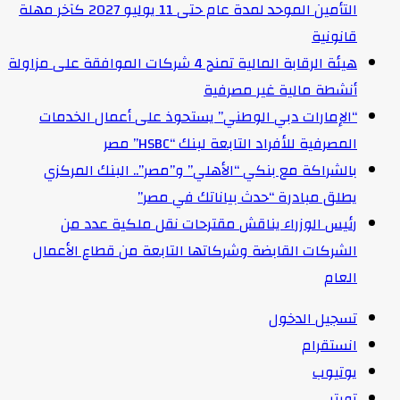
التأمين الموحد لمدة عام حتى 11 يوليو 2027 كآخر مهلة
قانونية
هيئة الرقابة المالية تمنح 4 شركات الموافقة على مزاولة
أنشطة مالية غير مصرفية
“الإمارات دبي الوطني” يستحوذ على أعمال الخدمات
المصرفية للأفراد التابعة لبنك “HSBC” مصر
بالشراكة مع بنكي “الأهلي” و”مصر”.. البنك المركزي
يطلق مبادرة “حدث بياناتك في مصر”
رئيس الوزراء يناقش مقترحات نقل ملكية عدد من
الشركات القابضة وشركاتها التابعة من قطاع الأعمال
العام
تسجيل الدخول
انستقرام
يوتيوب
تويتر