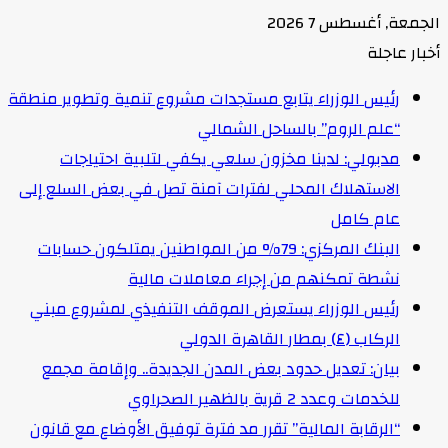
الجمعة, أغسطس 7 2026
أخبار عاجلة
رئيس الوزراء يتابع مستجدات مشروع تنمية وتطوير منطقة
“علم الروم” بالساحل الشمالي
مدبولي: لدينا مخزون سلعي يكفي لتلبية احتياجات
الاستهلاك المحلي لفترات آمنة تصل في بعض السلع إلى
عام كامل
البنك المركزي: 79% من المواطنين يمتلكون حسابات
نشطة تمكنهم من إجراء معاملات مالية
رئيس الوزراء يستعرض الموقف التنفيذي لمشروع مبني
الركاب (٤) بمطار القاهرة الدولي
بيان: تعديل حدود بعض المدن الجديدة.. وإقامة مجمع
للخدمات وعدد 2 قرية بالظهير الصحراوي
“الرقابة المالية” تقرر مد فترة توفيق الأوضاع مع قانون