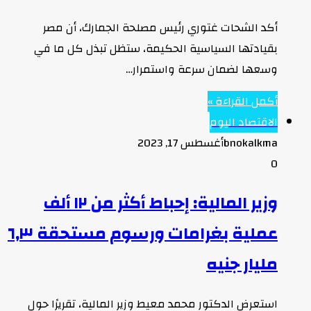
أكد الشحات غتوري رئيس مصلحة الجمارك، أن مصر
بقيادتها السياسية الحكيمة، ستظل تبذل كل ما في
وسعها لضمان سرعة واستمرار…
أكمل القراءة »
الاقتصاد اليوم
bnokalkma
أغسطس 17, 2023
0
وزير المالية: إحباط أكثر من ١٢ ألف
عملية بغرامات ورسوم مستحقة ٦,٣
مليار جنيه
استعرض الدكتور محمد معيط وزير المالية، تقريرًا حول