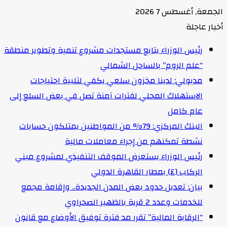
الجمعة, أغسطس 7 2026
أخبار عاجلة
رئيس الوزراء يتابع مستجدات مشروع تنمية وتطوير منطقة
“علم الروم” بالساحل الشمالي
مدبولي: لدينا مخزون سلعي يكفي لتلبية احتياجات
الاستهلاك المحلي لفترات آمنة تصل في بعض السلع إلى
عام كامل
البنك المركزي: 79% من المواطنين يمتلكون حسابات
نشطة تمكنهم من إجراء معاملات مالية
رئيس الوزراء يستعرض الموقف التنفيذي لمشروع مبني
الركاب (٤) بمطار القاهرة الدولي
بيان: تعديل حدود بعض المدن الجديدة.. وإقامة مجمع
للخدمات وعدد 2 قرية بالظهير الصحراوي
“الرقابة المالية” تقرر مد فترة توفيق الأوضاع مع قانون