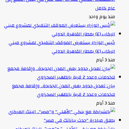
عام كامل
منذ يوم واحد
رئيس الوزراء يستعرض الموقف التنفيذي لمشروع مبني
الركاب (٤) بمطار القاهرة الدولي
منذ 3 أيام
بيان: تعديل حدود بعض المدن الجديدة.. وإقامة مجمع
للخدمات وعدد 2 قرية بالظهير الصحراوي
منذ 3 أيام
بالشراكة مع بنكي “الأهلي” و”مصر”.. البنك المركزي