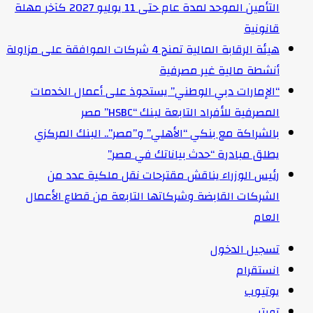
التأمين الموحد لمدة عام حتى 11 يوليو 2027 كآخر مهلة
قانونية
هيئة الرقابة المالية تمنح 4 شركات الموافقة على مزاولة
أنشطة مالية غير مصرفية
“الإمارات دبي الوطني” يستحوذ على أعمال الخدمات
المصرفية للأفراد التابعة لبنك “HSBC” مصر
بالشراكة مع بنكي “الأهلي” و”مصر”.. البنك المركزي
يطلق مبادرة “حدث بياناتك في مصر”
رئيس الوزراء يناقش مقترحات نقل ملكية عدد من
الشركات القابضة وشركاتها التابعة من قطاع الأعمال
العام
تسجيل الدخول
انستقرام
يوتيوب
تويتر