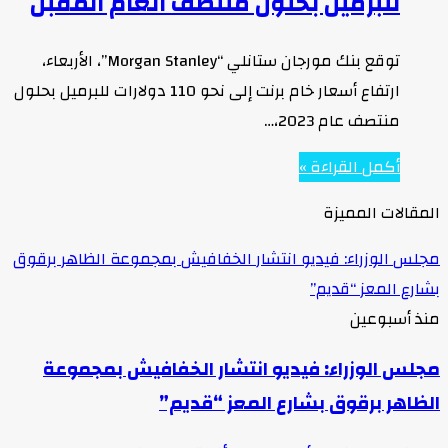
للبرميل بحلول منتصف العام المقبل
توقع بنك مورجان ستانلي “Morgan Stanley”، الأربعاء،
ارتفاع أسعار خام برنت إلى نحو 110 دولارات للبرميل بحلول
منتصف عام 2023،…
أكمل القراءة »
المقالات المميزة
مجلس الوزراء: فيديو انتشار الخفافيش بمجموعة الظاهر برقوق
بشارع المعز “قديم”
منذ أسبوعين
مجلس الوزراء: فيديو انتشار الخفافيش بمجموعة
الظاهر برقوق بشارع المعز “قديم”