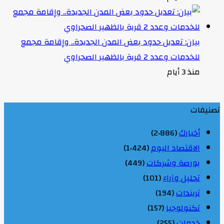
بيان: تعديل حدود بعض المدن الجديدة.. وإقامة مجمع
للخدمات وعدد 2 قرية بالظهير الصحراوي
منذ 3 أيام
تصنيفات
أخبارك
(2٬886)
الاقتصاد اليوم
(1٬424)
بورصة وشركات
(449)
تحليل وآراء
(101)
تريندات
(194)
تكنولوجيا
(157)
خدمات
(255)