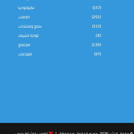
(157)
تكنولوجيا
(255)
خدمات
(113)
سلع ومنتجات
(4)
لوحة الشرف
(139)
مجتمع
(97)
منوعات
© حقوق النشر 2026، جميع الحقوق محفوظة |
تطوير : هاشتاج جروب