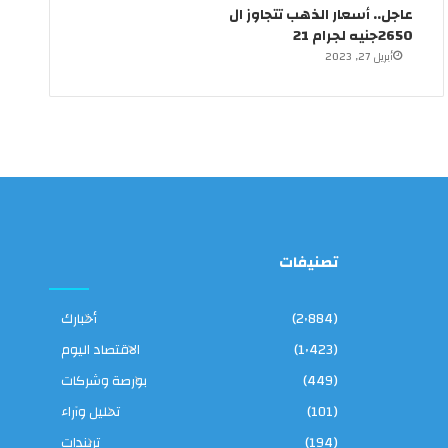
عاجل.. أسعار الذهب تتجاوز ال
2650جنيه لجرام 21
أبريل 27, 2023
تصنيفات
(2٬884)
أخبارك
(1٬423)
الاقتصاد اليوم
(449)
بورصة وشركات
(101)
تحليل وآراء
(194)
تريندات