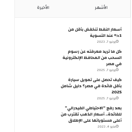
ب
الأشهر
الأخيرة
ش
ا
ر
ع
أسعار النفط تنخفض بأقل من
ا
1% عند التسوية
ل
يونيو 7, 2023
م
كل ما تريد معرفته عن رسوم
ع
السحب من المحافظ الإلكترونية
ز
في مصر
“
يوليو 7, 2025
ق
د
كيف تحصل على تمويل سيارة
ي
بأقل فائدة في مصر؟ دليل شامل
م
2025
”
يونيو 7, 2025
بعد رفع “الاحتياطي الفيدرالي”
للفائدة.. أسعار الذهب تقترب من
أعلى مستوياتها على الإطلاق
مايو 4, 2023