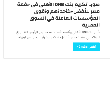
صور.. تكريم بنك QNB الأهلي في «قمة
مصر للأفضل»كأحد أهم وأقوى
المؤسسات العاملة في السوق
المصرية
كٌرم بنك QNB الأهلي برئاسة الأستاذ محمد بدير الرئيس التنفيذي
للبنك، في «قمة مصر للأفضل» تحت رعاية رئيس مجلس الوزراء،…
أكمل القراءة »