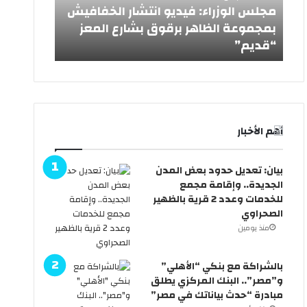
و
مجلس الوزراء: فيديو انتشار الخفافيش
ز
بمجموعة الظاهر برقوق بشارع المعز
ر
“قديم”
ا
ء
:
ف
ي
د
أهم الأخبار
ي
و
ا
بيان: تعديل حدود بعض المدن
ن
الجديدة.. وإقامة مجمع
ت
للخدمات وعدد 2 قرية بالظهير
ش
الصحراوي
ا
منذ يومين
ر
ا
ل
بالشراكة مع بنكي “الأهلي”
خ
و”مصر”.. البنك المركزي يطلق
ف
مبادرة “حدث بياناتك في مصر”
ا