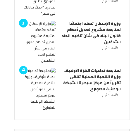
منذ 3 أيام
ف
ي
ش
وزيرة الإسكان تعقد اجتماعًا
ب
لمتابعة مشروع تعديل أحكام
م
قانون البناء في شأن تنظيم اتحاد
ج
الشاغلين
م
و
منذ 3 أيام
ع
ة
ا
لمتابعة تداعيات الهزة الأرضية..
ل
وزيرة التنمية المحلية تتلقى
ظ
تقريراً من مركز سيطرة الشبكة
ا
الوطنية للطوارئ
ه
منذ 3 أيام
ر
ب
ر
ق
و
ق