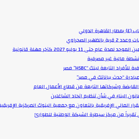
لدولي
هير الصحراوي
حتى 11 يوليو 2027 كآخر مهلة قانونية
د التابعة لبنك “HSBC” مصر
مبادرة “حدث بياناتك في مصر”
لقابضة وشركاتها التابعة من قطاع الأعمال العام
انون البناء في شأن تنظيم اتحاد الشاغلين
رار المالي الإفريقية بالتعاون مع جمعية البنوك المركزية الإفريقية
قى تقريراً من مركز سيطرة الشبكة الوطنية للطوارئ