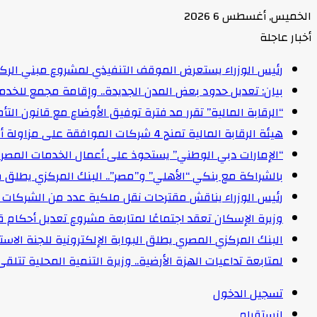
الخميس, أغسطس 6 2026
أخبار عاجلة
رئيس الوزراء يستعرض الموقف التنفيذي لمشروع مبني الركاب (٤) بمطار القاهرة ا
بيان: تعديل حدود بعض المدن الجديدة.. وإقامة مجمع للخدمات وعدد 2 قرية بالظ
“الرقابة المالية” تقرر مد فترة توفيق الأوضاع مع قانون التأمين الموحد لمدة عام 
هيئة الرقابة المالية تمنح 4 شركات الموافقة على مزاولة أنشطة مالية غير مصرفية
“الإمارات دبي الوطني” يستحوذ على أعمال الخدمات المصرفية للأفرا
بالشراكة مع بنكي “الأهلي” و”مصر”.. البنك المركزي يطلق 
رئيس الوزراء يناقش مقترحات نقل ملكية عدد من الشركات ا
وزيرة الإسكان تعقد اجتماعًا لمتابعة مشروع تعديل أحكام ق
البنك المركزي المصري يطلق البوابة الإلكترونية للجنة الاستق
لمتابعة تداعيات الهزة الأرضية.. وزيرة التنمية المحلية تتل
تسجيل الدخول
انستقرام