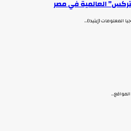
نتركس” العالمية في مصر
ا المعلومات (إيتيدا)…
 المواقع…