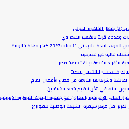
لدولي
هير الصحراوي
حتى 11 يوليو 2027 كآخر مهلة قانونية
د التابعة لبنك “HSBC” مصر
مبادرة “حدث بياناتك في مصر”
لقابضة وشركاتها التابعة من قطاع الأعمال العام
انون البناء في شأن تنظيم اتحاد الشاغلين
رار المالي الإفريقية بالتعاون مع جمعية البنوك المركزية الإفريقية
قى تقريراً من مركز سيطرة الشبكة الوطنية للطوارئ