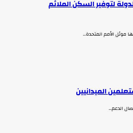
ولة لتوفير السكن الملائم
ها موئل الأمم المتحدة…
علمين الميدانيين
صال الدعم…