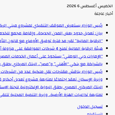
الخميس, أغسطس 6 2026
أخبار عاجلة
رئيس الوزراء يستعرض الموقف التنفيذي لمشروع مبني الركاب (٤) بمطار القاهرة ا
بيان: تعديل حدود بعض المدن الجديدة.. وإقامة مجمع للخدمات وعدد 2 قرية بالظ
“الرقابة المالية” تقرر مد فترة توفيق الأوضاع مع قانون التأمين الموحد لمدة عام 
هيئة الرقابة المالية تمنح 4 شركات الموافقة على مزاولة أنشطة مالية غير مصرفية
“الإمارات دبي الوطني” يستحوذ على أعمال الخدمات المصرفية للأفرا
بالشراكة مع بنكي “الأهلي” و”مصر”.. البنك المركزي يطلق 
رئيس الوزراء يناقش مقترحات نقل ملكية عدد من الشركات ا
وزيرة الإسكان تعقد اجتماعًا لمتابعة مشروع تعديل أحكام ق
البنك المركزي المصري يطلق البوابة الإلكترونية للجنة الاستق
لمتابعة تداعيات الهزة الأرضية.. وزيرة التنمية المحلية تتل
تسجيل الدخول
انستقرام