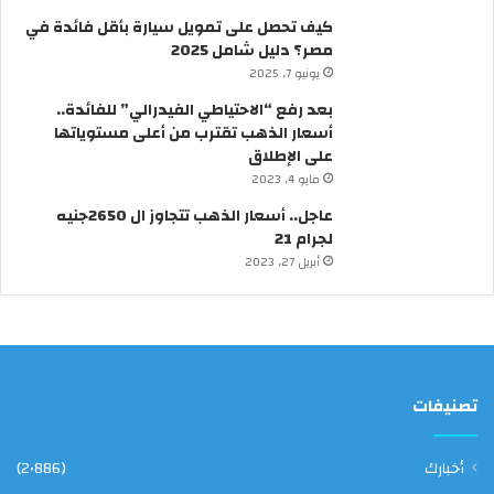
ل
كيف تحصل على تمويل سيارة بأقل فائدة في
م
مصر؟ دليل شامل 2025
ع
ز
يونيو 7, 2025
“
بعد رفع “الاحتياطي الفيدرالي” للفائدة..
ق
أسعار الذهب تقترب من أعلى مستوياتها
د
على الإطلاق
ي
مايو 4, 2023
م
”
عاجل.. أسعار الذهب تتجاوز ال 2650جنيه
لجرام 21
أبريل 27, 2023
تصنيفات
أخبارك
(2٬886)