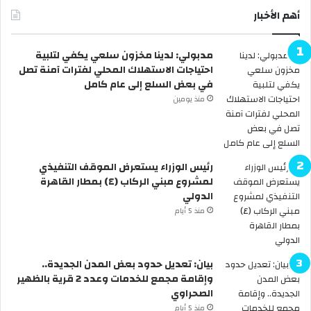
ي
أهم الأخبار
د
ي
مدبولي: لدينا مخزون سلعي يكفي لتلبية
و
احتياجات الاستهلاك المحلي لفترات آمنة تصل
ا
في بعض السلع إلى عام كامل
ن
ت
منذ يومين
ش
ا
ر
ا
رئيس الوزراء يستعرض الموقف التنفيذي
ل
لمشروع مبني الركاب (٤) بمطار القاهرة
خ
الدولي
ف
منذ 5 أيام
ا
ف
ي
ش
بيان: تعديل حدود بعض المدن الجديدة..
ب
وإقامة مجمع للخدمات وعدد 2 قرية بالظهير
م
الصحراوي
ج
منذ 5 أيام