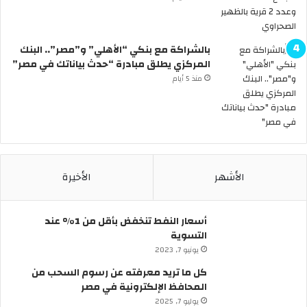
م
و
ع
بالشراكة مع بنكي “الأهلي” و”مصر”.. البنك
ة
المركزي يطلق مبادرة “حدث بياناتك في مصر”
ا
ل
منذ 5 أيام
ظ
ا
ه
ر
ب
ر
الأشهر
الأخيرة
ق
و
ق
أسعار النفط تنخفض بأقل من 1% عند
ب
التسوية
ش
يونيو 7, 2023
ا
ر
كل ما تريد معرفته عن رسوم السحب من
ع
المحافظ الإلكترونية في مصر
ا
يوليو 7, 2025