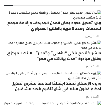
ي
د
ي
و
ا
بيان: تعديل حدود بعض المدن الجديدة.. وإقامة مجمع
ن
للخدمات وعدد 2 قرية بالظهير الصحراوي
ت
ش
منذ يومين
ا
ر
ا
بالشراكة مع بنكي “الأهلي” و”مصر”.. البنك المركزي
ل
يطلق مبادرة “حدث بياناتك في مصر”
خ
ف
منذ 3 أيام
ا
ف
ي
وزيرة الإسكان تعقد اجتماعًا لمتابعة مشروع تعديل
ش
أحكام قانون البناء في شأن تنظيم اتحاد الشاغلين
ب
م
منذ 3 أيام
ج
م