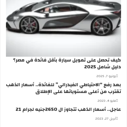
م
ع
ز
“
ق
د
ي
م
”
كيف تحصل على تمويل سيارة بأقل فائدة في مصر؟
دليل شامل 2025
يونيو 7, 2025
بعد رفع “الاحتياطي الفيدرالي” للفائدة.. أسعار الذهب
تقترب من أعلى مستوياتها على الإطلاق
مايو 4, 2023
عاجل.. أسعار الذهب تتجاوز ال 2650جنيه لجرام 21
أبريل 27, 2023