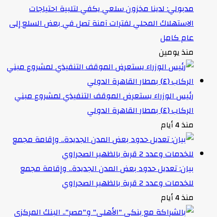
مدبولي: لدينا مخزون سلعي يكفي لتلبية احتياجات
الاستهلاك المحلي لفترات آمنة تصل في بعض السلع إلى
عام كامل
منذ يومين
رئيس الوزراء يستعرض الموقف التنفيذي لمشروع مبني
الركاب (٤) بمطار القاهرة الدولي
منذ 4 أيام
بيان: تعديل حدود بعض المدن الجديدة.. وإقامة مجمع
للخدمات وعدد 2 قرية بالظهير الصحراوي
منذ 4 أيام