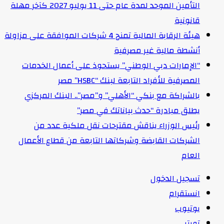
التأمين الموحد لمدة عام حتى 11 يوليو 2027 كآخر مهلة
قانونية
هيئة الرقابة المالية تمنح 4 شركات الموافقة على مزاولة
أنشطة مالية غير مصرفية
“الإمارات دبي الوطني” يستحوذ على أعمال الخدمات
المصرفية للأفراد التابعة لبنك “HSBC” مصر
بالشراكة مع بنكي “الأهلي” و”مصر”.. البنك المركزي
يطلق مبادرة “حدث بياناتك في مصر”
رئيس الوزراء يناقش مقترحات نقل ملكية عدد من
الشركات القابضة وشركاتها التابعة من قطاع الأعمال
العام
تسجيل الدخول
انستقرام
يوتيوب
تويتر