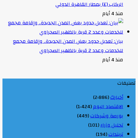
الركاب (٤) بمطار القاهرة الدولي
منذ 4 أيام
بيان: تعديل حدود بعض المدن الجديدة.. وإقامة مجمع
للخدمات وعدد 2 قرية بالظهير الصحراوي
منذ 4 أيام
تصنيفات
أخبارك
(2٬886)
الاقتصاد اليوم
(1٬424)
بورصة وشركات
(449)
تحليل وآراء
(101)
تريندات
(194)