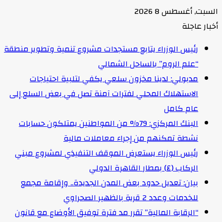
السبت, أغسطس 8 2026
أخبار عاجلة
رئيس الوزراء يتابع مستجدات مشروع تنمية وتطوير منطقة
“علم الروم” بالساحل الشمالي
مدبولي: لدينا مخزون سلعي يكفي لتلبية احتياجات
الاستهلاك المحلي لفترات آمنة تصل في بعض السلع إلى
عام كامل
البنك المركزي: 79% من المواطنين يمتلكون حسابات
نشطة تمكنهم من إجراء معاملات مالية
رئيس الوزراء يستعرض الموقف التنفيذي لمشروع مبني
الركاب (٤) بمطار القاهرة الدولي
بيان: تعديل حدود بعض المدن الجديدة.. وإقامة مجمع
للخدمات وعدد 2 قرية بالظهير الصحراوي
“الرقابة المالية” تقرر مد فترة توفيق الأوضاع مع قانون