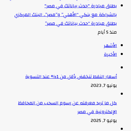
بالشراكة مع بنكي “الأهلي” و”مصر”.. البنك المركزي
يطلق مبادرة “حدث بياناتك في مصر”
منذ 5 أيام
الأشهر
الأخيرة
أسعار النفط تنخفض بأقل من 1% عند التسوية
يونيو 7, 2023
كل ما تريد معرفته عن رسوم السحب من المحافظ
الإلكترونية في مصر
يوليو 7, 2025