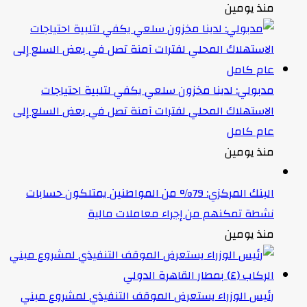
منذ يومين
مدبولي: لدينا مخزون سلعي يكفي لتلبية احتياجات
الاستهلاك المحلي لفترات آمنة تصل في بعض السلع إلى
عام كامل
منذ يومين
البنك المركزي: 79% من المواطنين يمتلكون حسابات
نشطة تمكنهم من إجراء معاملات مالية
منذ يومين
رئيس الوزراء يستعرض الموقف التنفيذي لمشروع مبني