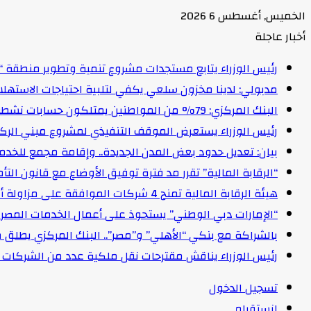
الخميس, أغسطس 6 2026
أخبار عاجلة
رئيس الوزراء يتابع مستجدات مشروع تنمية وتطوير منطقة “
مدبولي: لدينا مخزون سلعي يكفي لتلبية احتياجات الاستهل
البنك المركزي: 79% من المواطنين يمتلكون حسابات نشطة تمكنهم من إجراء معاملات مالية
رئيس الوزراء يستعرض الموقف التنفيذي لمشروع مبني الركاب (٤) بمطار القاهرة ا
بيان: تعديل حدود بعض المدن الجديدة.. وإقامة مجمع للخدمات وعدد 2 قرية بالظ
“الرقابة المالية” تقرر مد فترة توفيق الأوضاع مع قانون التأمين الموحد لمدة عام 
هيئة الرقابة المالية تمنح 4 شركات الموافقة على مزاولة أنشطة مالية غير مصرفية
“الإمارات دبي الوطني” يستحوذ على أعمال الخدمات المصرفية للأفرا
بالشراكة مع بنكي “الأهلي” و”مصر”.. البنك المركزي يطلق 
رئيس الوزراء يناقش مقترحات نقل ملكية عدد من الشركات ا
تسجيل الدخول
انستقرام