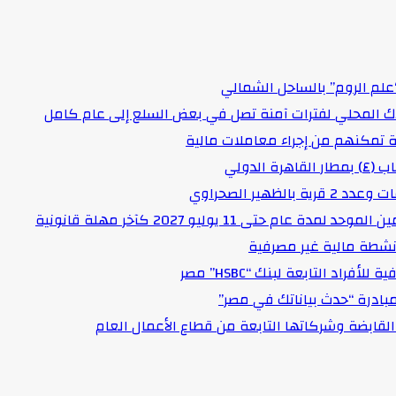
علم الروم” بالساحل الشمالي
اك المحلي لفترات آمنة تصل في بعض السلع إلى عام كامل
لدولي
هير الصحراوي
حتى 11 يوليو 2027 كآخر مهلة قانونية
د التابعة لبنك “HSBC” مصر
مبادرة “حدث بياناتك في مصر”
لقابضة وشركاتها التابعة من قطاع الأعمال العام