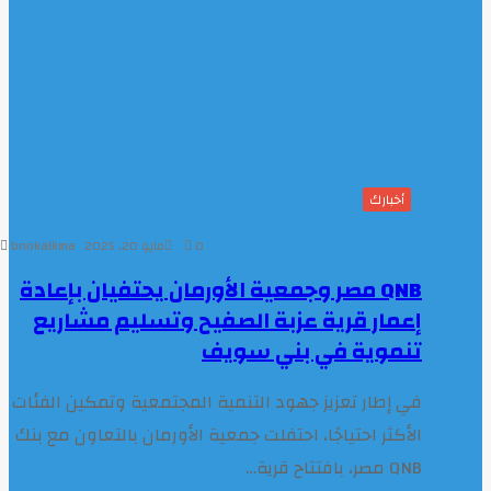
أخبارك
0
مايو 20, 2025
bnokalkma
QNB مصر وجمعية الأورمان يحتفيان بإعادة
إعمار قرية عزبة الصفيح وتسليم مشاريع
تنموية في بني سويف
في إطار تعزيز جهود التنمية المجتمعية وتمكين الفئات
الأكثر احتياجًا، احتفلت جمعية الأورمان بالتعاون مع بنك
QNB مصر، بافتتاح قرية…