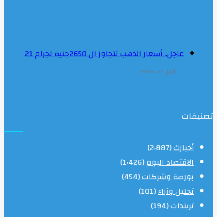
عاجل.. أسعار الذهب تتجاوز ال 2650جنيه لجرام 21
أبريل 27, 2023
صنيفات
أخبارك
(2٬887)
الاقتصاد اليوم
(1٬426)
بورصة وشركات
(454)
تحليل وآراء
(101)
تريندات
(194)