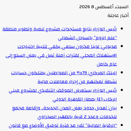
السبت, أغسطس 8 2026
أخبار عاجلة
رئيس الوزراء يتابع مستجدات مشروع تنمية وتطوير منطقة
“علم الروم” بالساحل الشمالي
مدبولي: لدينا مخزون سلعي يكفي لتلبية احتياجات
الاستهلاك المحلي لفترات آمنة تصل في بعض السلع إلى
عام كامل
البنك المركزي: 79% من المواطنين يمتلكون حسابات
نشطة تمكنهم من إجراء معاملات مالية
رئيس الوزراء يستعرض الموقف التنفيذي لمشروع مبني
الركاب (٤) بمطار القاهرة الدولي
بيان: تعديل حدود بعض المدن الجديدة.. وإقامة مجمع
للخدمات وعدد 2 قرية بالظهير الصحراوي
“الرقابة المالية” تقرر مد فترة توفيق الأوضاع مع قانون