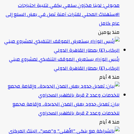
مدبولي: لدينا مخزون سلعي يكفي لتلبية احتياجات
الاستهلاك المحلي لفترات آمنة تصل في بعض السلع إلى
عام كامل
منذ يومين
رئيس الوزراء يستعرض الموقف التنفيذي لمشروع مبني
الركاب (٤) بمطار القاهرة الدولي
منذ 4 أيام
بيان: تعديل حدود بعض المدن الجديدة.. وإقامة مجمع
للخدمات وعدد 2 قرية بالظهير الصحراوي
منذ 4 أيام