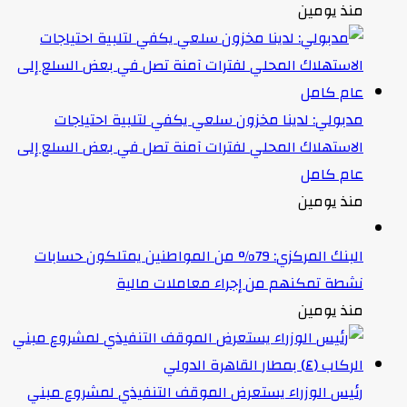
منذ يومين
مدبولي: لدينا مخزون سلعي يكفي لتلبية احتياجات
الاستهلاك المحلي لفترات آمنة تصل في بعض السلع إلى
عام كامل
منذ يومين
البنك المركزي: 79% من المواطنين يمتلكون حسابات
نشطة تمكنهم من إجراء معاملات مالية
منذ يومين
رئيس الوزراء يستعرض الموقف التنفيذي لمشروع مبني