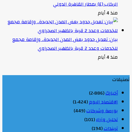
الركاب (٤) بمطار القاهرة الدولي
منذ 4 أيام
بيان: تعديل حدود بعض المدن الجديدة.. وإقامة مجمع
للخدمات وعدد 2 قرية بالظهير الصحراوي
منذ 4 أيام
تصنيفات
أخبارك
(2٬886)
الاقتصاد اليوم
(1٬424)
بورصة وشركات
(449)
تحليل وآراء
(101)
تريندات
(194)