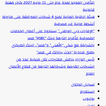
التأمين الموحد لمدة عام حتى 11 يوليو 2027 كآخر مهلة
قانونية
هيئة الرقابة المالية تمنح 4 شركات الموافقة على مزاولة
أنشطة مالية غير مصرفية
“الإمارات دبي الوطني” يستحوذ على أعمال الخدمات
المصرفية للأفراد التابعة لبنك “HSBC” مصر
بالشراكة مع بنكي “الأهلي” و”مصر”.. البنك المركزي
يطلق مبادرة “حدث بياناتك في مصر”
رئيس الوزراء يناقش مقترحات نقل ملكية عدد من
الشركات القابضة وشركاتها التابعة من قطاع الأعمال
العام
تسجيل الدخول
انستقرام
يوتيوب
تويتر