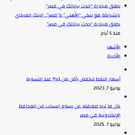
بالشراكة مع بنكي “الأهلي” و”مصر”.. البنك المركزي
يطلق مبادرة “حدث بياناتك في مصر”
منذ 5 أيام
الأشهر
الأخيرة
أسعار النفط تنخفض بأقل من 1% عند التسوية
يونيو 7, 2023
كل ما تريد معرفته عن رسوم السحب من المحافظ
الإلكترونية في مصر
يوليو 7, 2025