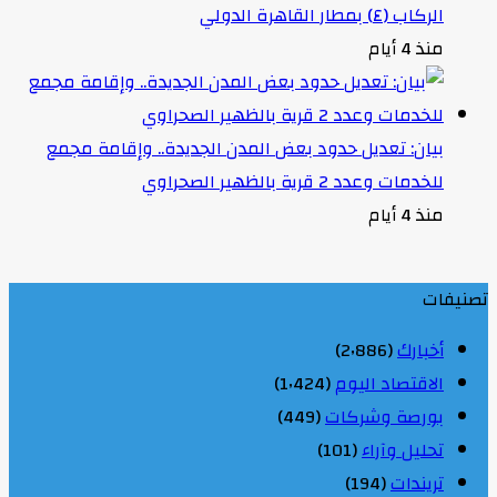
الركاب (٤) بمطار القاهرة الدولي
منذ 4 أيام
بيان: تعديل حدود بعض المدن الجديدة.. وإقامة مجمع
للخدمات وعدد 2 قرية بالظهير الصحراوي
منذ 4 أيام
تصنيفات
أخبارك
(2٬886)
الاقتصاد اليوم
(1٬424)
بورصة وشركات
(449)
تحليل وآراء
(101)
تريندات
(194)