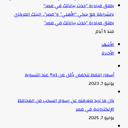
بالشراكة مع بنكي “الأهلي” و”مصر”.. البنك المركزي
يطلق مبادرة “حدث بياناتك في مصر”
منذ 5 أيام
الأشهر
الأخيرة
أسعار النفط تنخفض بأقل من 1% عند التسوية
يونيو 7, 2023
كل ما تريد معرفته عن رسوم السحب من المحافظ
الإلكترونية في مصر
يوليو 7, 2025