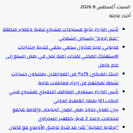
السبت, أغسطس 8 2026
أخبار عاجلة
رئيس الوزراء يتابع مستجدات مشروع تنمية وتطوير منطقة
“علم الروم” بالساحل الشمالي
مدبولي: لدينا مخزون سلعي يكفي لتلبية احتياجات
الاستهلاك المحلي لفترات آمنة تصل في بعض السلع إلى
عام كامل
البنك المركزي: 79% من المواطنين يمتلكون حسابات
نشطة تمكنهم من إجراء معاملات مالية
رئيس الوزراء يستعرض الموقف التنفيذي لمشروع مبني
الركاب (٤) بمطار القاهرة الدولي
بيان: تعديل حدود بعض المدن الجديدة.. وإقامة مجمع
للخدمات وعدد 2 قرية بالظهير الصحراوي
“الرقابة المالية” تقرر مد فترة توفيق الأوضاع مع قانون