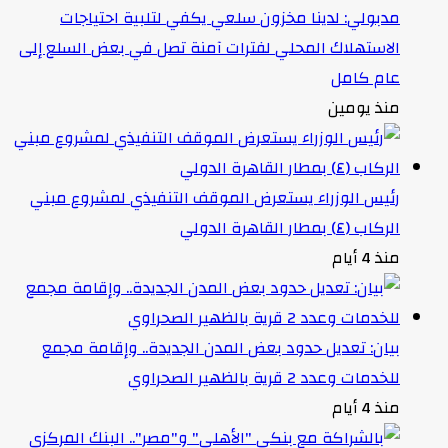
مدبولي: لدينا مخزون سلعي يكفي لتلبية احتياجات
الاستهلاك المحلي لفترات آمنة تصل في بعض السلع إلى
عام كامل
منذ يومين
رئيس الوزراء يستعرض الموقف التنفيذي لمشروع مبني
الركاب (٤) بمطار القاهرة الدولي
منذ 4 أيام
بيان: تعديل حدود بعض المدن الجديدة.. وإقامة مجمع
للخدمات وعدد 2 قرية بالظهير الصحراوي
منذ 4 أيام