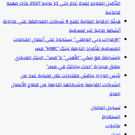
التأمين الموحد لمدة عام حتى 11 يوليو 2027 كآخر مهلة
قانونية
هيئة الرقابة المالية تمنح 4 شركات الموافقة على مزاولة
أنشطة مالية غير مصرفية
“الإمارات دبي الوطني” يستحوذ على أعمال الخدمات
المصرفية للأفراد التابعة لبنك “HSBC” مصر
بالشراكة مع بنكي “الأهلي” و”مصر”.. البنك المركزي
يطلق مبادرة “حدث بياناتك في مصر”
رئيس الوزراء يناقش مقترحات نقل ملكية عدد من
الشركات القابضة وشركاتها التابعة من قطاع الأعمال
العام
تسجيل الدخول
انستقرام
يوتيوب
تويتر