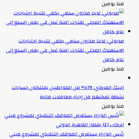
منذ يومين
مدبولي: لدينا مخزون سلعي يكفي لتلبية احتياجات
الاستهلاك المحلي لفترات آمنة تصل في بعض السلع إلى
عام كامل
منذ يومين
البنك المركزي: 79% من المواطنين يمتلكون حسابات
نشطة تمكنهم من إجراء معاملات مالية
منذ يومين
رئيس الوزراء يستعرض الموقف التنفيذي لمشروع مبني