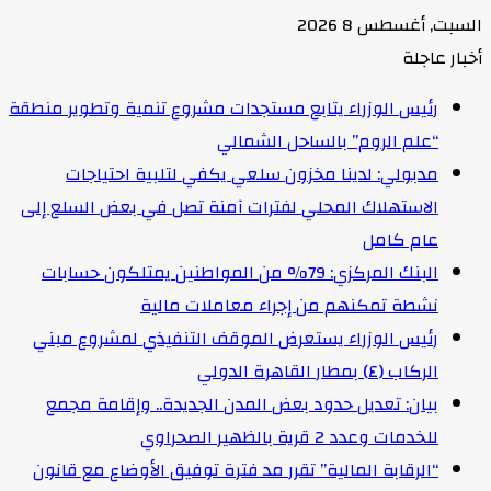
السبت, أغسطس 8 2026
أخبار عاجلة
رئيس الوزراء يتابع مستجدات مشروع تنمية وتطوير منطقة
“علم الروم” بالساحل الشمالي
مدبولي: لدينا مخزون سلعي يكفي لتلبية احتياجات
الاستهلاك المحلي لفترات آمنة تصل في بعض السلع إلى
عام كامل
البنك المركزي: 79% من المواطنين يمتلكون حسابات
نشطة تمكنهم من إجراء معاملات مالية
رئيس الوزراء يستعرض الموقف التنفيذي لمشروع مبني
الركاب (٤) بمطار القاهرة الدولي
بيان: تعديل حدود بعض المدن الجديدة.. وإقامة مجمع
للخدمات وعدد 2 قرية بالظهير الصحراوي
“الرقابة المالية” تقرر مد فترة توفيق الأوضاع مع قانون