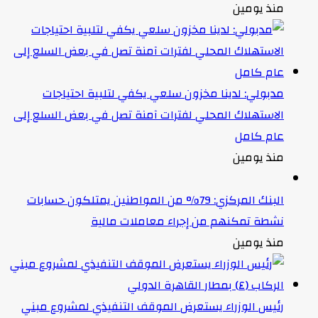
منذ يومين
مدبولي: لدينا مخزون سلعي يكفي لتلبية احتياجات
الاستهلاك المحلي لفترات آمنة تصل في بعض السلع إلى
عام كامل
منذ يومين
البنك المركزي: 79% من المواطنين يمتلكون حسابات
نشطة تمكنهم من إجراء معاملات مالية
منذ يومين
رئيس الوزراء يستعرض الموقف التنفيذي لمشروع مبني