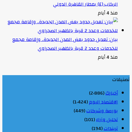
الركاب (٤) بمطار القاهرة الدولي
منذ 4 أيام
بيان: تعديل حدود بعض المدن الجديدة.. وإقامة مجمع
للخدمات وعدد 2 قرية بالظهير الصحراوي
منذ 4 أيام
تصنيفات
أخبارك
(2٬886)
الاقتصاد اليوم
(1٬424)
بورصة وشركات
(449)
تحليل وآراء
(101)
تريندات
(194)