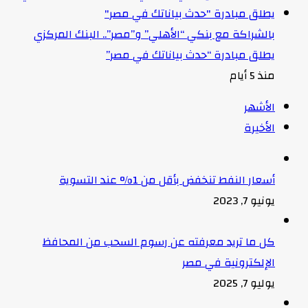
بالشراكة مع بنكي “الأهلي” و”مصر”.. البنك المركزي
يطلق مبادرة “حدث بياناتك في مصر”
منذ 5 أيام
الأشهر
الأخيرة
أسعار النفط تنخفض بأقل من 1% عند التسوية
يونيو 7, 2023
كل ما تريد معرفته عن رسوم السحب من المحافظ
الإلكترونية في مصر
يوليو 7, 2025