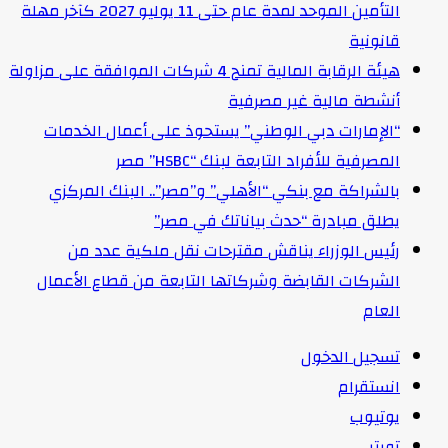
التأمين الموحد لمدة عام حتى 11 يوليو 2027 كآخر مهلة
قانونية
هيئة الرقابة المالية تمنح 4 شركات الموافقة على مزاولة
أنشطة مالية غير مصرفية
“الإمارات دبي الوطني” يستحوذ على أعمال الخدمات
المصرفية للأفراد التابعة لبنك “HSBC” مصر
بالشراكة مع بنكي “الأهلي” و”مصر”.. البنك المركزي
يطلق مبادرة “حدث بياناتك في مصر”
رئيس الوزراء يناقش مقترحات نقل ملكية عدد من
الشركات القابضة وشركاتها التابعة من قطاع الأعمال
العام
تسجيل الدخول
انستقرام
يوتيوب
تويتر