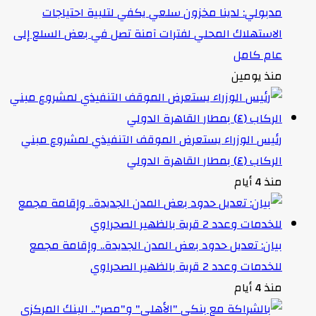
مدبولي: لدينا مخزون سلعي يكفي لتلبية احتياجات
الاستهلاك المحلي لفترات آمنة تصل في بعض السلع إلى
عام كامل
منذ يومين
رئيس الوزراء يستعرض الموقف التنفيذي لمشروع مبني
الركاب (٤) بمطار القاهرة الدولي
منذ 4 أيام
بيان: تعديل حدود بعض المدن الجديدة.. وإقامة مجمع
للخدمات وعدد 2 قرية بالظهير الصحراوي
منذ 4 أيام