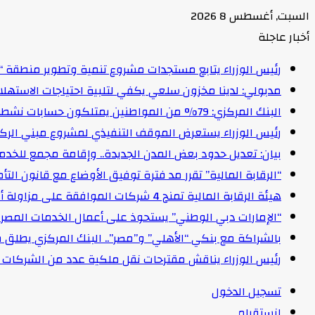
السبت, أغسطس 8 2026
أخبار عاجلة
رئيس الوزراء يتابع مستجدات مشروع تنمية وتطوير منطقة “
مدبولي: لدينا مخزون سلعي يكفي لتلبية احتياجات الاستهل
البنك المركزي: 79% من المواطنين يمتلكون حسابات نشطة تمكنهم من إجراء معاملات مالية
رئيس الوزراء يستعرض الموقف التنفيذي لمشروع مبني الركاب (٤) بمطار القاهرة ا
بيان: تعديل حدود بعض المدن الجديدة.. وإقامة مجمع للخدمات وعدد 2 قرية بالظ
“الرقابة المالية” تقرر مد فترة توفيق الأوضاع مع قانون التأمين الموحد لمدة عام 
هيئة الرقابة المالية تمنح 4 شركات الموافقة على مزاولة أنشطة مالية غير مصرفية
“الإمارات دبي الوطني” يستحوذ على أعمال الخدمات المصرفية للأفرا
بالشراكة مع بنكي “الأهلي” و”مصر”.. البنك المركزي يطلق 
رئيس الوزراء يناقش مقترحات نقل ملكية عدد من الشركات ا
تسجيل الدخول
انستقرام