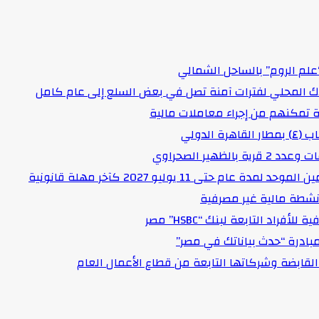
علم الروم” بالساحل الشمالي
اك المحلي لفترات آمنة تصل في بعض السلع إلى عام كامل
لدولي
هير الصحراوي
حتى 11 يوليو 2027 كآخر مهلة قانونية
د التابعة لبنك “HSBC” مصر
مبادرة “حدث بياناتك في مصر”
لقابضة وشركاتها التابعة من قطاع الأعمال العام