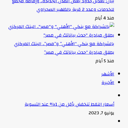
بيان: تعديل حدود بعض المدن الجديدة.. وإقامة مجمع
للخدمات وعدد 2 قرية بالظهير الصحراوي
منذ 4 أيام
بالشراكة مع بنكي “الأهلي” و”مصر”.. البنك المركزي
يطلق مبادرة “حدث بياناتك في مصر”
منذ 5 أيام
الأشهر
الأخيرة
أسعار النفط تنخفض بأقل من 1% عند التسوية
يونيو 7, 2023