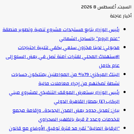
السبت, أغسطس 8 2026
أخبار عاجلة
رئيس الوزراء يتابع مستجدات مشروع تنمية وتطوير منطقة
“علم الروم” بالساحل الشمالي
مدبولي: لدينا مخزون سلعي يكفي لتلبية احتياجات
الاستهلاك المحلي لفترات آمنة تصل في بعض السلع إلى
عام كامل
البنك المركزي: 79% من المواطنين يمتلكون حسابات
نشطة تمكنهم من إجراء معاملات مالية
رئيس الوزراء يستعرض الموقف التنفيذي لمشروع مبني
الركاب (٤) بمطار القاهرة الدولي
بيان: تعديل حدود بعض المدن الجديدة.. وإقامة مجمع
للخدمات وعدد 2 قرية بالظهير الصحراوي
“الرقابة المالية” تقرر مد فترة توفيق الأوضاع مع قانون