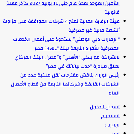
التأمين الموحد لمدة عام حتى 11 يوليو 2027 كآخر مهلة
قانونية
هيئة الرقابة المالية تمنح 4 شركات الموافقة على مزاولة
أنشطة مالية غير مصرفية
“الإمارات دبي الوطني” يستحوذ على أعمال الخدمات
المصرفية للأفراد التابعة لبنك “HSBC” مصر
بالشراكة مع بنكي “الأهلي” و”مصر”.. البنك المركزي
يطلق مبادرة “حدث بياناتك في مصر”
رئيس الوزراء يناقش مقترحات نقل ملكية عدد من
الشركات القابضة وشركاتها التابعة من قطاع الأعمال
العام
تسجيل الدخول
انستقرام
يوتيوب
تويتر