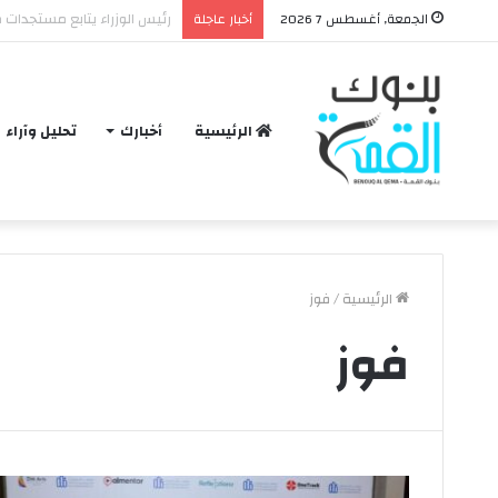
مدبولي: لدينا مخزون سلعي ي
الجمعة, أغسطس 7 2026
أخبار عاجلة
الرئيسية
أخبارك
تحليل وآراء
الرئيسية
/
فوز
فوز
ح
ق
ي
ق
ة
و