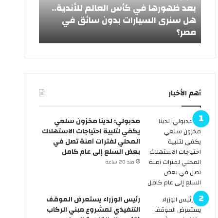
ر
ي
ش
بعد ظهورها في كأس العالم للأندية..
ه
د
هل سنرى السيارات بدون سائق في
ا
ا
مصر؟
من رئيس ا
ف
ل
ي
أ
ك
ض
أ
ح
س
ى
ا
2
أهم الأخبار
ل
0
ع
2
ا
6
مدبولي: لدينا مخزون سلعي
ل
ر
يكفي لتلبية احتياجات الاستهلاك
م
س
المحلي لفترات آمنة تصل في
ل
م
بعض السلع إلى عام كامل
ل
يً
منذ 20 ساعة
أ
ا
ن
.
د
.
ي
ا
رئيس الوزراء يستعرض الموقف
ة
ل
التنفيذي لمشروع مبني الركاب
.
ح