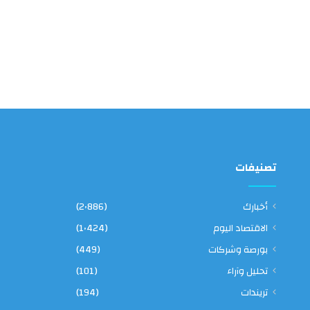
تصنيفات
أخبارك
(2٬886)
الاقتصاد اليوم
(1٬424)
بورصة وشركات
(449)
تحليل وآراء
(101)
تريندات
(194)