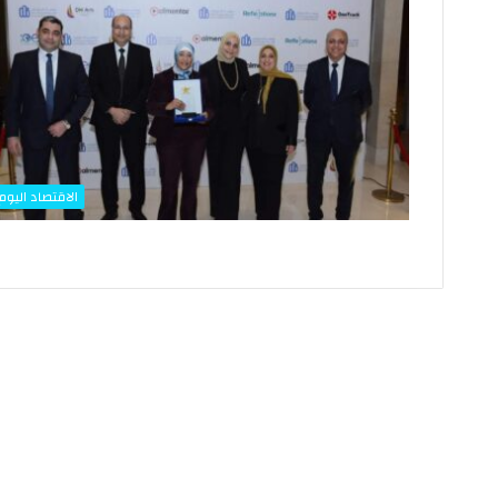
ق
مايو 13, 2026
ف
حقيقة وقف طباعة ال
ط
البلاستيكية فئة 10 و20 جنيه
ب
ا
ع
ة
ا
ل
الاقتصاد اليوم
ع
م
ل
ا
ت
ا
ل
ب
ل
ا
س
ت
ي