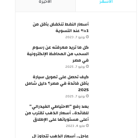
الأشهر
الأخيرة
ئ
ل
ق
ي
ف
ة
ي
ب
أسعار النفط تنخفض بأقل من
م
ق
1% عند التسوية
ص
ر
يونيو 7, 2023
ر
ا
كل ما تريد معرفته عن رسوم
؟
ر
السحب من المحافظ الإلكترونية
م
في مصر
ن
يوليو 7, 2025
ر
ئ
كيف تحصل على تمويل سيارة
ي
بأقل فائدة في مصر؟ دليل شامل
س
2025
ا
يونيو 7, 2025
ل
بعد رفع “الاحتياطي الفيدرالي”
و
للفائدة.. أسعار الذهب تقترب من
ز
أعلى مستوياتها على الإطلاق
ر
مايو 4, 2023
ا
ء
عاجل.. أسعار الذهب تتجاوز ال