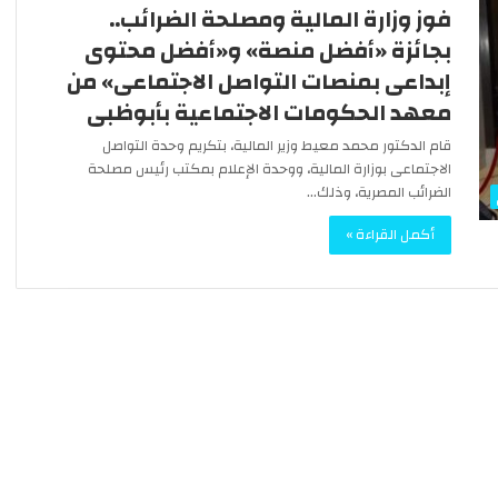
و
فوز وزارة المالية ومصلحة الضرائب..
مجلس الوزراء: فيديو انتشار الخفافي
ز
عملات
بمجموعة الظاهر برقوق بشارع المعز
بجائزة «أفضل منصة» و«أفضل محتوى
ر
“قديم”
إبداعى بمنصات التواصل الاجتماعى» من
ا
ء
معهد الحكومات الاجتماعية بأبوظبى
:
ف
قام الدكتور محمد معيط وزير المالية، بتكريم وحدة التواصل
ي
الاجتماعى بوزارة المالية، ووحدة الإعلام بمكتب رئيس مصلحة
د
الضرائب المصرية، وذلك…
ي
أكمل القراءة »
و
ا
ن
ت
ش
ا
ر
ا
ل
خ
ف
ا