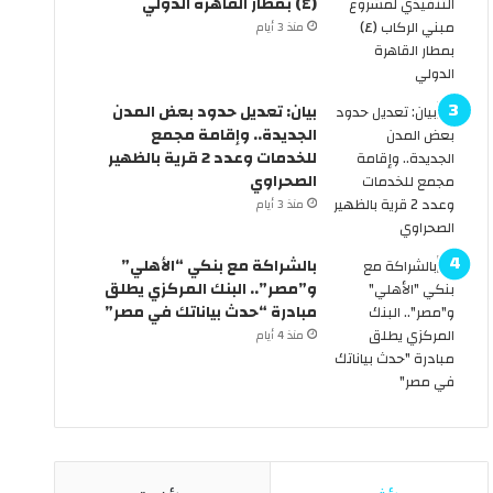
(٤) بمطار القاهرة الدولي
.
ك
منذ 3 أيام
ه
و
ل
م
س
ة
بيان: تعديل حدود بعض المدن
ن
ت
الجديدة.. وإقامة مجمع
ر
ع
للخدمات وعدد 2 قرية بالظهير
ى
ل
الصحراوي
ا
ن
ل
ع
منذ 3 أيام
س
ط
ي
ل
بالشراكة مع بنكي “الأهلي”
ا
ة
و”مصر”.. البنك المركزي يطلق
ر
6
مبادرة “حدث بياناتك في مصر”
ا
أ
منذ 4 أيام
ت
ي
ب
ا
د
م
و
م
ن
ت
س
ت
ا
ا