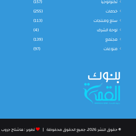
تكنولوجيا
(157)
خدمات
(255)
سلع ومنتجات
(113)
لوحة الشرف
(4)
مجتمع
(139)
منوعات
(97)
© حقوق النشر 2026، جميع الحقوق محفوظة |
تطوير : هاشتاج جروب