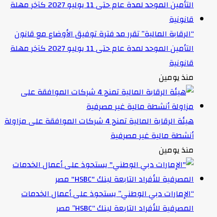
“الرقابة المالية” تقرر مد فترة توفيق الأوضاع مع قانون
التأمين الموحد لمدة عام حتى 11 يوليو 2027 كآخر مهلة
قانونية
منذ يومين
هيئة الرقابة المالية تمنح 4 شركات الموافقة على مزاولة
أنشطة مالية غير مصرفية
منذ يومين
“الإمارات دبي الوطني” يستحوذ على أعمال الخدمات
المصرفية للأفراد التابعة لبنك “HSBC” مصر