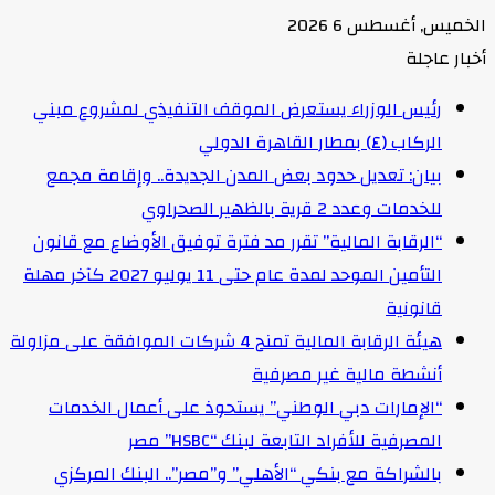
الخميس, أغسطس 6 2026
أخبار عاجلة
رئيس الوزراء يستعرض الموقف التنفيذي لمشروع مبني
الركاب (٤) بمطار القاهرة الدولي
بيان: تعديل حدود بعض المدن الجديدة.. وإقامة مجمع
للخدمات وعدد 2 قرية بالظهير الصحراوي
“الرقابة المالية” تقرر مد فترة توفيق الأوضاع مع قانون
التأمين الموحد لمدة عام حتى 11 يوليو 2027 كآخر مهلة
قانونية
هيئة الرقابة المالية تمنح 4 شركات الموافقة على مزاولة
أنشطة مالية غير مصرفية
“الإمارات دبي الوطني” يستحوذ على أعمال الخدمات
المصرفية للأفراد التابعة لبنك “HSBC” مصر
بالشراكة مع بنكي “الأهلي” و”مصر”.. البنك المركزي