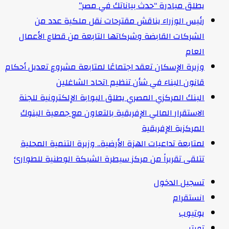
يطلق مبادرة “حدث بياناتك في مصر”
رئيس الوزراء يناقش مقترحات نقل ملكية عدد من
الشركات القابضة وشركاتها التابعة من قطاع الأعمال
العام
وزيرة الإسكان تعقد اجتماعًا لمتابعة مشروع تعديل أحكام
قانون البناء في شأن تنظيم اتحاد الشاغلين
البنك المركزي المصري يطلق البوابة الإلكترونية للجنة
الاستقرار المالي الإفريقية بالتعاون مع جمعية البنوك
المركزية الإفريقية
لمتابعة تداعيات الهزة الأرضية.. وزيرة التنمية المحلية
تتلقى تقريراً من مركز سيطرة الشبكة الوطنية للطوارئ
تسجيل الدخول
انستقرام
يوتيوب
تويتر