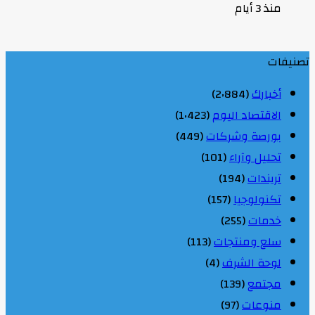
منذ 3 أيام
تصنيفات
أخبارك
(2٬884)
الاقتصاد اليوم
(1٬423)
بورصة وشركات
(449)
تحليل وآراء
(101)
تريندات
(194)
تكنولوجيا
(157)
خدمات
(255)
سلع ومنتجات
(113)
لوحة الشرف
(4)
مجتمع
(139)
منوعات
(97)