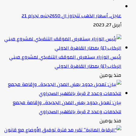
عاجل.. أسعار الذهب تتجاوز ال 2650جنيه لجرام 21
أبريل 27, 2023
رئيس الوزراء يستعرض الموقف التنفيذي لمشروع مبني
الركاب (٤) بمطار القاهرة الدولي
منذ يومين
بيان: تعديل حدود بعض المدن الجديدة.. وإقامة مجمع
للخدمات وعدد 2 قرية بالظهير الصحراوي
منذ يومين