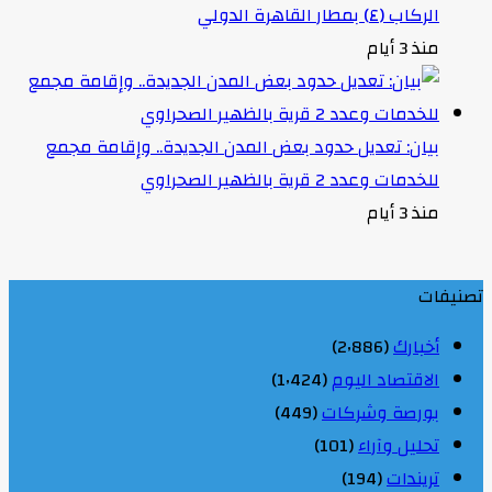
الركاب (٤) بمطار القاهرة الدولي
منذ 3 أيام
بيان: تعديل حدود بعض المدن الجديدة.. وإقامة مجمع
للخدمات وعدد 2 قرية بالظهير الصحراوي
منذ 3 أيام
تصنيفات
أخبارك
(2٬886)
الاقتصاد اليوم
(1٬424)
بورصة وشركات
(449)
تحليل وآراء
(101)
تريندات
(194)