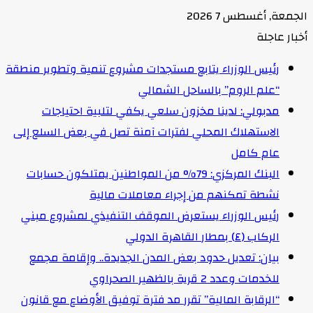
الجمعة, أغسطس 7 2026
أخبار عاجلة
رئيس الوزراء يتابع مستجدات مشروع تنمية وتطوير منطقة
“علم الروم” بالساحل الشمالي
مدبولي: لدينا مخزون سلعي يكفي لتلبية احتياجات
الاستهلاك المحلي لفترات آمنة تصل في بعض السلع إلى
عام كامل
البنك المركزي: 79% من المواطنين يمتلكون حسابات
نشطة تمكنهم من إجراء معاملات مالية
رئيس الوزراء يستعرض الموقف التنفيذي لمشروع مبني
الركاب (٤) بمطار القاهرة الدولي
بيان: تعديل حدود بعض المدن الجديدة.. وإقامة مجمع
للخدمات وعدد 2 قرية بالظهير الصحراوي
“الرقابة المالية” تقرر مد فترة توفيق الأوضاع مع قانون