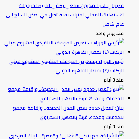
مدبولي: لدينا مخزون سلعي يكفي لتلبية احتياجات
الاستهلاك المحلي لفترات آمنة تصل في بعض السلع إلى
عام كامل
منذ يوم واحد
رئيس الوزراء يستعرض الموقف التنفيذي لمشروع مبني
الركاب (٤) بمطار القاهرة الدولي
منذ 3 أيام
بيان: تعديل حدود بعض المدن الجديدة.. وإقامة مجمع
للخدمات وعدد 2 قرية بالظهير الصحراوي
منذ 3 أيام