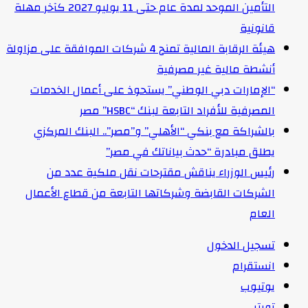
التأمين الموحد لمدة عام حتى 11 يوليو 2027 كآخر مهلة
قانونية
هيئة الرقابة المالية تمنح 4 شركات الموافقة على مزاولة
أنشطة مالية غير مصرفية
“الإمارات دبي الوطني” يستحوذ على أعمال الخدمات
المصرفية للأفراد التابعة لبنك “HSBC” مصر
بالشراكة مع بنكي “الأهلي” و”مصر”.. البنك المركزي
يطلق مبادرة “حدث بياناتك في مصر”
رئيس الوزراء يناقش مقترحات نقل ملكية عدد من
الشركات القابضة وشركاتها التابعة من قطاع الأعمال
العام
تسجيل الدخول
انستقرام
يوتيوب
تويتر