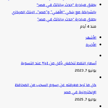
بالشراكة مع بنكي “الأهلي” و”مصر”.. البنك المركزي
يطلق مبادرة “حدث بياناتك في مصر”
منذ 4 أيام
الأشهر
الأخيرة
أسعار النفط تنخفض بأقل من 1% عند التسوية
يونيو 7, 2023
كل ما تريد معرفته عن رسوم السحب من المحافظ
الإلكترونية في مصر
يوليو 7, 2025