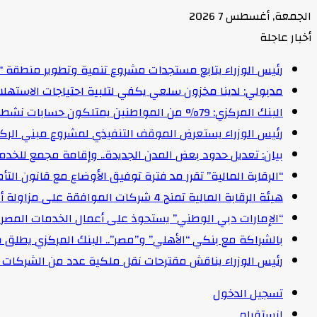
الجمعة, أغسطس 7 2026
أخبار عاجلة
رئيس الوزراء يتابع مستجدات مشروع تنمية وتطوير منطقة “
مدبولي: لدينا مخزون سلعي يكفي لتلبية احتياجات الاستهل
البنك المركزي: 79% من المواطنين يمتلكون حسابات نشطة تمكنهم من إجراء معاملات مالية
رئيس الوزراء يستعرض الموقف التنفيذي لمشروع مبني الركاب (٤) بمطار القاهرة ا
بيان: تعديل حدود بعض المدن الجديدة.. وإقامة مجمع للخدمات وعدد 2 قرية بالظ
“الرقابة المالية” تقرر مد فترة توفيق الأوضاع مع قانون التأمين الموحد لمدة عام 
هيئة الرقابة المالية تمنح 4 شركات الموافقة على مزاولة أنشطة مالية غير مصرفية
“الإمارات دبي الوطني” يستحوذ على أعمال الخدمات المصرفية للأفرا
بالشراكة مع بنكي “الأهلي” و”مصر”.. البنك المركزي يطلق 
رئيس الوزراء يناقش مقترحات نقل ملكية عدد من الشركات ا
تسجيل الدخول
انستقرام