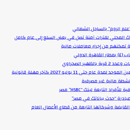
علم الروم” بالساحل الشمالي
اك المحلي لفترات آمنة تصل في بعض السلع إلى عام كامل
لدولي
هير الصحراوي
حتى 11 يوليو 2027 كآخر مهلة قانونية
د التابعة لبنك “HSBC” مصر
مبادرة “حدث بياناتك في مصر”
لقابضة وشركاتها التابعة من قطاع الأعمال العام