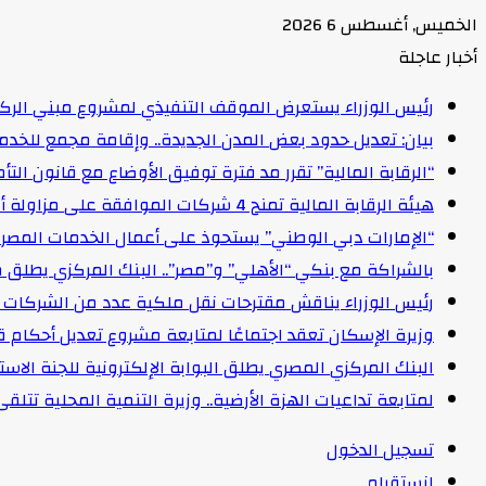
الخميس, أغسطس 6 2026
أخبار عاجلة
رئيس الوزراء يستعرض الموقف التنفيذي لمشروع مبني الركاب (٤) بمطار القاهرة ا
بيان: تعديل حدود بعض المدن الجديدة.. وإقامة مجمع للخدمات وعدد 2 قرية بالظ
“الرقابة المالية” تقرر مد فترة توفيق الأوضاع مع قانون التأمين الموحد لمدة عام 
هيئة الرقابة المالية تمنح 4 شركات الموافقة على مزاولة أنشطة مالية غير مصرفية
“الإمارات دبي الوطني” يستحوذ على أعمال الخدمات المصرفية للأفرا
بالشراكة مع بنكي “الأهلي” و”مصر”.. البنك المركزي يطلق 
رئيس الوزراء يناقش مقترحات نقل ملكية عدد من الشركات ا
وزيرة الإسكان تعقد اجتماعًا لمتابعة مشروع تعديل أحكام ق
البنك المركزي المصري يطلق البوابة الإلكترونية للجنة الاستق
لمتابعة تداعيات الهزة الأرضية.. وزيرة التنمية المحلية تتل
تسجيل الدخول
انستقرام