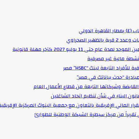
لدولي
هير الصحراوي
حتى 11 يوليو 2027 كآخر مهلة قانونية
د التابعة لبنك “HSBC” مصر
مبادرة “حدث بياناتك في مصر”
لقابضة وشركاتها التابعة من قطاع الأعمال العام
انون البناء في شأن تنظيم اتحاد الشاغلين
رار المالي الإفريقية بالتعاون مع جمعية البنوك المركزية الإفريقية
قى تقريراً من مركز سيطرة الشبكة الوطنية للطوارئ