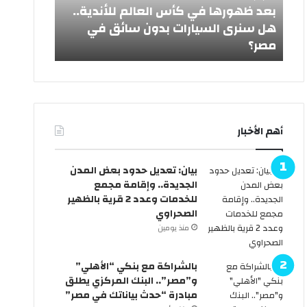
ر
ي
ش
بعد ظهورها في كأس العالم للأندية..
ه
د
هل سنرى السيارات بدون سائق في
ا
ا
مصر؟
من رئيس ا
ف
ل
ي
أ
ك
ض
أ
ح
س
ى
ا
2
أهم الأخبار
ل
0
ع
2
ا
6
بيان: تعديل حدود بعض المدن
ل
ر
الجديدة.. وإقامة مجمع
م
س
للخدمات وعدد 2 قرية بالظهير
ل
م
الصحراوي
ل
يً
منذ يومين
أ
ا
ن
.
د
.
بالشراكة مع بنكي “الأهلي”
ي
ا
و”مصر”.. البنك المركزي يطلق
ة
ل
مبادرة “حدث بياناتك في مصر”
.
ح