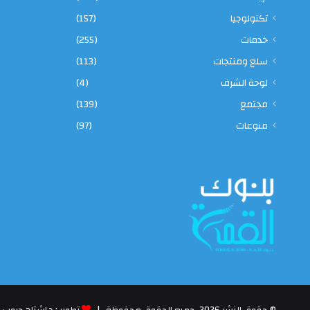
تكنولوجيا
(157)
خدمات
(255)
سلع ومنتجات
(113)
لوحة الشرف
(4)
مجتمع
(139)
منوعات
(97)