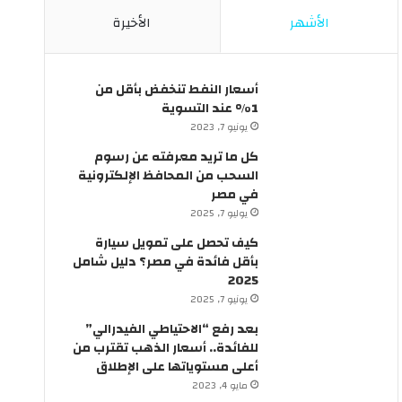
ئ
ل
الأشهر
الأخيرة
ق
ي
ف
ة
ي
ب
م
ق
أسعار النفط تنخفض بأقل من
ص
ر
1% عند التسوية
ر
ا
يونيو 7, 2023
؟
ر
كل ما تريد معرفته عن رسوم
م
السحب من المحافظ الإلكترونية
ن
في مصر
ر
يوليو 7, 2025
ئ
ي
كيف تحصل على تمويل سيارة
س
بأقل فائدة في مصر؟ دليل شامل
ا
2025
ل
يونيو 7, 2025
و
بعد رفع “الاحتياطي الفيدرالي”
ز
للفائدة.. أسعار الذهب تقترب من
ر
أعلى مستوياتها على الإطلاق
ا
مايو 4, 2023
ء