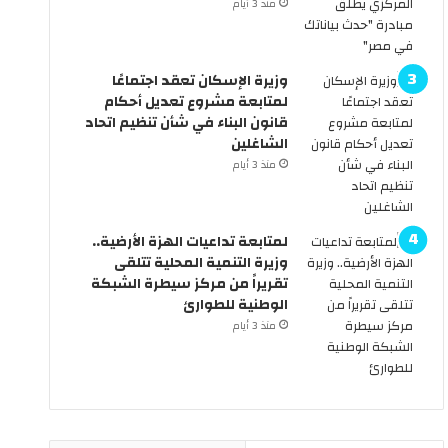
منذ 3 أيام
.
ك
ه
و
ل
م
وزيرة الإسكان تعقد اجتماعًا
س
ة
لمتابعة مشروع تعديل أحكام
ن
ت
قانون البناء في شأن تنظيم اتحاد
ر
ع
الشاغلين
ى
ل
ا
ن
منذ 3 أيام
ل
ع
س
ط
ي
ل
لمتابعة تداعيات الهزة الأرضية..
ا
ة
وزيرة التنمية المحلية تتلقى
ر
6
تقريراً من مركز سيطرة الشبكة
ا
أ
الوطنية للطوارئ
ت
ي
منذ 3 أيام
ب
ا
د
م
و
م
ن
ت
س
ت
ا
ا