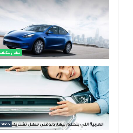
ق
مايو 13, 2026
ف
حقيقة وقف طباعة ال
ط
البلاستيكية فئة 10 و20 جنيه
ب
ا
ع
ة
ا
ل
سلع ومنتجات
ع
م
ل
ا
ت
ا
ل
ب
ل
ا
س
خدمات
ت
ي