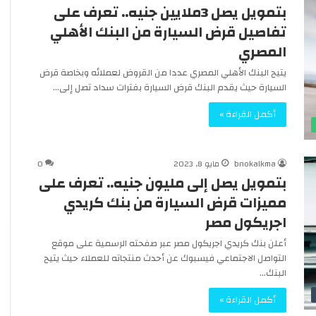
و
بتمويل يصل 3ملايين جنيه.. تعرف على
مجلس الوزراء: فيديو انتشار الخفافي
ز
عملات
بمجموعة الظاهر برقوق بشارع المعز
تفاصيل قرض السيارة من البنك الأهلي
ر
“قديم”
المصري
ا
ء
يتيح البنك الأهلي المصري عددا من القروض لعملائه وبخاصة قرض
:
السيارة حيث يقدم البنك قرض السيارة بفترات سداد تصل إلى…
ف
ي
أكمل القراءة »
د
ي
و
bnokalkma
مايو 8, 2023
0
ا
بتمويل يصل إلى مليون جنيه.. تعرف على
ن
ت
مميزات قرض السيارة من بنك كريدي
ش
اجريكول مصر
ا
ر
أعلن بنك كريدي اجريكول مصر عبر صفحته الرسمية على موقع
ا
التواصل الاجتماعي فيسبوك عن أحدث منتجاته للعملاء حيث يتيح
ل
البنك…
خ
أكمل القراءة »
ف
ا