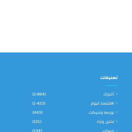
تصنيفات
أخبارك
(2٬884)
الاقتصاد اليوم
(1٬423)
بورصة وشركات
(449)
تحليل وآراء
(101)
تريندات
(194)