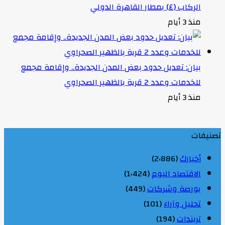
الركاب (٤) بمطار القاهرة الدولي
منذ 3 أيام
بيان: تعديل حدود بعض المدن الجديدة.. وإقامة مجمع
للخدمات وعدد 2 قرية بالظهير الصحراوي
منذ 3 أيام
تصنيفات
أخبارك
(2٬886)
الاقتصاد اليوم
(1٬424)
بورصة وشركات
(449)
تحليل وآراء
(101)
تريندات
(194)