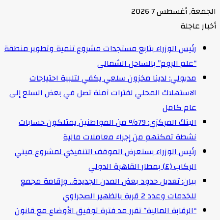
الجمعة, أغسطس 7 2026
أخبار عاجلة
رئيس الوزراء يتابع مستجدات مشروع تنمية وتطوير منطقة
“علم الروم” بالساحل الشمالي
مدبولي: لدينا مخزون سلعي يكفي لتلبية احتياجات
الاستهلاك المحلي لفترات آمنة تصل في بعض السلع إلى
عام كامل
البنك المركزي: 79% من المواطنين يمتلكون حسابات
نشطة تمكنهم من إجراء معاملات مالية
رئيس الوزراء يستعرض الموقف التنفيذي لمشروع مبني
الركاب (٤) بمطار القاهرة الدولي
بيان: تعديل حدود بعض المدن الجديدة.. وإقامة مجمع
للخدمات وعدد 2 قرية بالظهير الصحراوي
“الرقابة المالية” تقرر مد فترة توفيق الأوضاع مع قانون