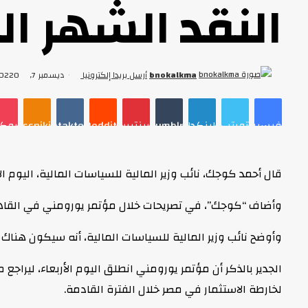
النقد الشهر ال
bnokalkma
أرسل بريدا إلكترونيا
ديسمبر 7, 2022
0
فيسبوك
تويتر
لينكدإن
Tumblr
بينتيريست
Reddit
VKontakte
بوك
oklassniki
قال أحمد كوجك، نائب وزير المالية للسياسات المالية، اليوم ال
وأضاف “كوجك”، في تصريحات خلال مؤتمر يورومني في القاهر
وأوضح نائب وزير المالية للسياسات المالية، أنه سيكون هنا
الجدير بالذكر أن مؤتمر يورومني انطلق اليوم الأربعاء، لير
لخارطة الاستثمار في مصر خلال الفترة القادمة.