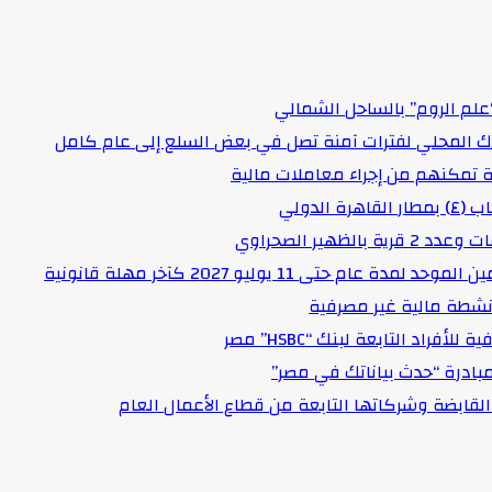
علم الروم” بالساحل الشمالي
اك المحلي لفترات آمنة تصل في بعض السلع إلى عام كامل
لدولي
هير الصحراوي
حتى 11 يوليو 2027 كآخر مهلة قانونية
د التابعة لبنك “HSBC” مصر
مبادرة “حدث بياناتك في مصر”
لقابضة وشركاتها التابعة من قطاع الأعمال العام