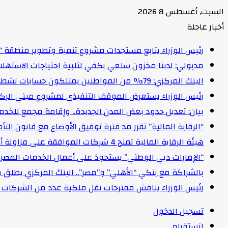
السبت, أغسطس 8 2026
أخبار عاجلة
رئيس الوزراء يتابع مستجدات مشروع تنمية وتطوير منطقة “
مدبولي: لدينا مخزون سلعي يكفي لتلبية احتياجات الاستهل
البنك المركزي: 79% من المواطنين يمتلكون حسابات نشطة تمكنهم من إجراء معاملات مالية
رئيس الوزراء يستعرض الموقف التنفيذي لمشروع مبني الركاب (٤) بمطار القاهرة ا
بيان: تعديل حدود بعض المدن الجديدة.. وإقامة مجمع للخدمات وعدد 2 قرية بالظ
“الرقابة المالية” تقرر مد فترة توفيق الأوضاع مع قانون التأمين الموحد لمدة عام 
هيئة الرقابة المالية تمنح 4 شركات الموافقة على مزاولة أنشطة مالية غير مصرفية
“الإمارات دبي الوطني” يستحوذ على أعمال الخدمات المصرفية للأفرا
بالشراكة مع بنكي “الأهلي” و”مصر”.. البنك المركزي يطلق 
رئيس الوزراء يناقش مقترحات نقل ملكية عدد من الشركات ا
تسجيل الدخول
انستقرام