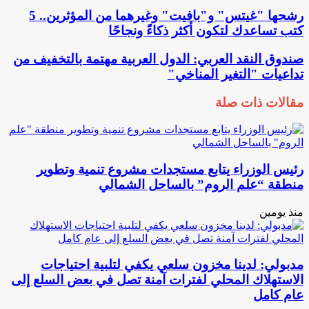
رشحها "غيتس" و"بافيت" وغيرهما من المؤثرين.. 5
كتب تساعدك لتكون أكثر ذكاءً ونجاحًا
صندوق النقد العربي: الدول العربية مهتمة بالتخفيف من
تداعيات "التغير المناخي"
مقالات ذات صلة
رئيس الوزراء يتابع مستجدات مشروع تنمية وتطوير
منطقة “علم الروم” بالساحل الشمالي
منذ يومين
مدبولي: لدينا مخزون سلعي يكفي لتلبية احتياجات
الاستهلاك المحلي لفترات آمنة تصل في بعض السلع إلى
عام كامل