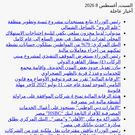
السبت, أغسطس 8 2026
أخبار عاجلة
رئيس الوزراء يتابع مستجدات مشروع تنمية وتطوير منطقة
“علم الروم” بالساحل الشمالي
مدبولي: لدينا مخزون سلعي يكفي لتلبية احتياجات الاستهلاك
المحلي لفترات آمنة تصل في بعض السلع إلى عام كامل
البنك المركزي: 79% من المواطنين يمتلكون حسابات نشطة
تمكنهم من إجراء معاملات مالية
رئيس الوزراء يستعرض الموقف التنفيذي لمشروع مبني
الركاب (٤) بمطار القاهرة الدولي
بيان: تعديل حدود بعض المدن الجديدة.. وإقامة مجمع
للخدمات وعدد 2 قرية بالظهير الصحراوي
“الرقابة المالية” تقرر مد فترة توفيق الأوضاع مع قانون
التأمين الموحد لمدة عام حتى 11 يوليو 2027 كآخر مهلة
قانونية
هيئة الرقابة المالية تمنح 4 شركات الموافقة على مزاولة
أنشطة مالية غير مصرفية
“الإمارات دبي الوطني” يستحوذ على أعمال الخدمات
المصرفية للأفراد التابعة لبنك “HSBC” مصر
بالشراكة مع بنكي “الأهلي” و”مصر”.. البنك المركزي يطلق
مبادرة “حدث بياناتك في مصر”
رئيس الوزراء يناقش مقترحات نقل ملكية عدد من الشركات