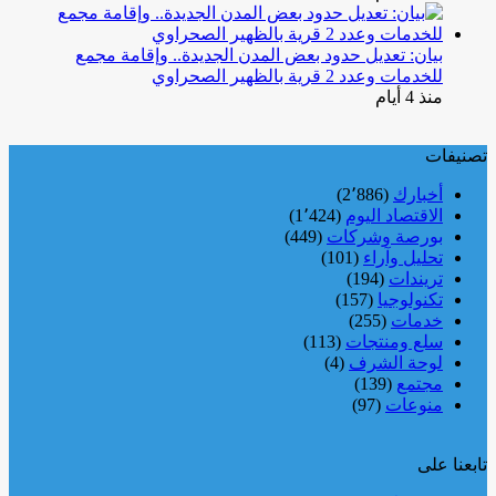
بيان: تعديل حدود بعض المدن الجديدة.. وإقامة مجمع
للخدمات وعدد 2 قرية بالظهير الصحراوي
منذ 4 أيام
تصنيفات
أخبارك
(2٬886)
الاقتصاد اليوم
(1٬424)
بورصة وشركات
(449)
تحليل وآراء
(101)
تريندات
(194)
تكنولوجيا
(157)
خدمات
(255)
سلع ومنتجات
(113)
لوحة الشرف
(4)
مجتمع
(139)
منوعات
(97)
تابعنا على