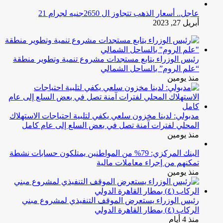
عاجل.. أسعار الذهب تتجاوز ال 2650جنيه لجرام 21
أبريل 27, 2023
رئيس الوزراء يتابع مستجدات مشروع تنمية وتطوير منطقة
“علم الروم” بالساحل الشمالي
منذ يومين
مدبولي: لدينا مخزون سلعي يكفي لتلبية احتياجات الاستهلاك
المحلي لفترات آمنة تصل في بعض السلع إلى عام كامل
منذ يومين
البنك المركزي: 79% من المواطنين يمتلكون حسابات نشطة
تمكنهم من إجراء معاملات مالية
منذ يومين
رئيس الوزراء يستعرض الموقف التنفيذي لمشروع مبني
الركاب (٤) بمطار القاهرة الدولي
منذ 4 أيام