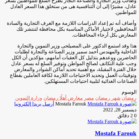
وطالب وزير التجارة والصناعة التجار بطرح السلع للمواطنين بسعر
عادل، مشيرًا إلى أن التنافسية هى من ستخلق هذا السعر العادل
للمواطنين.
وأضاف أنه تم إعداد الدراسات اللازمة مع الغرف التجارية والسادة
المحافظين لاختيار الأماكن المناسبة بكل محافظة لتنتشر تلك
المعارض بكل أرجاء المحافظات.
هذا وقد استمع الدكتور على المصيلحى وزير التموين والتجارة
الداخلية والمهندس أحمد سمير وزير الصناعة والتجارة لطلبات
الحاضرين ووعدهم بتذليل كل العقبات أمامهم، مؤكدين أن الكل
وجب علية التكاتف لصالح المواطن وتوفير السلع له بسعر عادل
خلال الفترة المقبلة، مع أهمية تحديد أماكن الشوادر والمعارض
وتوقيتات العمل وتحديد الاحتياجات اللازمة لكافة العاملين بقطاع
الصناعات الغذائية لتلبية احتياجات المستهلكين.
الوسوم
رمضان
شهر رمضان
مصر
معارض أهلًا رمضان
وزارة التموين
Mostafa Farouk
أرسل بريدا إلكترونيا
ديسمبر 28, 2022
0
2 دقائق
Mostafa Farouk