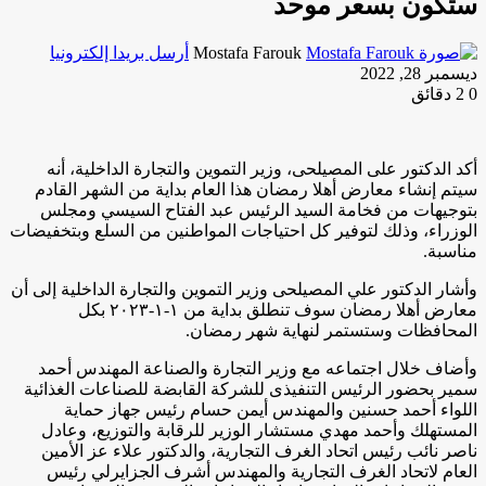
ستكون بسعر موحد
Mostafa Farouk
أرسل بريدا إلكترونيا
ديسمبر 28, 2022
0
2 دقائق
أكد الدكتور على المصيلحى، وزير التموين والتجارة الداخلية، أنه
سيتم إنشاء معارض أهلا رمضان هذا العام بداية من الشهر القادم
بتوجيهات من فخامة السيد الرئيس عبد الفتاح السيسي ومجلس
الوزراء، وذلك لتوفير كل احتياجات المواطنين من السلع وبتخفيضات
مناسبة.
وأشار الدكتور علي المصيلحى وزير التموين والتجارة الداخلية إلى أن
معارض أهلا رمضان سوف تنطلق بداية من ١-١-٢٠٢٣ بكل
المحافظات وستستمر لنهاية شهر رمضان.
وأضاف خلال اجتماعه مع وزير التجارة والصناعة المهندس أحمد
سمير بحضور الرئيس التنفيذى للشركة القابضة للصناعات الغذائية
اللواء أحمد حسنين والمهندس أيمن حسام رئيس جهاز حماية
المستهلك وأحمد مهدي مستشار الوزير للرقابة والتوزيع، وعادل
ناصر نائب رئيس اتحاد الغرف التجارية، والدكتور علاء عز الأمين
العام لاتحاد الغرف التجارية والمهندس أشرف الجزايرلي رئيس