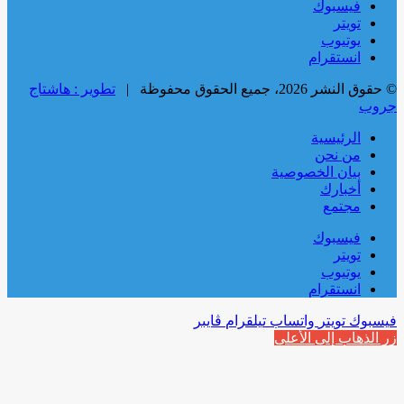
فيسبوك
تويتر
يوتيوب
انستقرام
© حقوق النشر 2026، جميع الحقوق محفوظة |
تطوير : هاشتاج
جروب
الرئيسية
من نحن
بيان الخصوصية
أخبارك
مجتمع
فيسبوك
تويتر
يوتيوب
انستقرام
فيسبوك
تويتر
واتساب
تيلقرام
ڤايبر
زر الذهاب إلى الأعلى