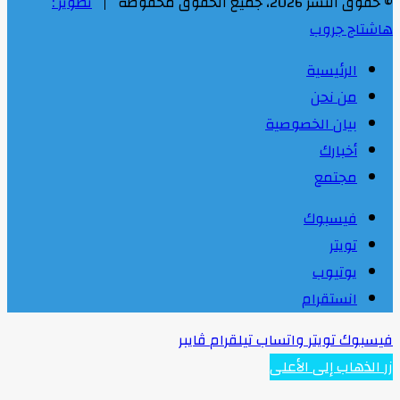
© حقوق النشر 2026، جميع الحقوق محفوظة |
تطوير :
هاشتاج جروب
الرئيسية
من نحن
بيان الخصوصية
أخبارك
مجتمع
فيسبوك
تويتر
يوتيوب
انستقرام
فيسبوك
تويتر
واتساب
تيلقرام
ڤايبر
زر الذهاب إلى الأعلى