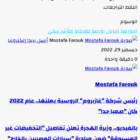
النفط التراجعات.
الوسوم
البورصة
اليابان
بورصة طوكيو
مؤشر نيكي
Mostafa Farouk
أرسل بريدا إلكترونيا
ديسمبر 29, 2022
0
دقيقة واحدة
Mostafa Farouk
رئيس شركة "غازبروم" الروسية يعلنها.. عام 2022
كان "صعبا جدا"
بالفيديو.. وزيرة الهجرة تعلن تفاصيل "التخفيضات غير
المسبوقة" ضمن مبادرة "سيارات المصريين بالخارج"