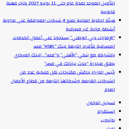
التأمين الموحد لمدة عام حتى 11 يوليو 2027 كآخر مهلة
قانونية
هيئة الرقابة المالية تمنح 4 شركات الموافقة على مزاولة
أنشطة مالية غير مصرفية
“الإمارات دبي الوطني” يستحوذ على أعمال الخدمات
المصرفية للأفراد التابعة لبنك “HSBC” مصر
بالشراكة مع بنكي “الأهلي” و”مصر”.. البنك المركزي
يطلق مبادرة “حدث بياناتك في مصر”
رئيس الوزراء يناقش مقترحات نقل ملكية عدد من
الشركات القابضة وشركاتها التابعة من قطاع الأعمال
العام
تسجيل الدخول
انستقرام
يوتيوب
تويتر