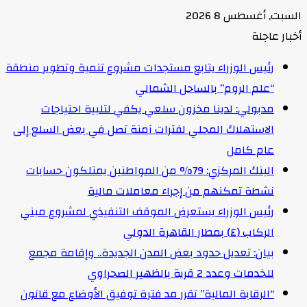
السبت, أغسطس 8 2026
أخبار عاجلة
رئيس الوزراء يتابع مستجدات مشروع تنمية وتطوير منطقة
“علم الروم” بالساحل الشمالي
مدبولي: لدينا مخزون سلعي يكفي لتلبية احتياجات
الاستهلاك المحلي لفترات آمنة تصل في بعض السلع إلى
عام كامل
البنك المركزي: 79% من المواطنين يمتلكون حسابات
نشطة تمكنهم من إجراء معاملات مالية
رئيس الوزراء يستعرض الموقف التنفيذي لمشروع مبني
الركاب (٤) بمطار القاهرة الدولي
بيان: تعديل حدود بعض المدن الجديدة.. وإقامة مجمع
للخدمات وعدد 2 قرية بالظهير الصحراوي
“الرقابة المالية” تقرر مد فترة توفيق الأوضاع مع قانون