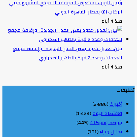
رئيس الوزراء يستعرض الموقف التنفيذي لمشروع مبني
الركاب (٤) بمطار القاهرة الدولي
منذ 4 أيام
بيان: تعديل حدود بعض المدن الجديدة.. وإقامة مجمع
للخدمات وعدد 2 قرية بالظهير الصحراوي
منذ 4 أيام
تصنيفات
أخبارك
(2٬886)
الاقتصاد اليوم
(1٬424)
بورصة وشركات
(449)
تحليل وآراء
(101)