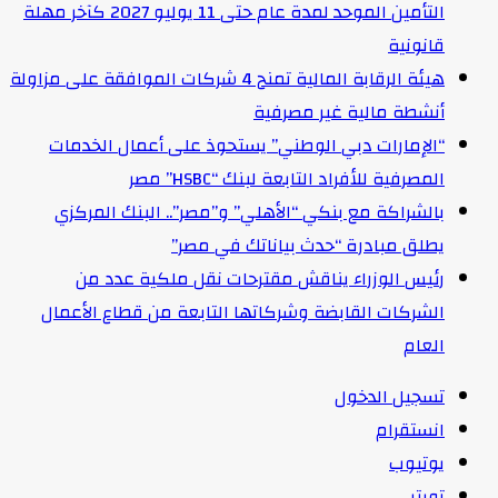
التأمين الموحد لمدة عام حتى 11 يوليو 2027 كآخر مهلة
قانونية
هيئة الرقابة المالية تمنح 4 شركات الموافقة على مزاولة
أنشطة مالية غير مصرفية
“الإمارات دبي الوطني” يستحوذ على أعمال الخدمات
المصرفية للأفراد التابعة لبنك “HSBC” مصر
بالشراكة مع بنكي “الأهلي” و”مصر”.. البنك المركزي
يطلق مبادرة “حدث بياناتك في مصر”
رئيس الوزراء يناقش مقترحات نقل ملكية عدد من
الشركات القابضة وشركاتها التابعة من قطاع الأعمال
العام
تسجيل الدخول
انستقرام
يوتيوب
تويتر