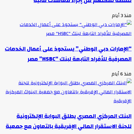
نشطة تمكنهم من إجراء معاملات مالية
منذ 3 أيام
“الإمارات دبي الوطني” يستحوذ على أعمال الخدمات
المصرفية للأفراد التابعة لبنك “HSBC” مصر
منذ 6 أيام
البنك المركزي المصري يطلق البوابة الإلكترونية
للجنة الاستقرار المالي الإفريقية بالتعاون مع جمعية