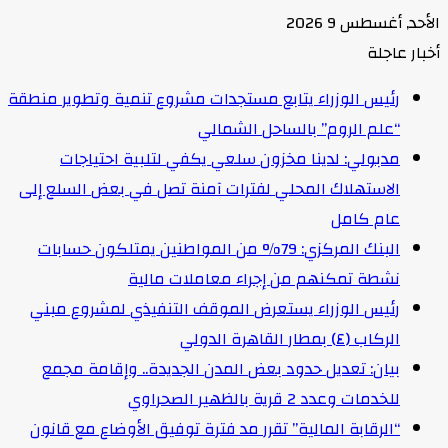
الأحد, أغسطس 9 2026
أخبار عاجلة
رئيس الوزراء يتابع مستجدات مشروع تنمية وتطوير منطقة
“علم الروم” بالساحل الشمالي
مدبولي: لدينا مخزون سلعي يكفي لتلبية احتياجات
الاستهلاك المحلي لفترات آمنة تصل في بعض السلع إلى
عام كامل
البنك المركزي: 79% من المواطنين يمتلكون حسابات
نشطة تمكنهم من إجراء معاملات مالية
رئيس الوزراء يستعرض الموقف التنفيذي لمشروع مبني
الركاب (٤) بمطار القاهرة الدولي
بيان: تعديل حدود بعض المدن الجديدة.. وإقامة مجمع
للخدمات وعدد 2 قرية بالظهير الصحراوي
“الرقابة المالية” تقرر مد فترة توفيق الأوضاع مع قانون