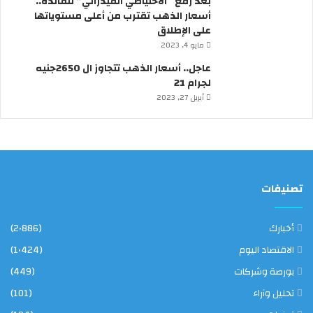
بعد رفع “الاحتياطي الفيدرالي” للفائدة..
ئ
أسعار الذهب تقترب من أعلى مستوياتها
ي
على الإطلاق
س
مايو 4, 2023
ا
ل
عاجل.. أسعار الذهب تتجاوز ال 2650جنيه
و
لجرام 21
ز
أبريل 27, 2023
ر
ا
ء
تصنيفات
أخبارك
(2٬886)
الاقتصاد اليوم
(1٬424)
بورصة وشركات
(449)
تحليل وآراء
(101)