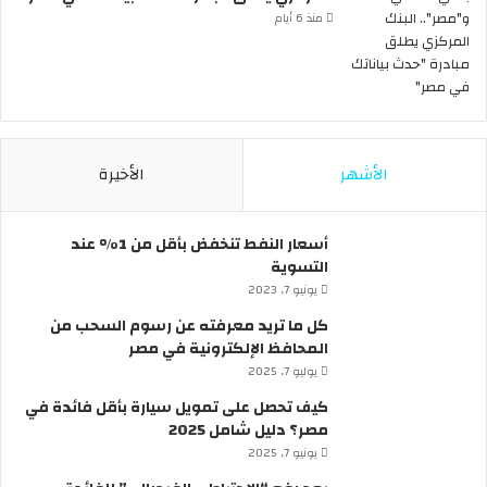
ا
ة
منذ 6 أيام
ر
6
ا
أ
ت
ي
ب
ا
د
م
و
م
الأشهر
الأخيرة
ن
ت
س
ت
ا
ا
أسعار النفط تنخفض بأقل من 1% عند
ئ
ل
التسوية
ق
ي
يونيو 7, 2023
ف
ة
ي
ب
كل ما تريد معرفته عن رسوم السحب من
م
ق
المحافظ الإلكترونية في مصر
ص
ر
يوليو 7, 2025
ر
ا
كيف تحصل على تمويل سيارة بأقل فائدة في
؟
ر
مصر؟ دليل شامل 2025
م
ن
يونيو 7, 2025
ر