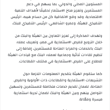
ل
المستويين المحلي والدولي، بما يسهم في دعم
ك
المستثمرين وتعزيز مناخ الاستثمار تحقيقًا لأهداف التنمية
ت
الاقتصادية. وقد وقع الاتفاقية كل من حسام هيبه، الرئيس
ر
التنفيذي للهيئة، وعمرو الشافعي، الرئيس التنفيذي للبنك.
و
ن
ي
وتهدف المذكرة إلى تعزيز التعاون بين الهيئة والبنك من
ا
خلال الترويج للفرص الاستثمارية في مصر، وتعريف عملاء
البنك بالخدمات والمزايا المتاحة للمستثمرين، إضافة إلى
تنظيم لقاءات ثنائية وجماعية لعملاء البنك مع قيادات الهيئة
للاطلاع على الفرص الاستثمارية في مختلف القطاعات.
كما ستقوم الهيئة بتقديم المعلومات اللازمة حول
التشريعات الاستثمارية والقطاعات ذات الأولوية والفرص
المتاحة، لضمان تقديم خدمات متكاملة للمستثمرين وتسهيل
التواصل بينهم وبين الهيئة والبنك لضمان تجربة استثمارية
ميسرة وفعّالة.