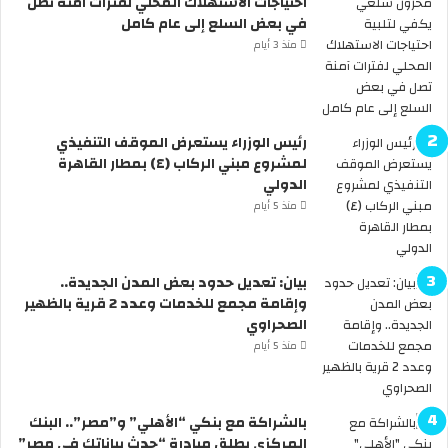
احتياجات الاستهلاك المحلي لفترات آمنة تصل
ا
6
في بعض السلع إلى عام كامل
ل
ر
م
س
منذ 3 أيام
ل
م
ل
يً
أ
ا
ن
.
رئيس الوزراء يستعرض الموقف التنفيذي
د
.
لمشروع مبني الركاب (٤) بمطار القاهرة
ي
ا
الدولي
ة
ل
منذ 5 أيام
.
ح
.
ك
ه
و
ل
م
بيان: تعديل حدود بعض المدن الجديدة..
س
ة
وإقامة مجمع للخدمات وعدد 2 قرية بالظهير
ن
ت
الصحراوي
ر
ع
منذ 5 أيام
ى
ل
ا
ن
ل
ع
بالشراكة مع بنكي “الأهلي” و”مصر”.. البنك
س
ط
المركزي يطلق مبادرة “حدث بياناتك في مصر”
ي
ل