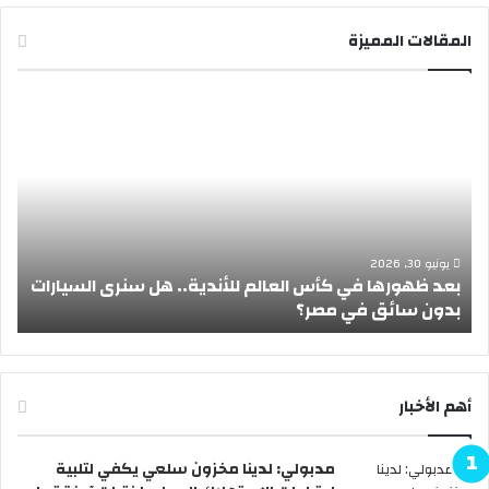
المقالات المميزة
ب
إ
ع
ج
د
ا
ظ
ز
ه
ة
و
ع
ر
ي
ه
د
يونيو 30, 2026
بعد ظهورها في كأس العالم للأندية.. هل سنرى السيارات
ا
ا
بدون سائق في مصر؟
أ
ف
ل
ي
أ
ك
ض
أ
ح
س
ى
أهم الأخبار
ا
2
ل
0
مدبولي: لدينا مخزون سلعي يكفي لتلبية
ع
2