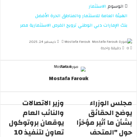
الوسوم
الاستثمار
الهيئة العامة للاستثمار والمناطق الحرة الأفضل
بنك الإمارات دبي الوطني
ترويج الفرص الاستثمارية
مصر
Mostafa Farouk
أ
ديسمبر 14, 2025
0
دقيقة واحدة
ر
س
ل
ب
ر
Mostafa Farouk
ي
د
ا
إ
مجلس الوزراء
وزير الاتصالات
ل
يوضح الحقائق
والنائب العام
ك
ت
بشأن ما أثير مؤخرًا
يوقعان بروتوكول
ر
حول "المتحف
تعاون لتنفيذ 10
و