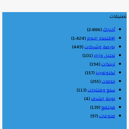
تصنيفات
أخبارك
(2٬886)
الاقتصاد اليوم
(1٬424)
بورصة وشركات
(449)
تحليل وآراء
(101)
تريندات
(194)
تكنولوجيا
(157)
خدمات
(255)
سلع ومنتجات
(113)
لوحة الشرف
(4)
مجتمع
(139)
منوعات
(97)