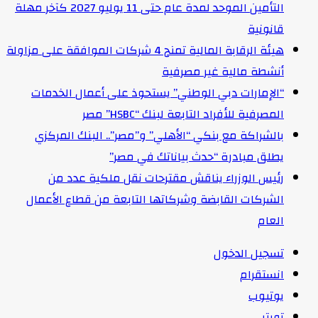
التأمين الموحد لمدة عام حتى 11 يوليو 2027 كآخر مهلة
قانونية
هيئة الرقابة المالية تمنح 4 شركات الموافقة على مزاولة
أنشطة مالية غير مصرفية
“الإمارات دبي الوطني” يستحوذ على أعمال الخدمات
المصرفية للأفراد التابعة لبنك “HSBC” مصر
بالشراكة مع بنكي “الأهلي” و”مصر”.. البنك المركزي
يطلق مبادرة “حدث بياناتك في مصر”
رئيس الوزراء يناقش مقترحات نقل ملكية عدد من
الشركات القابضة وشركاتها التابعة من قطاع الأعمال
العام
تسجيل الدخول
انستقرام
يوتيوب
تويتر