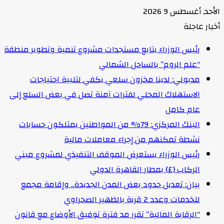
الأحد, أغسطس 9 2026
أخبار عاجلة
رئيس الوزراء يتابع مستجدات مشروع تنمية وتطوير منطقة
“علم الروم” بالساحل الشمالي
مدبولي: لدينا مخزون سلعي يكفي لتلبية احتياجات
الاستهلاك المحلي لفترات آمنة تصل في بعض السلع إلى
عام كامل
البنك المركزي: 79% من المواطنين يمتلكون حسابات
نشطة تمكنهم من إجراء معاملات مالية
رئيس الوزراء يستعرض الموقف التنفيذي لمشروع مبني
الركاب (٤) بمطار القاهرة الدولي
بيان: تعديل حدود بعض المدن الجديدة.. وإقامة مجمع
للخدمات وعدد 2 قرية بالظهير الصحراوي
“الرقابة المالية” تقرر مد فترة توفيق الأوضاع مع قانون