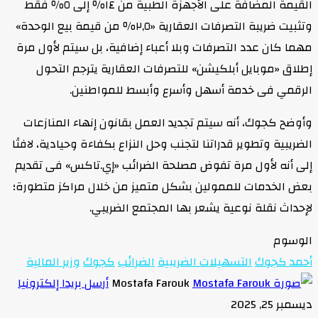
القيمة المضافة على الأجهزة الطبية من ١٤٪ إلى ٥٪ فقط
وتثبيت ضريبة التصرفات العقارية «٢,٥٪ من قيمة بيع الوحدة»
مهما كان عدد التصرفات وبلا أعباء إضافية، بل سيتم لأول مرة
إطلاق «موبايل أبلكيشن» للتصرفات العقارية يترجم التحول
الرقمي فى خدمة أسهل وأسرع وأبسط للمواطنين.
وأوضح كجوك، أنه سيتم تجديد العمل بقانون إنهاء المنازعات
الضريبية وتطوير قدراتنا لتجنب وحل النزاع بكفاءة وحيادية، لافتًا
إلى أنه لأول مرة تفوض مصلحة الضرائب «إي.تاكس» فى تقديم
بعض الخدمات للممولين بشكل متميز من خلال مراكز متطورة؛
لإحداث نقلة نوعية يشعر بها المجتمع الضريبي.
الوسوم
أحمد كجوك
التسهيلات الضريبية
الضرائب
كجوك
وزير المالية
Mostafa Farouk
أرسل بريدا إلكترونيا
ديسمبر 25, 2025