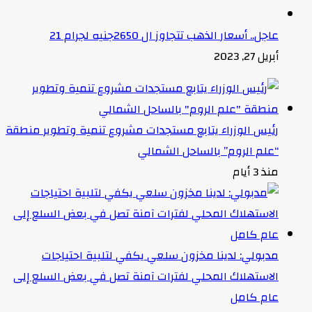
عاجل.. أسعار الذهب تتجاوز ال 2650جنيه لجرام 21
أبريل 27, 2023
رئيس الوزراء يتابع مستجدات مشروع تنمية وتطوير منطقة
“علم الروم” بالساحل الشمالي
منذ 3 أيام
مدبولي: لدينا مخزون سلعي يكفي لتلبية احتياجات
الاستهلاك المحلي لفترات آمنة تصل في بعض السلع إلى
عام كامل