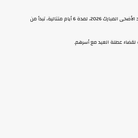
أعلن الدكتور مصطفى مدبولي، رئيس مجلس الوزراء، صدور قرار رسمي بمنح العاملين بالدولة إجازة رسمية مدفوعة الأجر بمناسبة عيد الأضحى المبارك 2026، لمدة 6 أيام متتالية، تبدأ من
 لقضاء عطلة العيد مع أسرهم.