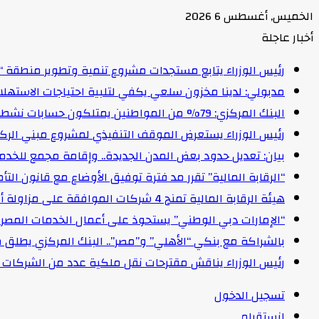
الخميس, أغسطس 6 2026
أخبار عاجلة
رئيس الوزراء يتابع مستجدات مشروع تنمية وتطوير منطقة “
مدبولي: لدينا مخزون سلعي يكفي لتلبية احتياجات الاستهل
البنك المركزي: 79% من المواطنين يمتلكون حسابات نشطة تمكنهم من إجراء معاملات مالية
رئيس الوزراء يستعرض الموقف التنفيذي لمشروع مبني الركاب (٤) بمطار القاهرة ا
بيان: تعديل حدود بعض المدن الجديدة.. وإقامة مجمع للخدمات وعدد 2 قرية بالظ
“الرقابة المالية” تقرر مد فترة توفيق الأوضاع مع قانون التأمين الموحد لمدة عام 
هيئة الرقابة المالية تمنح 4 شركات الموافقة على مزاولة أنشطة مالية غير مصرفية
“الإمارات دبي الوطني” يستحوذ على أعمال الخدمات المصرفية للأفرا
بالشراكة مع بنكي “الأهلي” و”مصر”.. البنك المركزي يطلق 
رئيس الوزراء يناقش مقترحات نقل ملكية عدد من الشركات ا
تسجيل الدخول
انستقرام