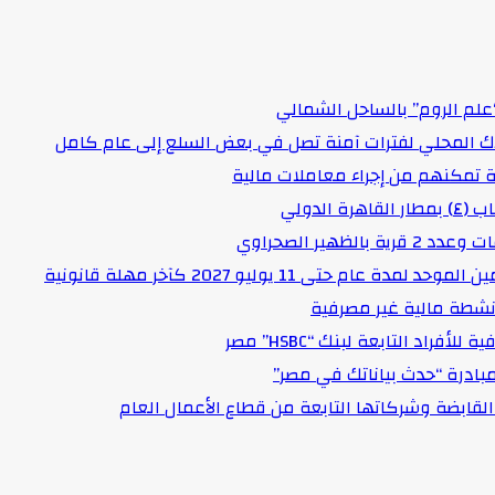
علم الروم” بالساحل الشمالي
اك المحلي لفترات آمنة تصل في بعض السلع إلى عام كامل
لدولي
هير الصحراوي
حتى 11 يوليو 2027 كآخر مهلة قانونية
د التابعة لبنك “HSBC” مصر
مبادرة “حدث بياناتك في مصر”
لقابضة وشركاتها التابعة من قطاع الأعمال العام