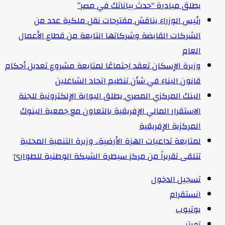
يطلق مبادرة “حدث بياناتك في مصر”
رئيس الوزراء يناقش مقترحات نقل ملكية عدد من
الشركات القابضة وشركاتها التابعة من قطاع الأعمال
العام
وزيرة الإسكان تعقد اجتماعًا لمتابعة مشروع تعديل أحكام
قانون البناء في شأن تنظيم اتحاد الشاغلين
البنك المركزي المصري يطلق البوابة الإلكترونية للجنة
الاستقرار المالي الإفريقية بالتعاون مع جمعية البنوك
المركزية الإفريقية
لمتابعة تداعيات الهزة الأرضية.. وزيرة التنمية المحلية
تتلقى تقريراً من مركز سيطرة الشبكة الوطنية للطوارئ
تسجيل الدخول
انستقرام
يوتيوب
تويتر