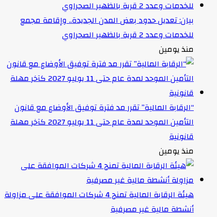
بيان: تعديل حدود بعض المدن الجديدة.. وإقامة مجمع
للخدمات وعدد 2 قرية بالظهير الصحراوي
منذ يومين
“الرقابة المالية” تقرر مد فترة توفيق الأوضاع مع قانون
التأمين الموحد لمدة عام حتى 11 يوليو 2027 كآخر مهلة
قانونية
منذ يومين
هيئة الرقابة المالية تمنح 4 شركات الموافقة على مزاولة
أنشطة مالية غير مصرفية