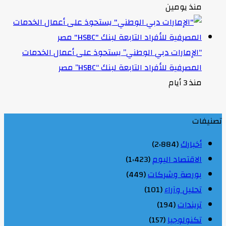
منذ يومين
“الإمارات دبي الوطني” يستحوذ على أعمال الخدمات
المصرفية للأفراد التابعة لبنك “HSBC” مصر
منذ 3 أيام
تصنيفات
أخبارك
(2٬884)
الاقتصاد اليوم
(1٬423)
بورصة وشركات
(449)
تحليل وآراء
(101)
تريندات
(194)
تكنولوجيا
(157)