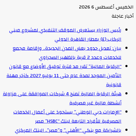
الخميس, أغسطس 6 2026
أخبار عاجلة
رئيس الوزراء يستعرض الموقف التنفيذي لمشروع مبني
الركاب (٤) بمطار القاهرة الدولي
بيان: تعديل حدود بعض المدن الجديدة.. وإقامة مجمع
للخدمات وعدد 2 قرية بالظهير الصحراوي
“الرقابة المالية” تقرر مد فترة توفيق الأوضاع مع قانون
التأمين الموحد لمدة عام حتى 11 يوليو 2027 كآخر مهلة
قانونية
هيئة الرقابة المالية تمنح 4 شركات الموافقة على مزاولة
أنشطة مالية غير مصرفية
“الإمارات دبي الوطني” يستحوذ على أعمال الخدمات
المصرفية للأفراد التابعة لبنك “HSBC” مصر
بالشراكة مع بنكي “الأهلي” و”مصر”.. البنك المركزي