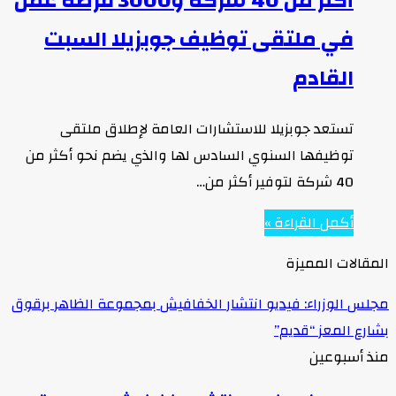
أكثر من 40 شركة و3000 فرصة عمل
في ملتقى توظيف جوبزيلا السبت
القادم
تستعد جوبزيلا للاستشارات العامة لإطلاق ملتقى
توظيفها السنوي السادس لها والذي يضم نحو أكثر من
40 شركة لتوفير أكثر من…
أكمل القراءة »
المقالات المميزة
مجلس الوزراء: فيديو انتشار الخفافيش بمجموعة الظاهر برقوق
بشارع المعز “قديم”
منذ أسبوعين