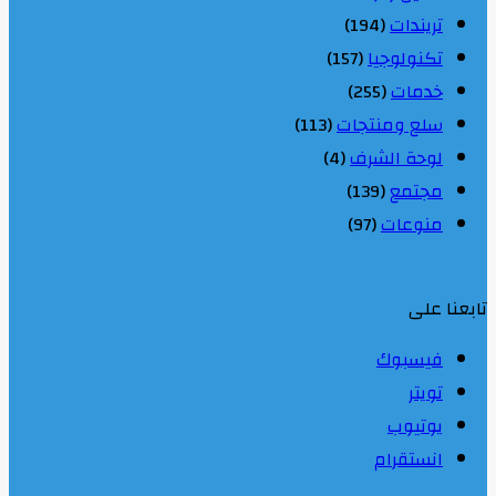
تريندات
(194)
تكنولوجيا
(157)
خدمات
(255)
سلع ومنتجات
(113)
لوحة الشرف
(4)
مجتمع
(139)
منوعات
(97)
تابعنا على
فيسبوك
تويتر
يوتيوب
انستقرام