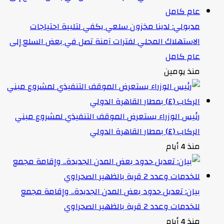
مدبولي: لدينا مخزون سلعي يكفي لتلبية احتياجات
الاستهلاك المحلي لفترات آمنة تصل في بعض السلع إلى
عام كامل
منذ يومين
رئيس الوزراء يستعرض الموقف التنفيذي لمشروع مبني
الركاب (٤) بمطار القاهرة الدولي
منذ 4 أيام
بيان: تعديل حدود بعض المدن الجديدة.. وإقامة مجمع
للخدمات وعدد 2 قرية بالظهير الصحراوي
منذ 4 أيام