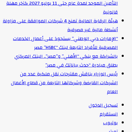
التأمين الموحد لمدة عام حتى 11 يوليو 2027 كآخر مهلة
قانونية
هيئة الرقابة المالية تمنح 4 شركات الموافقة على مزاولة
أنشطة مالية غير مصرفية
“الإمارات دبي الوطني” يستحوذ على أعمال الخدمات
المصرفية للأفراد التابعة لبنك “HSBC” مصر
بالشراكة مع بنكي “الأهلي” و”مصر”.. البنك المركزي
يطلق مبادرة “حدث بياناتك في مصر”
رئيس الوزراء يناقش مقترحات نقل ملكية عدد من
الشركات القابضة وشركاتها التابعة من قطاع الأعمال
العام
تسجيل الدخول
انستقرام
يوتيوب
تويتر