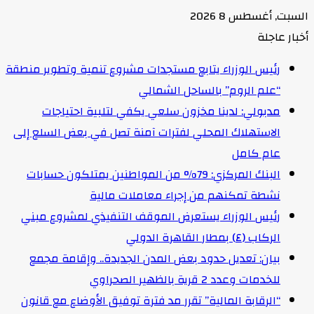
السبت, أغسطس 8 2026
أخبار عاجلة
رئيس الوزراء يتابع مستجدات مشروع تنمية وتطوير منطقة
“علم الروم” بالساحل الشمالي
مدبولي: لدينا مخزون سلعي يكفي لتلبية احتياجات
الاستهلاك المحلي لفترات آمنة تصل في بعض السلع إلى
عام كامل
البنك المركزي: 79% من المواطنين يمتلكون حسابات
نشطة تمكنهم من إجراء معاملات مالية
رئيس الوزراء يستعرض الموقف التنفيذي لمشروع مبني
الركاب (٤) بمطار القاهرة الدولي
بيان: تعديل حدود بعض المدن الجديدة.. وإقامة مجمع
للخدمات وعدد 2 قرية بالظهير الصحراوي
“الرقابة المالية” تقرر مد فترة توفيق الأوضاع مع قانون