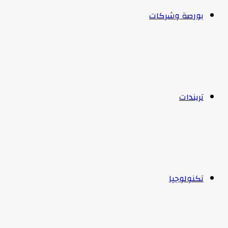
بورصة وشركات
تريندات
تكنولوجيا