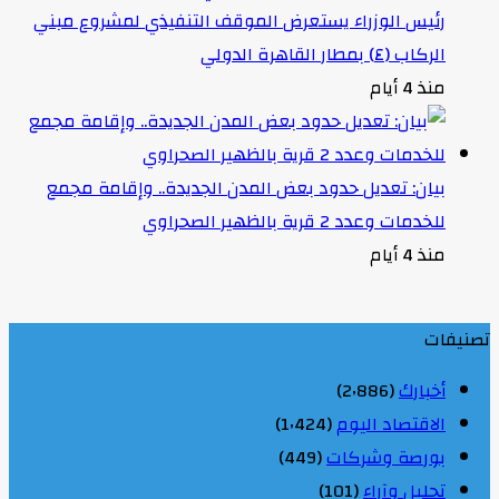
رئيس الوزراء يستعرض الموقف التنفيذي لمشروع مبني
الركاب (٤) بمطار القاهرة الدولي
منذ 4 أيام
بيان: تعديل حدود بعض المدن الجديدة.. وإقامة مجمع
للخدمات وعدد 2 قرية بالظهير الصحراوي
منذ 4 أيام
تصنيفات
أخبارك
(2٬886)
الاقتصاد اليوم
(1٬424)
بورصة وشركات
(449)
تحليل وآراء
(101)