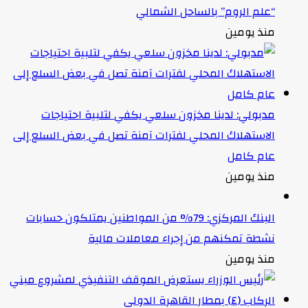
“علم الروم” بالساحل الشمالي
منذ يومين
مدبولي: لدينا مخزون سلعي يكفي لتلبية احتياجات
الاستهلاك المحلي لفترات آمنة تصل في بعض السلع إلى
عام كامل
منذ يومين
البنك المركزي: 79% من المواطنين يمتلكون حسابات
نشطة تمكنهم من إجراء معاملات مالية
منذ يومين