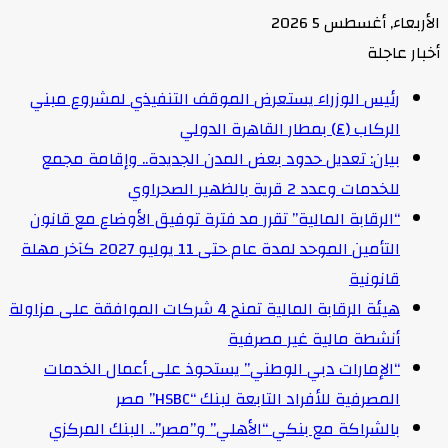
الأربعاء, أغسطس 5 2026
أخبار عاجلة
رئيس الوزراء يستعرض الموقف التنفيذي لمشروع مبني
الركاب (٤) بمطار القاهرة الدولي
بيان: تعديل حدود بعض المدن الجديدة.. وإقامة مجمع
للخدمات وعدد 2 قرية بالظهير الصحراوي
“الرقابة المالية” تقرر مد فترة توفيق الأوضاع مع قانون
التأمين الموحد لمدة عام حتى 11 يوليو 2027 كآخر مهلة
قانونية
هيئة الرقابة المالية تمنح 4 شركات الموافقة على مزاولة
أنشطة مالية غير مصرفية
“الإمارات دبي الوطني” يستحوذ على أعمال الخدمات
المصرفية للأفراد التابعة لبنك “HSBC” مصر
بالشراكة مع بنكي “الأهلي” و”مصر”.. البنك المركزي