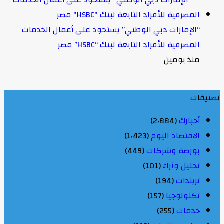
“الإمارات دبي الوطني” يستحوذ على أعمال الخدمات
المصرفية للأفراد التابعة لبنك “HSBC” مصر
منذ يومين
تصنيفات
أخبارك
(2٬884)
الاقتصاد اليوم
(1٬423)
بورصة وشركات
(449)
تحليل وآراء
(101)
تريندات
(194)
تكنولوجيا
(157)
خدمات
(255)