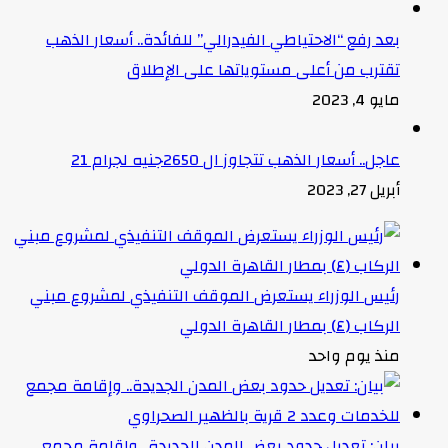
بعد رفع “الاحتياطي الفيدرالي” للفائدة.. أسعار الذهب
تقترب من أعلى مستوياتها على الإطلاق
مايو 4, 2023
عاجل.. أسعار الذهب تتجاوز ال 2650جنيه لجرام 21
أبريل 27, 2023
رئيس الوزراء يستعرض الموقف التنفيذي لمشروع مبني
الركاب (٤) بمطار القاهرة الدولي
منذ يوم واحد
بيان: تعديل حدود بعض المدن الجديدة.. وإقامة مجمع