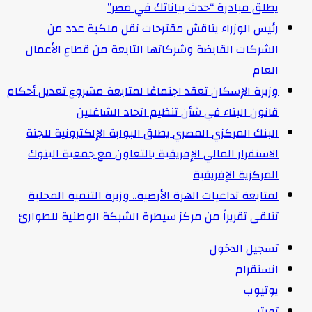
يطلق مبادرة “حدث بياناتك في مصر”
رئيس الوزراء يناقش مقترحات نقل ملكية عدد من
الشركات القابضة وشركاتها التابعة من قطاع الأعمال
العام
وزيرة الإسكان تعقد اجتماعًا لمتابعة مشروع تعديل أحكام
قانون البناء في شأن تنظيم اتحاد الشاغلين
البنك المركزي المصري يطلق البوابة الإلكترونية للجنة
الاستقرار المالي الإفريقية بالتعاون مع جمعية البنوك
المركزية الإفريقية
لمتابعة تداعيات الهزة الأرضية.. وزيرة التنمية المحلية
تتلقى تقريراً من مركز سيطرة الشبكة الوطنية للطوارئ
تسجيل الدخول
انستقرام
يوتيوب
تويتر