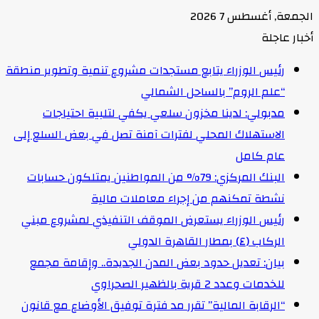
الجمعة, أغسطس 7 2026
أخبار عاجلة
رئيس الوزراء يتابع مستجدات مشروع تنمية وتطوير منطقة
“علم الروم” بالساحل الشمالي
مدبولي: لدينا مخزون سلعي يكفي لتلبية احتياجات
الاستهلاك المحلي لفترات آمنة تصل في بعض السلع إلى
عام كامل
البنك المركزي: 79% من المواطنين يمتلكون حسابات
نشطة تمكنهم من إجراء معاملات مالية
رئيس الوزراء يستعرض الموقف التنفيذي لمشروع مبني
الركاب (٤) بمطار القاهرة الدولي
بيان: تعديل حدود بعض المدن الجديدة.. وإقامة مجمع
للخدمات وعدد 2 قرية بالظهير الصحراوي
“الرقابة المالية” تقرر مد فترة توفيق الأوضاع مع قانون