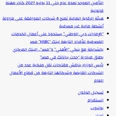
التأمين الموحد لمدة عام حتى 11 يوليو 2027 كآخر مهلة
قانونية
هيئة الرقابة المالية تمنح 4 شركات الموافقة على مزاولة
أنشطة مالية غير مصرفية
“الإمارات دبي الوطني” يستحوذ على أعمال الخدمات
المصرفية للأفراد التابعة لبنك “HSBC” مصر
بالشراكة مع بنكي “الأهلي” و”مصر”.. البنك المركزي
يطلق مبادرة “حدث بياناتك في مصر”
رئيس الوزراء يناقش مقترحات نقل ملكية عدد من
الشركات القابضة وشركاتها التابعة من قطاع الأعمال
العام
تسجيل الدخول
انستقرام
يوتيوب
تويتر