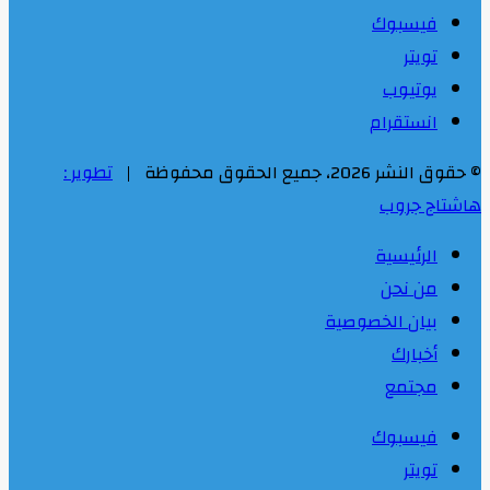
فيسبوك
تويتر
يوتيوب
انستقرام
© حقوق النشر 2026، جميع الحقوق محفوظة |
تطوير :
هاشتاج جروب
الرئيسية
من نحن
بيان الخصوصية
أخبارك
مجتمع
فيسبوك
تويتر