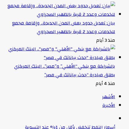
بيان: تعديل حدود بعض المدن الجديدة.. وإقامة مجمع
للخدمات وعدد 2 قرية بالظهير الصحراوي
منذ 3 أيام
بالشراكة مع بنكي “الأهلي” و”مصر”.. البنك المركزي
يطلق مبادرة “حدث بياناتك في مصر”
منذ 4 أيام
الأشهر
الأخيرة
أسعار النفط تنخفض بأقل من 1% عند التسوية