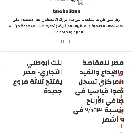
ل
ب
bnokalkma
ر
نركز على كل ما يساعدك في بناء قرارك الاقتصادي مع الاضطلاع على
ي
المستجدات العالمية والمتغيرات الداخلية. وتدعيم ذلك بمجموعة من اراء
د
الخبراء والمتخصصين.
ا
إ
ف
ا
ل
ي
ن
ك
س
س
ت
مصر للمقاصة
بنك أبوظبي
ب
ت
ر
والإيداع والقيد
التجاري- مصر
و
و
ق
م
ن
ك
ر
المركزي تسجل
يفتتح ثلاثة فروع
ق
ي
ا
ا
ا
نموا قياسيا في
جديدة
م
ل
صافي الأرباح
ا
بنسبة ٦٣٪ في
ت
٩ أشهر
ذ
ا