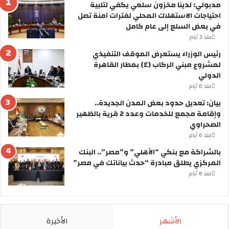
مدبولي: لدينا مخزون سلعي يكفي لتلبية
ع
2
احتياجات الاستهلاك المحلي لفترات آمنة تصل
ا
6
في بعض السلع إلى عام كامل
ل
ر
م
س
منذ 3 أيام
ل
م
رئيس الوزراء يستعرض الموقف التنفيذي
ل
يً
لمشروع مبني الركاب (٤) بمطار القاهرة
أ
ا
الدولي
ن
.
منذ 6 أيام
د
.
ي
ا
بيان: تعديل حدود بعض المدن الجديدة..
ة
ل
وإقامة مجمع للخدمات وعدد 2 قرية بالظهير
.
ح
الصحراوي
.
ك
منذ 6 أيام
ه
و
بالشراكة مع بنكي “الأهلي” و”مصر”.. البنك
ل
م
المركزي يطلق مبادرة “حدث بياناتك في مصر”
س
ة
منذ 6 أيام
ن
ت
ر
ع
ى
ل
ا
ن
ل
الأشهر
الأخيرة
ع