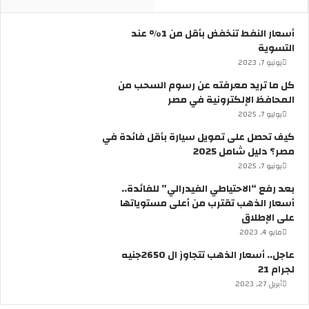
س
ط
ي
ل
ا
ة
أسعار النفط تنخفض بأقل من 1% عند
ر
6
التسوية
ا
أ
يونيو 7, 2023
ت
ي
كل ما تريد معرفته عن رسوم السحب من
ب
ا
المحافظ الإلكترونية في مصر
د
م
يوليو 7, 2025
و
م
ن
ت
كيف تحصل على تمويل سيارة بأقل فائدة في
س
ت
مصر؟ دليل شامل 2025
ا
ا
يونيو 7, 2025
ئ
ل
بعد رفع “الاحتياطي الفيدرالي” للفائدة..
ق
ي
أسعار الذهب تقترب من أعلى مستوياتها
ف
ة
على الإطلاق
ي
ب
مايو 4, 2023
م
ق
ص
ر
عاجل.. أسعار الذهب تتجاوز ال 2650جنيه
ر
ا
لجرام 21
؟
ر
أبريل 27, 2023
م
ن