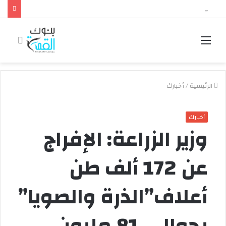
“الرقابة المالية” تقرر تعديل ضوابط عمليات التخصيم والتأجير التمويلي بالعملة الأجنبية
القائمة
بحث
عن
الرئيسية
/
أخبارك
أخبارك
وزير الزراعة: الإفراج
عن 172 ألف طن
أعلاف”الذرة والصويا”
بحوالي 81 مليون