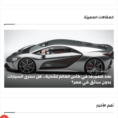
المقالات المميزة
ب
إ
ع
ج
د
ا
ظ
ز
ه
ة
و
ع
ر
ي
ه
د
يونيو 30, 2026
بعد ظهورها في كأس العالم للأندية.. هل سنرى السيارات
ا
ا
بدون سائق في مصر؟
أ
ف
ل
ي
أ
ك
ض
أ
ح
س
ى
أهم الأخبار
ا
2
ل
0