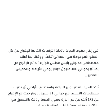
ا
في إطار جهود الدولة باتخاذ الترتيبات الخاصة للإفراج عن كل
السلع الموجودة في الموانئ تباعاً، ووفقا لما أعلنه
د.مصطفى مدبولي رئيس مجلس الوزراء أنه تم ‏الإفراج عن
بضائع بحوالي 300 مليون دولار يومي الأربعاء والخميس
الماضيين.
أكد السيد القصير وزير الزراعة واستصلاح الأراضي أن نصيب
مستلزمات الاعلاف بلغ حوالي 81 مليون دولار حيث تم الإفراج
عن 172 ألف طن من الذرة وفول الصويا وذلك بالتنسيق مع
البنك المركزي ومن خلال القطاع المصرفي.