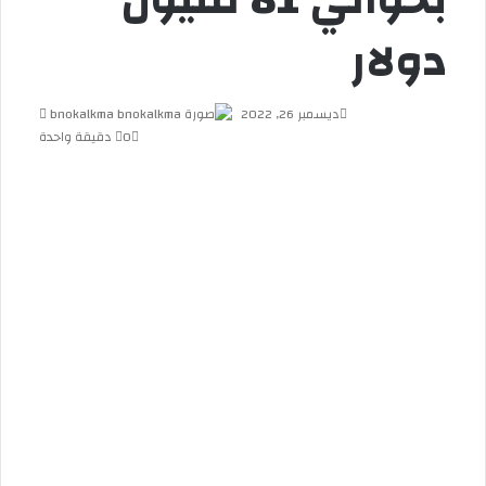
دولار
ديسمبر 26, 2022
bnokalkma
أ
0
دقيقة واحدة
ر
س
ل
ب
ر
ي
د
ا
إ
ل
ك
ت
ر
و
ن
ي