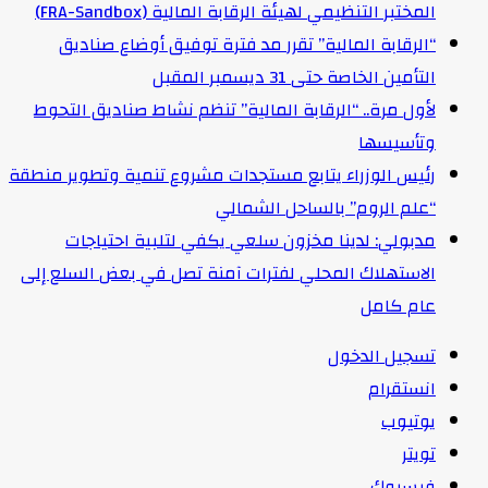
المختبر التنظيمي لهيئة الرقابة المالية (FRA-Sandbox)
“الرقابة المالية” تقرر مد فترة توفيق أوضاع صناديق
التأمين الخاصة حتى 31 ديسمبر المقبل
لأول مرة.. “الرقابة المالية” تنظم نشاط صناديق التحوط
وتأسيسها
رئيس الوزراء يتابع مستجدات مشروع تنمية وتطوير منطقة
“علم الروم” بالساحل الشمالي
مدبولي: لدينا مخزون سلعي يكفي لتلبية احتياجات
الاستهلاك المحلي لفترات آمنة تصل في بعض السلع إلى
عام كامل
تسجيل الدخول
انستقرام
يوتيوب
تويتر
فيسبوك