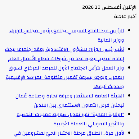
الإثنين, أغسطس 10 2026
أخبار عاجلة
الرئيس عبد الفتاح السيسي يجتمع برئيس مجلس الوزراء
ووزير المالية
نائب رئيس الوزراء للشؤون الاقتصادية يعقد اجتماعا لبحث
إعادة تنظيم تبعية عدد من شركات قطاع الأعمال العام
وزير العمل يترأس الاجتماع الأول للمرصد المركزي لسوق
العمل.. ويوجه بسرعة تفعيل منظومة المراصد الإقليمية
وتحديث آلياتها
الهيئة العامة للاستثمار وغرفة تجارة وصناعة عُمان
تبحثان فرص التعاون الاستثماري بين البلدين
“الرقابة المالية” تقرر تعديل ضوابط عمليات التخصيم
والتأجير التمويلي بالعملة الأجنبية
لأول مرة.. انطلاق مرحلة الاختبار الحيّ لمشروعين في