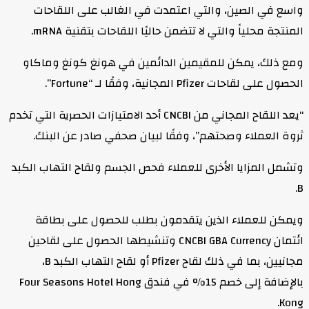
واسع في الصين، والتي اعتمدت في الغالب على اللقاحات
المنتجة محلياً والتي لا تتضمن حاليًا اللقاحات بتقنية mRNA.
ومع ذلك، يمكن للمقيمين الدائمين في هونغ كونغ وماكاو
الحصول على لقاحات Pfizer المجانية، وفقًا لـ “Fortune”.
“يعد اللقاح المجاني من CNCBI أحد الامتيازات الحصرية التي تخدم
ثروة العملاء وصحتهم”، وفقًا لبيان صحفي صادر عن البنك.
وتشمل المزايا الأخرى للعملاء فحص الجسم ولقاح التهاب الكبد
B.
ويمكن للعملاء الذين يتقدمون بطلب للحصول على بطاقة
ائتمان CNCBI GBA Currency وتنشيطها الحصول على لقاحين
مجانيين، بما في ذلك لقاح Pfizer أو لقاح التهاب الكبد B،
بالإضافة إلى خصم 15% في فندق Four Seasons Hotel Hong
Kong.