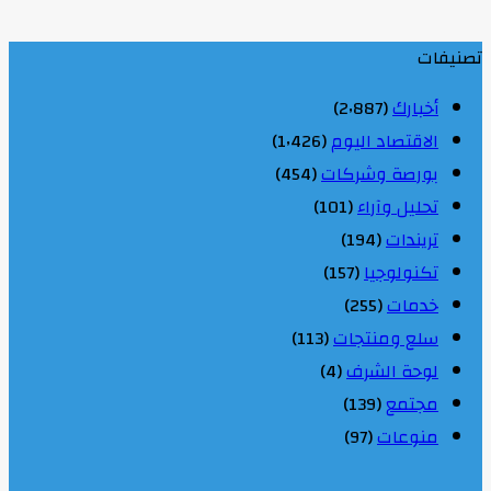
تصنيفات
أخبارك
(2٬887)
الاقتصاد اليوم
(1٬426)
بورصة وشركات
(454)
تحليل وآراء
(101)
تريندات
(194)
تكنولوجيا
(157)
خدمات
(255)
سلع ومنتجات
(113)
لوحة الشرف
(4)
مجتمع
(139)
منوعات
(97)