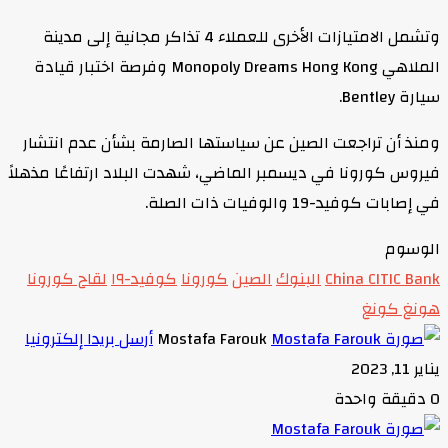
وتشمل الامتيازات الأخرى للعملاء 4 تذاكر مجانية إلى مدينة
الملاهي Monopoly Dreams Hong Kong وفرصة اختبار قيادة
سيارة Bentley.
ومنذ أن تراجعت الصين عن سياستها الصارمة بشأن عدم انتشار
فيروس كورونا في ديسمبر الماضي، شهدت البلاد ارتفاعًا مذهلاً
في إصابات كوفيد-19 والوفيات ذات الصلة.
الوسوم
China CITIC Bank
البنوك
الصين
كورونا
كوفيد-١٩
لقاح كورونا
هونغ كونغ
Mostafa Farouk
أرسل بريدا إلكترونيا
يناير 11, 2023
0
دقيقة واحدة