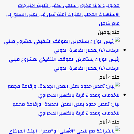
مدبولي: لدينا مخزون سلعي يكفي لتلبية احتياجات
الاستهلاك المحلي لفترات آمنة تصل في بعض السلع إلى
عام كامل
منذ يومين
رئيس الوزراء يستعرض الموقف التنفيذي لمشروع مبني
الركاب (٤) بمطار القاهرة الدولي
منذ 4 أيام
بيان: تعديل حدود بعض المدن الجديدة.. وإقامة مجمع
للخدمات وعدد 2 قرية بالظهير الصحراوي
منذ 4 أيام