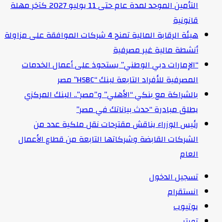
التأمين الموحد لمدة عام حتى 11 يوليو 2027 كآخر مهلة
قانونية
هيئة الرقابة المالية تمنح 4 شركات الموافقة على مزاولة
أنشطة مالية غير مصرفية
“الإمارات دبي الوطني” يستحوذ على أعمال الخدمات
المصرفية للأفراد التابعة لبنك “HSBC” مصر
بالشراكة مع بنكي “الأهلي” و”مصر”.. البنك المركزي
يطلق مبادرة “حدث بياناتك في مصر”
رئيس الوزراء يناقش مقترحات نقل ملكية عدد من
الشركات القابضة وشركاتها التابعة من قطاع الأعمال
العام
تسجيل الدخول
انستقرام
يوتيوب
تويتر