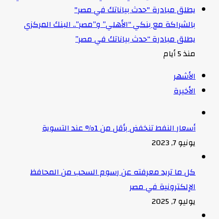
بالشراكة مع بنكي “الأهلي” و”مصر”.. البنك المركزي
يطلق مبادرة “حدث بياناتك في مصر”
منذ 5 أيام
الأشهر
الأخيرة
أسعار النفط تنخفض بأقل من 1% عند التسوية
يونيو 7, 2023
كل ما تريد معرفته عن رسوم السحب من المحافظ
الإلكترونية في مصر
يوليو 7, 2025