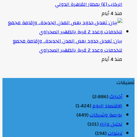
الركاب (٤) بمطار القاهرة الدولي
منذ 4 أيام
بيان: تعديل حدود بعض المدن الجديدة.. وإقامة مجمع
للخدمات وعدد 2 قرية بالظهير الصحراوي
منذ 4 أيام
تصنيفات
أخبارك
(2٬886)
الاقتصاد اليوم
(1٬424)
بورصة وشركات
(449)
تحليل وآراء
(101)
تريندات
(194)