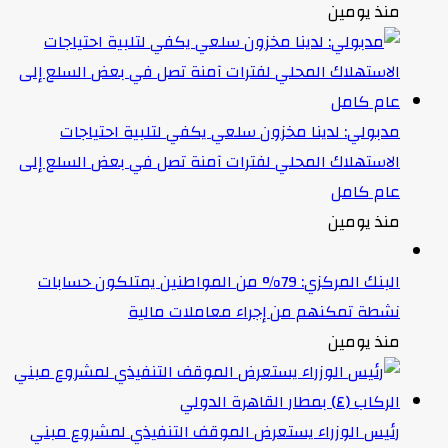
منذ يومين
مدبولي: لدينا مخزون سلعي يكفي لتلبية احتياجات
الاستهلاك المحلي لفترات آمنة تصل في بعض السلع إلى
عام كامل
منذ يومين
البنك المركزي: 79% من المواطنين يمتلكون حسابات
نشطة تمكنهم من إجراء معاملات مالية
منذ يومين
رئيس الوزراء يستعرض الموقف التنفيذي لمشروع مبني