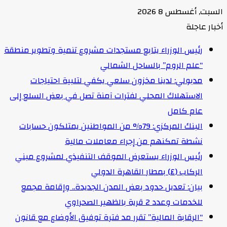
السبت, أغسطس 8 2026
أخبار عاجلة
رئيس الوزراء يتابع مستجدات مشروع تنمية وتطوير منطقة
“علم الروم” بالساحل الشمالي
مدبولي: لدينا مخزون سلعي يكفي لتلبية احتياجات
الاستهلاك المحلي لفترات آمنة تصل في بعض السلع إلى
عام كامل
البنك المركزي: 79% من المواطنين يمتلكون حسابات
نشطة تمكنهم من إجراء معاملات مالية
رئيس الوزراء يستعرض الموقف التنفيذي لمشروع مبني
الركاب (٤) بمطار القاهرة الدولي
بيان: تعديل حدود بعض المدن الجديدة.. وإقامة مجمع
للخدمات وعدد 2 قرية بالظهير الصحراوي
“الرقابة المالية” تقرر مد فترة توفيق الأوضاع مع قانون