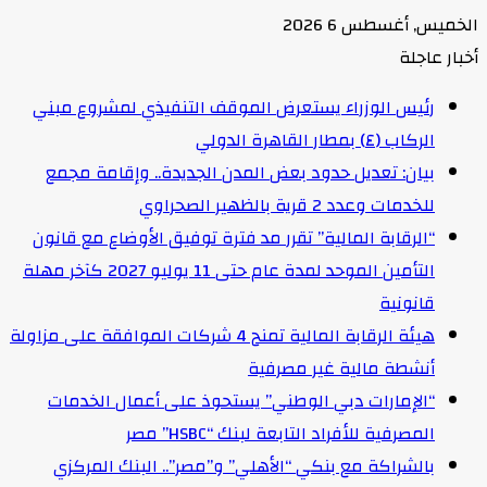
الخميس, أغسطس 6 2026
أخبار عاجلة
رئيس الوزراء يستعرض الموقف التنفيذي لمشروع مبني
الركاب (٤) بمطار القاهرة الدولي
بيان: تعديل حدود بعض المدن الجديدة.. وإقامة مجمع
للخدمات وعدد 2 قرية بالظهير الصحراوي
“الرقابة المالية” تقرر مد فترة توفيق الأوضاع مع قانون
التأمين الموحد لمدة عام حتى 11 يوليو 2027 كآخر مهلة
قانونية
هيئة الرقابة المالية تمنح 4 شركات الموافقة على مزاولة
أنشطة مالية غير مصرفية
“الإمارات دبي الوطني” يستحوذ على أعمال الخدمات
المصرفية للأفراد التابعة لبنك “HSBC” مصر
بالشراكة مع بنكي “الأهلي” و”مصر”.. البنك المركزي