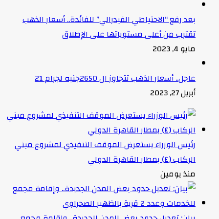
بعد رفع “الاحتياطي الفيدرالي” للفائدة.. أسعار الذهب
تقترب من أعلى مستوياتها على الإطلاق
مايو 4, 2023
عاجل.. أسعار الذهب تتجاوز ال 2650جنيه لجرام 21
أبريل 27, 2023
رئيس الوزراء يستعرض الموقف التنفيذي لمشروع مبني
الركاب (٤) بمطار القاهرة الدولي
منذ يومين
بيان: تعديل حدود بعض المدن الجديدة.. وإقامة مجمع