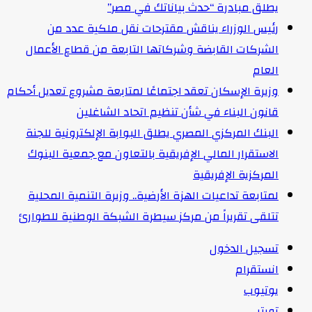
يطلق مبادرة “حدث بياناتك في مصر”
رئيس الوزراء يناقش مقترحات نقل ملكية عدد من
الشركات القابضة وشركاتها التابعة من قطاع الأعمال
العام
وزيرة الإسكان تعقد اجتماعًا لمتابعة مشروع تعديل أحكام
قانون البناء في شأن تنظيم اتحاد الشاغلين
البنك المركزي المصري يطلق البوابة الإلكترونية للجنة
الاستقرار المالي الإفريقية بالتعاون مع جمعية البنوك
المركزية الإفريقية
لمتابعة تداعيات الهزة الأرضية.. وزيرة التنمية المحلية
تتلقى تقريراً من مركز سيطرة الشبكة الوطنية للطوارئ
تسجيل الدخول
انستقرام
يوتيوب
تويتر