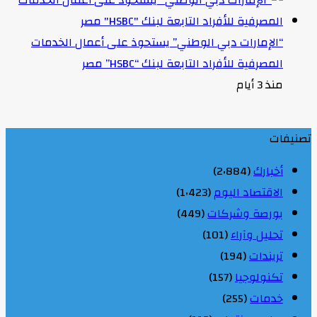
“الإمارات دبي الوطني” يستحوذ على أعمال الخدمات
المصرفية للأفراد التابعة لبنك “HSBC” مصر
منذ 3 أيام
تصنيفات
أخبارك
(2٬884)
الاقتصاد اليوم
(1٬423)
بورصة وشركات
(449)
تحليل وآراء
(101)
تريندات
(194)
تكنولوجيا
(157)
خدمات
(255)