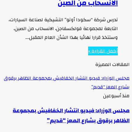
الانسحاب من الصين
تدرس شركة “سكودا أوتو” التشيكية لصناعة السيارات،
التابعة لمجموعة فولكسفاجن، الانسحاب من الصين،
وستتخذ قرارا نهائيا بهذا الشأن العام المقبل.…
أكمل القراءة »
المقالات المميزة
مجلس الوزراء: فيديو انتشار الخفافيش بمجموعة الظاهر برقوق
بشارع المعز “قديم”
منذ أسبوعين
مجلس الوزراء: فيديو انتشار الخفافيش بمجموعة
الظاهر برقوق بشارع المعز “قديم”