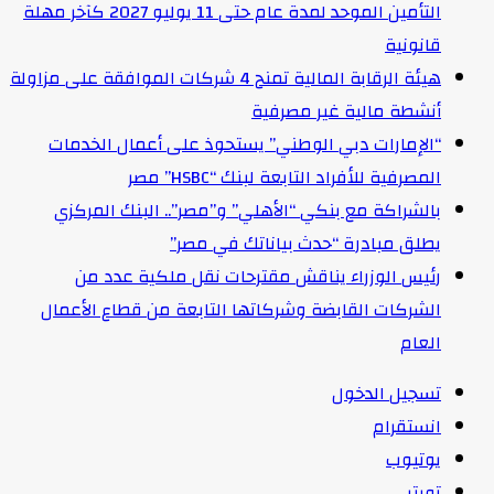
التأمين الموحد لمدة عام حتى 11 يوليو 2027 كآخر مهلة
قانونية
هيئة الرقابة المالية تمنح 4 شركات الموافقة على مزاولة
أنشطة مالية غير مصرفية
“الإمارات دبي الوطني” يستحوذ على أعمال الخدمات
المصرفية للأفراد التابعة لبنك “HSBC” مصر
بالشراكة مع بنكي “الأهلي” و”مصر”.. البنك المركزي
يطلق مبادرة “حدث بياناتك في مصر”
رئيس الوزراء يناقش مقترحات نقل ملكية عدد من
الشركات القابضة وشركاتها التابعة من قطاع الأعمال
العام
تسجيل الدخول
انستقرام
يوتيوب
تويتر