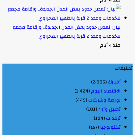
بيان: تعديل حدود بعض المدن الجديدة.. وإقامة مجمع
للخدمات وعدد 2 قرية بالظهير الصحراوي
منذ 4 أيام
تصنيفات
أخبارك
(2٬886)
الاقتصاد اليوم
(1٬424)
بورصة وشركات
(449)
تحليل وآراء
(101)
تريندات
(194)
تكنولوجيا
(157)