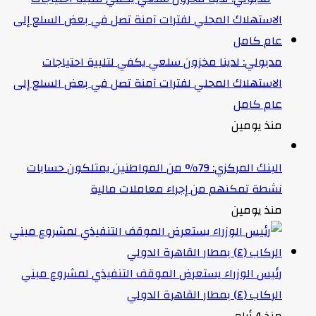
مدبولي: لدينا مخزون سلعي يكفي لتلبية احتياجات
الاستهلاك المحلي لفترات آمنة تصل في بعض السلع إلى
عام كامل
منذ يومين
البنك المركزي: 79% من المواطنين يمتلكون حسابات
نشطة تمكنهم من إجراء معاملات مالية
منذ يومين
رئيس الوزراء يستعرض الموقف التنفيذي لمشروع مبني
الركاب (٤) بمطار القاهرة الدولي
منذ 4 أيام