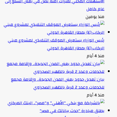
الاستهلاك المحلي لفترات آمنة تصل في بعض السلع إلى
عام كامل
منذ يومين
رئيس الوزراء يستعرض الموقف التنفيذي لمشروع مبني
الركاب (٤) بمطار القاهرة الدولي
منذ 4 أيام
بيان: تعديل حدود بعض المدن الجديدة.. وإقامة مجمع
للخدمات وعدد 2 قرية بالظهير الصحراوي
منذ 4 أيام