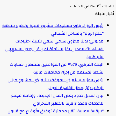
السبت, أغسطس 8 2026
أخبار عاجلة
رئيس الوزراء يتابع مستجدات مشروع تنمية وتطوير منطقة
“علم الروم” بالساحل الشمالي
مدبولي: لدينا مخزون سلعي يكفي لتلبية احتياجات
الاستهلاك المحلي لفترات آمنة تصل في بعض السلع إلى
عام كامل
البنك المركزي: 79% من المواطنين يمتلكون حسابات
نشطة تمكنهم من إجراء معاملات مالية
رئيس الوزراء يستعرض الموقف التنفيذي لمشروع مبني
الركاب (٤) بمطار القاهرة الدولي
بيان: تعديل حدود بعض المدن الجديدة.. وإقامة مجمع
للخدمات وعدد 2 قرية بالظهير الصحراوي
“الرقابة المالية” تقرر مد فترة توفيق الأوضاع مع قانون